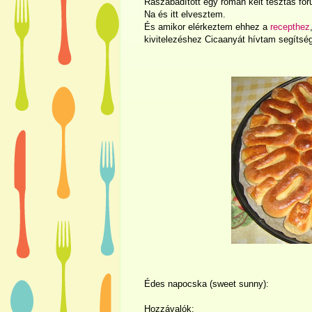
Rászabadított egy román kelt tésztás fór
Na és itt elvesztem.
És amikor elérkeztem ehhez a
recepthez
kivitelezéshez Cicaanyát hívtam segítség
Édes napocska (sweet sunny):
Hozzávalók: