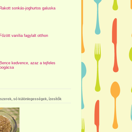
Rakott sonkás-joghurtos galuska
Főzött vanília fagylalt otthon
Bence kedvence, azaz a tejfeles
pogácsa
szerek, só különlegességek, ízesítők