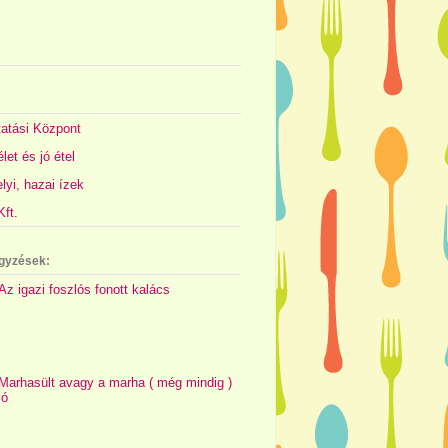
atási Központ
let és jó étel
yi, hazai ízek
ft.
gyzések:
Az igazi foszlós fonott kalács
Marhasült avagy a marha ( még mindig )
jó