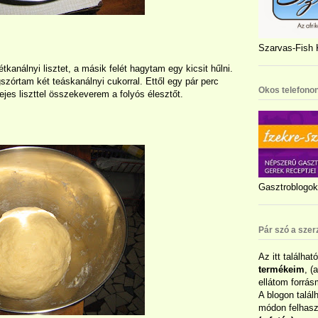
Szarvas-Fish K
kétkanálnyi lisztet, a másik felét hagytam egy kicsit hűlni.
zórtam két teáskanálnyi cukorral. Ettől egy pár perc
Okos telefonon
tejes liszttel összekeverem a folyós élesztőt.
Gasztroblogok 
Pár szó a szer
Az itt találhat
termékeim
, (
ellátom forrás
A blogon talál
módon felhaszn