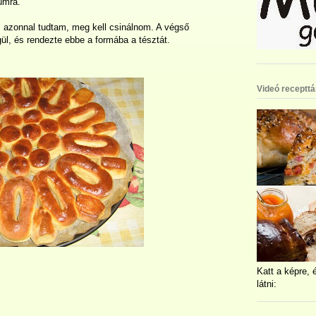
umra.
, azonnal tudtam, meg kell csinálnom. A végső
ül, és rendezte ebbe a formába a tésztát.
Videó recepttá
Katt a képre, 
látni: