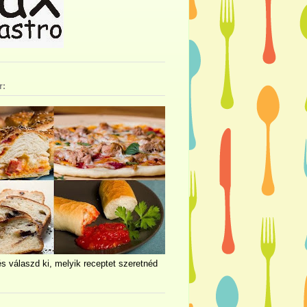
r:
és válaszd ki, melyik receptet szeretnéd