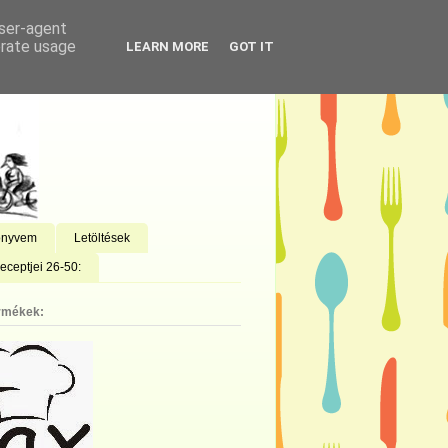
user-agent
erate usage
LEARN MORE
GOT IT
önyvem
Letöltések
eceptjei 26-50:
rmékek: