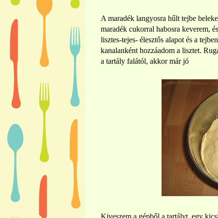
A maradék langyosra hűlt tejbe beleke
maradék cukorral habosra keverem, és
lisztes-tejes- élesztős alapot és a tej
kanalanként hozzáadom a lisztet. Ruga
a tartály falától, akkor már jó
Kiveszem a gépből a tartályt, egy kics