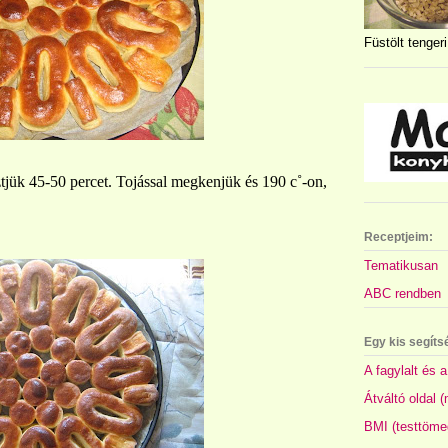
Füstölt tengeri
ztjük 45-50 percet. Tojással megkenjük és 190 c˚-on,
Receptjeim:
Tematikusan
ABC rendben
Egy kis segíts
A fagylalt és a
Átváltó oldal 
BMI (testtöme