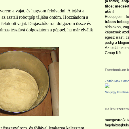
(a fotós)
,
enge
tilos; megsé
verem a vajat, és hagyom felolvadni. A tojást a
után!
Receptjeim, f
 az asztali robotgép táljába öntöm. Hozzáadom a
írásos belee
ben feloldott vajat. Dagasztókarral dolgozom össze és
oldalakon, vag
lmas tésztává dolgoztatom a géppel, ha már elválik
képeznek azok
egész írást, c
pedig a blogom
Az oldal üzem
Group Kft.
Facebook-on itt
Zoltán Max Somo
Névjegy létreho
Ha írni szeret
maxgastro(kuk
fagylaltos(ku
it összegyúrom, és fóliával letakarva kelesztem