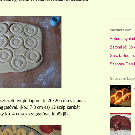
Partnereink:
A Burgonyakut
Baromi jó! Jó é
GusztaHús, hel
Szarvas-Fish K
Népszerű beje
isztezett nyújtó lapon kb. 26x20 cm-es lapnak
gatóval, (kb.: 7-8 cm-es) 12 szép karikát
gy kb. 4 cm-es szaggatóval kibökjük.