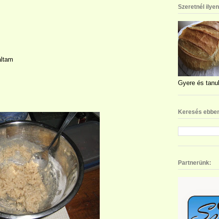
Szeretnél ilye
áltam
Gyere és tanul
Keresés ebben
Partnerünk: