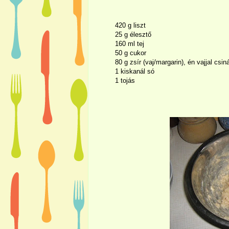
420 g
liszt
25 g
élesztő
160 ml tej
50 g
cukor
80 g
zsír (vaj/margarin), én vajjal csin
1 kiskanál só
1 tojás