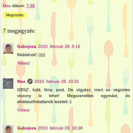
Max
dátum:
7:38
Megosztás
7 megjegyzés:
Gabojsza
2010. február 28. 8:16
Kéééérek!:-))))
Válasz
Max
2010. február 28. 10:31
GBSZ: küld, fény, post. De vígyázz, mert ez végzetes
viszony is lehet! Megszeretitek egymást, és
elválaszthatatlanok lesztek:-)
Válasz
Gabojsza
2010. február 28. 10:38