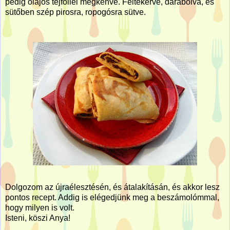
pedig olajos tejföllel megkenve. Feltekerve, darabolva, és
sütőben szép pirosra, ropogósra sütve.
Dolgozom az újraélesztésén, és átalakításán, és akkor lesz
pontos recept. Addig is elégedjünk meg a beszámolómmal,
hogy milyen is volt.
Isteni, köszi Anya!