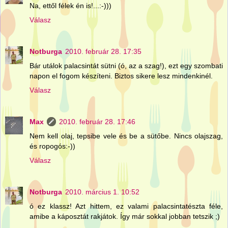
Na, ettől félek én is!...:-)))
Válasz
Notburga
2010. február 28. 17:35
Bár utálok palacsintát sütni (ó, az a szag!), ezt egy szombati
napon el fogom készíteni. Biztos sikere lesz mindenkinél.
Válasz
Max
2010. február 28. 17:46
Nem kell olaj, tepsibe vele és be a sütőbe. Nincs olajszag,
és ropogós:-))
Válasz
Notburga
2010. március 1. 10:52
ó ez klassz! Azt hittem, ez valami palacsintatészta féle,
amibe a káposztát rakjátok. Így már sokkal jobban tetszik ;)