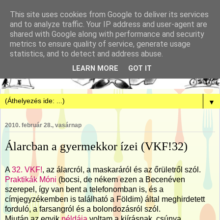
This site uses cookies from Google to deliver its services
and to analyze traffic. Your IP address and user-agent are
shared with Google along with performance and security
metrics to ensure quality of service, generate usage
statistics, and to detect and address abuse.
LEARN MORE
GOT IT
▼
2010. február 28., vasárnap
Álarcban a gyermekkor ízei (VKF!32)
A
32. VKF!
, az álarcról, a maskaráról és az őrületről szól.
Praktikák Móni
(bocsi, de nékem ezen a Becenéven
szerepel, így van bent a telefonomban is, és a
címjegyzékemben is található a Földim) által meghirdetett
forduló, a farsangról és a bolondozásról szól.
Miután az egyik
példája
voltam a kiírásnak, csúnya