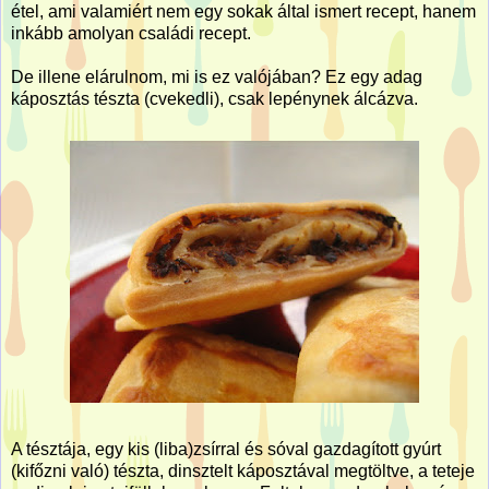
étel, ami valamiért nem egy sokak által ismert recept, hanem
inkább amolyan családi recept.
De illene elárulnom, mi is ez valójában? Ez egy adag
káposztás tészta (cvekedli), csak lepénynek álcázva.
A tésztája, egy kis (liba)zsírral és sóval gazdagított gyúrt
(kifőzni való) tészta, dinsztelt káposztával megtöltve, a teteje