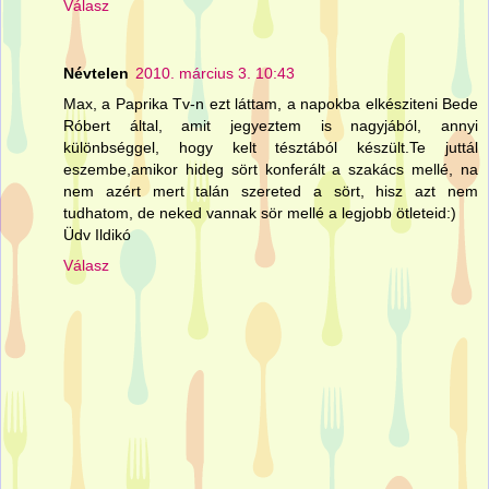
Válasz
Névtelen
2010. március 3. 10:43
Max, a Paprika Tv-n ezt láttam, a napokba elkésziteni Bede
Róbert által, amit jegyeztem is nagyjából, annyi
különbséggel, hogy kelt tésztából készült.Te juttál
eszembe,amikor hideg sört konferált a szakács mellé, na
nem azért mert talán szereted a sört, hisz azt nem
tudhatom, de neked vannak sör mellé a legjobb ötleteid:)
Üdv Ildikó
Válasz