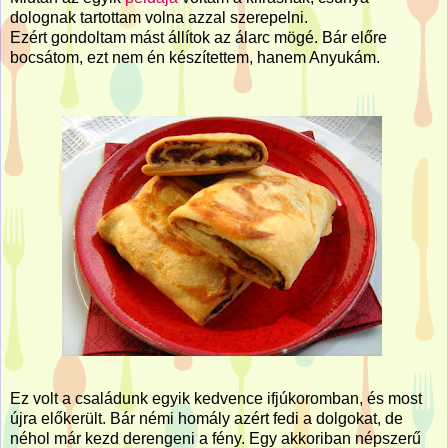
dolognak tartottam volna azzal szerepelni.
Ezért gondoltam mást állítok az álarc mögé. Bár előre
bocsátom, ezt nem én készítettem, hanem Anyukám.
Ez volt a családunk egyik kedvence ifjúkoromban, és most
újra előkerült. Bár némi homály azért fedi a dolgokat, de
néhol már kezd derengeni a fény. Egy akkoriban népszerű