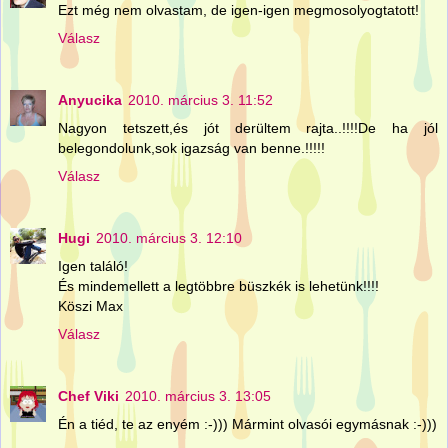
Ezt még nem olvastam, de igen-igen megmosolyogtatott!
Válasz
Anyucika
2010. március 3. 11:52
Nagyon tetszett,és jót derültem rajta..!!!!De ha jól
belegondolunk,sok igazság van benne.!!!!!
Válasz
Hugi
2010. március 3. 12:10
Igen találó!
És mindemellett a legtöbbre büszkék is lehetünk!!!!
Köszi Max
Válasz
Chef Viki
2010. március 3. 13:05
Én a tiéd, te az enyém :-))) Mármint olvasói egymásnak :-)))