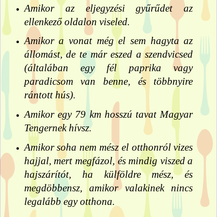
Amikor az eljegyzési gyűrűdet az
ellenkező oldalon viseled.
Amikor a vonat még el sem hagyta az
állomást, de te már eszed a szendvicsed
(általában egy fél paprika vagy
paradicsom van benne, és többnyire
rántott hús).
Amikor egy 79 km hosszú tavat Magyar
Tengernek hívsz.
Amikor soha nem mész el otthonról vizes
hajjal, mert megfázol, és mindig viszed a
hajszárítót, ha külföldre mész, és
megdöbbensz, amikor valakinek nincs
legalább egy otthona.