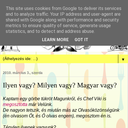
This site uses cookies from Google to deliver its services
and to analyze traffic. Your IP address and user-agent are
shared with Google along with performance and security
metrics to ensure quality of service, generate usage
statistics, and to detect and address abuse.
LEARN MORE
GOT IT
▼
2010. március 3., szerda
Ilyen vagy? Milyen vagy? Magyar vagy?
Kaptam egy görbe tükröt Magunkról, és Chef Viki is
megosztotta
már Velünk.
De nagyon tetszik, és miután más az Olvasóközönségünk
(én olvasom Őt, és Ő olvas engem), megosztom én is.
Tényleg ilyenek vagyunk?