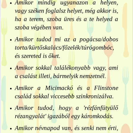
Amikor mindig ugyanazon a helyen,
vagy széken foglalsz helyet, még akkor is,
ha a terem, szoba üres és a te helyed a
szoba végében van.
Amikor tudod mi az a pogácsa/dobos
torta/kürtőskalács/főzelék/túrógombóc,
és szereted is őket.
Amikor sokkal találékonyabb vagy, ami
a csalást illeti, bármelyik nemzetnél.
Amikor a Micimackó és a Flinstone
család sokkal viccesebb szinkronizálva.
Amikor tudod, hogy a 'rézfánfütyülő
rézangyalát' igazából egy káromkodás.
Amikor névnapod van, és senki nem érti,