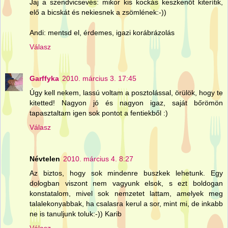
Jaj a szendvicsevés: mikor kis kockás keszkenőt kiterítik,
elő a bicskát és nekiesnek a zsömlének:-))
Andi: mentsd el, érdemes, igazi korábrázolás
Válasz
Garffyka
2010. március 3. 17:45
Úgy kell nekem, lassú voltam a posztolással, örülök, hogy te
kitetted! Nagyon jó és nagyon igaz, saját bőrömön
tapasztaltam igen sok pontot a fentiekből :)
Válasz
Névtelen
2010. március 4. 8:27
Az biztos, hogy sok mindenre buszkek lehetunk. Egy
dologban viszont nem vagyunk elsok, s ezt boldogan
konstatalom, mivel sok nemzetet lattam, amelyek meg
talalekonyabbak, ha csalasra kerul a sor, mint mi, de inkabb
ne is tanuljunk toluk:-)) Karib
Válasz