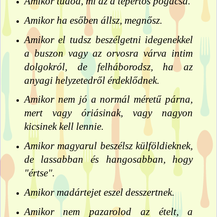
Amikor tudod, mi az a tepertős pogácsa.
Amikor ha esőben állsz, megnősz.
Amikor el tudsz beszélgetni idegenekkel
a buszon vagy az orvosra várva intim
dolgokról, de felháborodsz, ha az
anyagi helyzetedről érdeklődnek.
Amikor nem jó a normál méretű párna,
mert vagy óriásinak, vagy nagyon
kicsinek kell lennie.
Amikor magyarul beszélsz külföldieknek,
de lassabban és hangosabban, hogy
"értse".
Amikor madártejet eszel desszertnek.
Amikor nem pazarolod az ételt, a