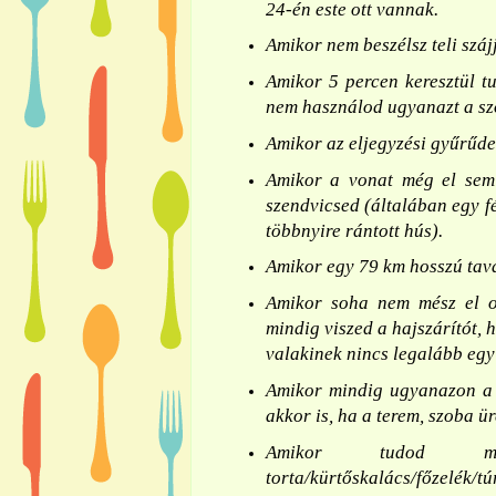
24-én este ott vannak.
Amikor nem beszélsz teli szájj
Amikor 5 percen keresztül t
nem használod ugyanazt a szó
Amikor az eljegyzési gyűrűdet
Amikor a vonat még el sem 
szendvicsed (általában egy f
többnyire rántott hús).
Amikor egy 79 km hosszú tav
Amikor soha nem mész el ot
mindig viszed a hajszárítót,
valakinek nincs legalább egy
Amikor mindig ugyanazon a h
akkor is, ha a terem, szoba ü
Amikor tudod m
torta/kürtőskalács/főzelék/tú