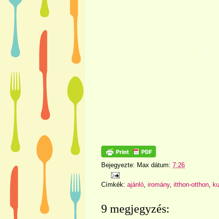
Bejegyezte:
Max
dátum:
7:26
Címkék:
ajánló
,
iromány
,
itthon-otthon
,
ku
9 megjegyzés: