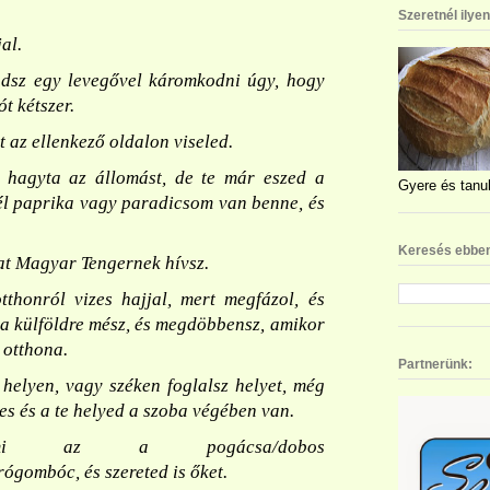
Szeretnél ilye
al.
udsz egy levegővel káromkodni úgy, hogy
t kétszer.
 az ellenkező oldalon viseled.
hagyta az állomást, de te már eszed a
Gyere és tanul
él paprika vagy paradicsom van benne, és
Keresés ebben
at Magyar Tengernek hívsz.
thonról vizes hajjal, mert megfázol, és
 ha külföldre mész, és megdöbbensz, amikor
 otthona.
Partnerünk:
elyen, vagy széken foglalsz helyet, még
res és a te helyed a szoba végében van.
i az a pogácsa/dobos
rógombóc, és szereted is őket.