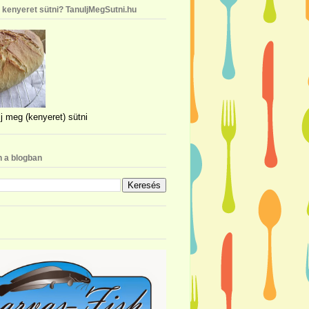
n kenyeret sütni? TanuljMegSutni.hu
j meg (kenyeret) sütni
 a blogban