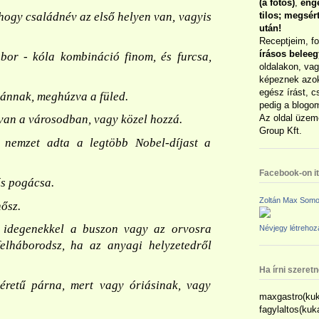
(a fotós)
,
enge
tilos; megsé
ogy családnév az első helyen van, vagyis
után!
Receptjeim, f
írásos belee
bor - kóla kombináció finom, és furcsa,
oldalakon, vag
képeznek azok
egész írást, c
vánnak, meghúzva a füled.
pedig a blogom
Az oldal üzem
van a városodban, vagy közel hozzá.
Group Kft.
 nemzet adta a legtöbb Nobel-díjast a
Facebook-on itt
ős pogácsa.
Zoltán Max Somo
ősz.
i idegenekkel a buszon vagy az orvosra
Névjegy létreho
felháborodsz, ha az anyagi helyzetedről
Ha írni szeret
retű párna, mert vagy óriásinak, vagy
maxgastro(kuk
fagylaltos(ku