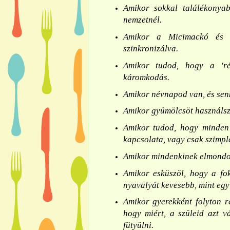
Amikor sokkal találékonyab
nemzetnél.
Amikor a Micimackó és a
szinkronizálva.
Amikor tudod, hogy a 'réz
káromkodás.
Amikor névnapod van, és senki
Amikor gyümölcsöt használsz 
Amikor tudod, hogy minden
kapcsolata, vagy csak szimp
Amikor mindenkinek elmondo
Amikor esküszöl, hogy a fo
nyavalyát kevesebb, mint egy 
Amikor gyerekként folyton ré
hogy miért, a szüleid azt v
fütyülni.