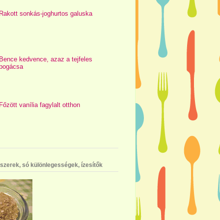
Rakott sonkás-joghurtos galuska
Bence kedvence, azaz a tejfeles
pogácsa
Főzött vanília fagylalt otthon
szerek, só különlegességek, ízesítők