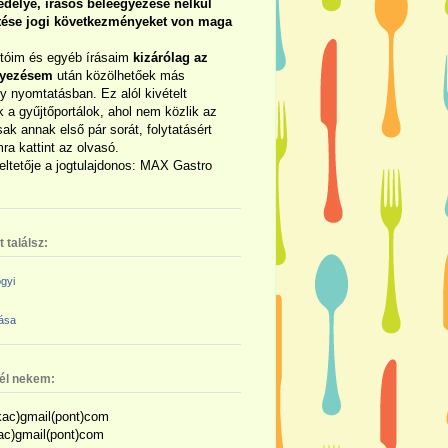
délye, írásos beleegyezése nélkül
rtése jogi következményeket von maga
otóim és egyéb írásaim
kizárólag az
gyezésem
után közölhetőek más
y nyomtatásban. Ez alól kivételt
 a gyűjtőportálok, ahol nem közlik az
sak annak első pár sorát, folytatásért
ra kattint az olvasó.
eltetője a jogtulajdonos: MAX Gastro
 találsz:
gyi
zása
nél nekem:
ac)gmail(pont)com
kac)gmail(pont)com