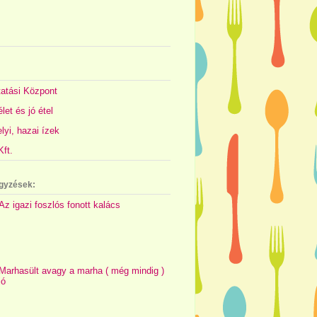
atási Központ
let és jó étel
yi, hazai ízek
ft.
gyzések:
Az igazi foszlós fonott kalács
Marhasült avagy a marha ( még mindig )
jó