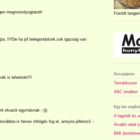
gen megmosolyogtatott!
Füstölt tengeri
jta..!!!!De ha jól belegondolunk,sok igazság van
Receptjeim:
ék is lehetünk!!!!
Tematikusan
ABC rendben
Egy kis segíts
int olvasói egymásnak :-)))
A fagylalt és a
ovábbra is heves röhögés fog el, annyira jellemző :-
Átváltó oldal 
BMI (testtöme