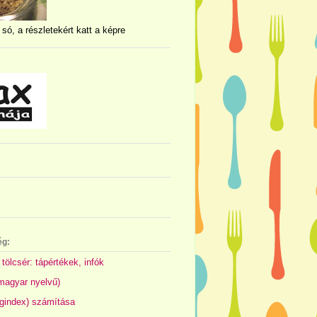
 só, a részletekért katt a képre
ég:
 tölcsér: tápértékek, infók
(magyar nyelvű)
gindex) számítása