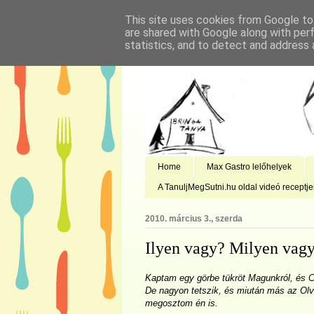
This site uses cookies from Google to 
are shared with Google along with per
statistics, and to detect and address 
Home
Max Gastro lelőhelyek
A TanuljMegSutni.hu oldal videó receptje
2010. március 3., szerda
Ilyen vagy? Milyen vag
Kaptam egy görbe tükröt Magunkról, és C
De nagyon tetszik, és miután más az Ol
megosztom én is.