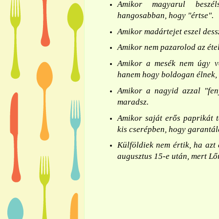
Amikor magyarul beszél
hangosabban, hogy "értse".
Amikor madártejet eszel dess
Amikor nem pazarolod az étel
Amikor a mesék nem úgy vé
hanem hogy boldogan élnek,
Amikor a nagyid azzal "fen
maradsz.
Amikor saját erős paprikát 
kis cserépben, hogy garantál
Külföldiek nem értik, ha azt
augusztus 15-e után, mert Lőr