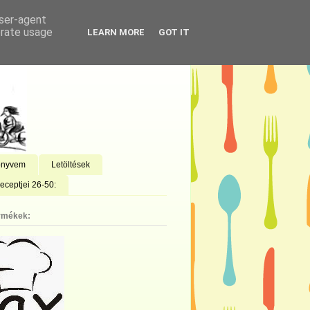
user-agent
erate usage
LEARN MORE
GOT IT
önyvem
Letöltések
eceptjei 26-50:
rmékek: