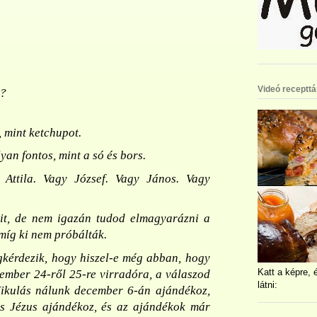
Videó recepttá
y?
, mint ketchupot.
an fontos, mint a só és bors.
Attila. Vagy József. Vagy János. Vagy
it, de nem igazán tudod elmagyarázni a
amíg ki nem próbálták.
gkérdezik, hogy hiszel-e még abban, hogy
Katt a képre, 
ember 24-ről 25-re virradóra, a válaszod
látni:
Mikulás nálunk december 6-án ajándékoz,
s Jézus ajándékoz, és az ajándékok már