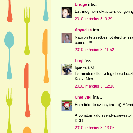
Bridge
írta...
Ezt még nem olvastam, de igen-i
2010. március 3. 9:39
Anyucika
írta...
Nagyon tetszett,és jót derültem ra
benne.!!!!!
2010. március 3. 11:52
Hugi
írta...
Igen találó!
És mindemellett a legtöbbre büszk
Köszi Max
2010. március 3. 12:10
Chef Viki
írta...
Én a tiéd, te az enyém :-))) Márm
A vonaton való szendvicsevéstől t
DDD
2010. március 3. 13:05