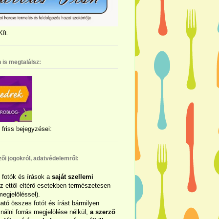
ft.
 is megtalálsz:
friss bejegyzései:
zői jogokról, adatvédelemről:
ó fotók és írások a
saját szellemi
az ettől eltérő esetekben természetesen
megjelöléssel).
ható összes fotót és írást bármilyen
álni forrás megjelölése nélkül,
a szerző