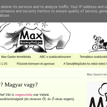
deliver its services and to analyze traffic. Your IP address and 
formance and security metrics to ensure quality of service, gen
abuse.
Max Gastro terméklista
ABC-s szakácskönyvem
Tematikus szakácsk
i 1-25:
Főzzünk könnyen és gyorsan
A TanuljMegSutni.hu oldal videó r
Max Gastro te
y? Magyar vagy?
hef Viki is
megosztotta
már Velünk.
vasóközönségünk (én olvasom Őt, és Ő olvas engem),