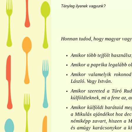
Tényleg ilyenek vagyunk?
Honnan tudod, hogy magyar vag
Amikor több tejfölt használsz
Amikor a paprika legalább oly
Amikor valamelyik rokonod 
László. Vagy István.
Amikor szereted a Túró Rud
külföldieknek, mi a fene az, 
Amikor külföldi barátaid me
a Mikulás ajándékot hoz dec
némiképp zavart, hiszen a 
és amúgy karácsonykor a ki