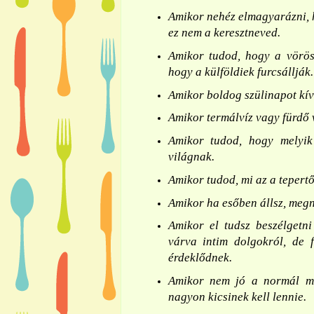
Amikor nehéz elmagyarázni, h
ez nem a keresztneved.
Amikor tudod, hogy a vörös
hogy a külföldiek furcsállják.
Amikor boldog szülinapot kí
Amikor termálvíz vagy fürdő 
Amikor tudod, hogy melyik
világnak.
Amikor tudod, mi az a tepert
Amikor ha esőben állsz, megn
Amikor el tudsz beszélgetn
várva intim dolgokról, de 
érdeklődnek.
Amikor nem jó a normál mé
nagyon kicsinek kell lennie.