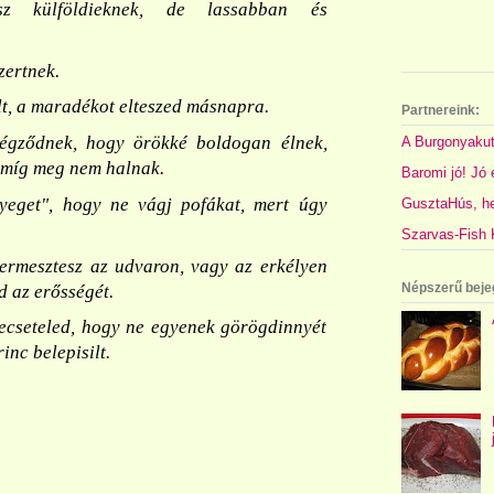
sz külföldieknek, de lassabban és
zertnek.
t, a maradékot elteszed másnapra.
Partnereink:
gződnek, hogy örökké boldogan élnek,
A Burgonyakut
 míg meg nem halnak.
Baromi jó! Jó é
yeget", hogy ne vágj pofákat, mert úgy
GusztaHús, hel
Szarvas-Fish K
termesztesz az udvaron, vagy az erkélyen
Népszerű beje
d az erősségét.
 ecseteled, hogy ne egyenek görögdinnyét
inc belepisilt.