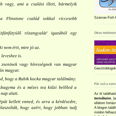
b vagy, ami a csalást illeti, bármelyik
Szarvas-Fish K
 Flinstone család sokkal viccesebb
fánfütyülő rézangyalát' igazából egy
Okos telefonon
 nem érti, mire jó az.
leveshez is.
 zseninek vagy hírességnek van magyar
Gasztroblogok 
lán magyar.
d, hogy a Rubik kocka magyar találmány.
Pár szó a szer
khagyma és a mézes tea kiűzi belőled a
nap alatt.
Az itt találhat
termékeim
, (
pát kellett enned, és arra a kérdésedre,
ellátom forrás
álaszolták, hogy azért, hogy jobban tudj
A blogon talál
módon felhaszn