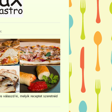
r:
és válaszd ki, melyik receptet szeretnéd