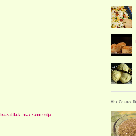
Max Gastro: fű
lisszatitkok
,
max kommentje