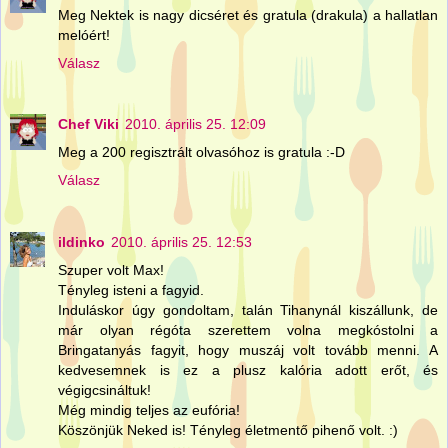
Meg Nektek is nagy dicséret és gratula (drakula) a hallatlan
melóért!
Válasz
Chef Viki
2010. április 25. 12:09
Meg a 200 regisztrált olvasóhoz is gratula :-D
Válasz
ildinko
2010. április 25. 12:53
Szuper volt Max!
Tényleg isteni a fagyid.
Induláskor úgy gondoltam, talán Tihanynál kiszállunk, de
már olyan régóta szerettem volna megkóstolni a
Bringatanyás fagyit, hogy muszáj volt tovább menni. A
kedvesemnek is ez a plusz kalória adott erőt, és
végigcsináltuk!
Még mindig teljes az eufória!
Köszönjük Neked is! Tényleg életmentő pihenő volt. :)