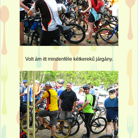
Volt ám itt mindenféle kétkerekű járgány.