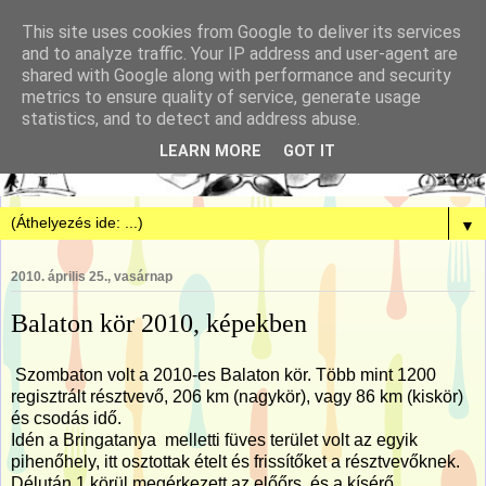
This site uses cookies from Google to deliver its services
and to analyze traffic. Your IP address and user-agent are
shared with Google along with performance and security
metrics to ensure quality of service, generate usage
statistics, and to detect and address abuse.
LEARN MORE
GOT IT
▼
2010. április 25., vasárnap
Balaton kör 2010, képekben
Szombaton volt a 2010-es Balaton kör. Több mint 1200
regisztrált résztvevő, 206 km (nagykör), vagy 86 km (kiskör)
és csodás idő.
Idén a Bringatanya melletti füves terület volt az egyik
pihenőhely, itt osztottak ételt és frissítőket a résztvevőknek.
Délután 1 körül megérkezett az előőrs, és a kísérő