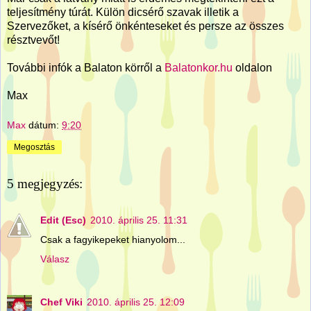
teljesítmény túrát. Külön dicsérő szavak illetik a
Szervezőket, a kísérő önkénteseket és persze az összes
résztvevőt!
További infók a Balaton körről a
Balatonkor.hu
oldalon
Max
Max
dátum:
9:20
Megosztás
5 megjegyzés:
Edit (Esc)
2010. április 25. 11:31
Csak a fagyikepeket hianyolom...
Válasz
Chef Viki
2010. április 25. 12:09