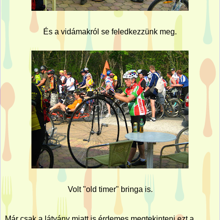
És a vidámakról se feledkezzünk meg.
Volt "old timer" bringa is.
Már csak a látvány miatt is érdemes megtekinteni ezt a