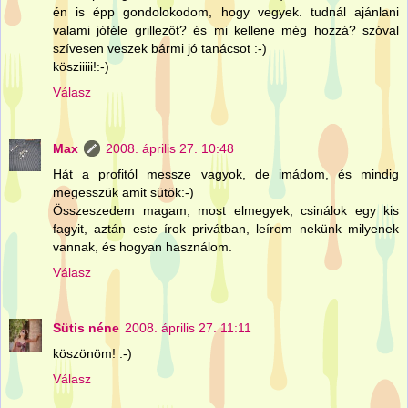
én is épp gondolokodom, hogy vegyek. tudnál ajánlani
valami jóféle grillezőt? és mi kellene még hozzá? szóval
szívesen veszek bármi jó tanácsot :-)
kösziiiii!:-)
Válasz
Max
2008. április 27. 10:48
Hát a profitól messze vagyok, de imádom, és mindig
megesszük amit sütök:-)
Összeszedem magam, most elmegyek, csinálok egy kis
fagyit, aztán este írok privátban, leírom nekünk milyenek
vannak, és hogyan használom.
Válasz
Sütis néne
2008. április 27. 11:11
köszönöm! :-)
Válasz