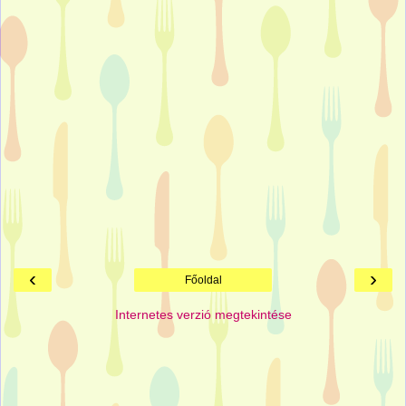
‹
›
Főoldal
Internetes verzió megtekintése