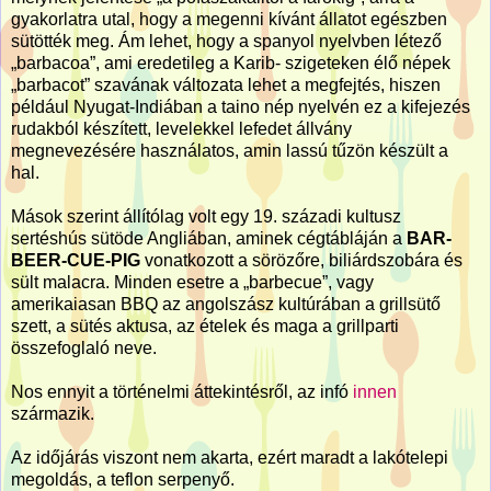
gyakorlatra utal, hogy a megenni kívánt állatot egészben
sütötték meg. Ám lehet, hogy a spanyol nyelvben létező
„barbacoa”, ami eredetileg a Karib- szigeteken élő népek
„barbacot” szavának változata lehet a megfejtés, hiszen
például Nyugat-Indiában a taino nép nyelvén ez a kifejezés
rudakból készített, levelekkel lefedet állvány
megnevezésére használatos, amin lassú tűzön készült a
hal.
Mások szerint állítólag volt egy 19. századi kultusz
sertéshús sütöde Angliában, aminek cégtábláján a
BAR-
BEER-CUE-PIG
vonatkozott a sörözőre, biliárdszobára és
sült malacra. Minden esetre a „barbecue”, vagy
amerikaiasan BBQ az angolszász kultúrában a grillsütő
szett, a sütés aktusa, az ételek és maga a grillparti
összefoglaló neve.
Nos ennyit a történelmi áttekintésről, az infó
innen
származik.
Az időjárás viszont nem akarta, ezért maradt a lakótelepi
megoldás, a teflon serpenyő.