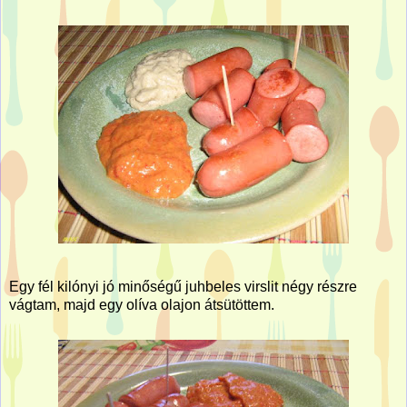
Egy fél kilónyi jó minőségű juhbeles virslit négy részre
vágtam, majd egy olíva olajon átsütöttem.