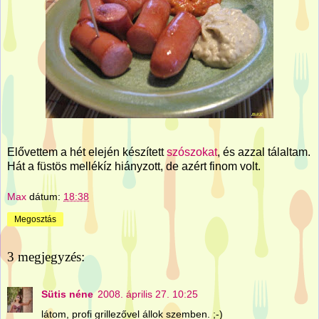
Elővettem a hét elején készített
szószokat
, és azzal tálaltam.
Hát a füstös mellékíz hiányzott, de azért finom volt.
Max
dátum:
18:38
Megosztás
3 megjegyzés:
Sütis néne
2008. április 27. 10:25
látom, profi grillezővel állok szemben. ;-)