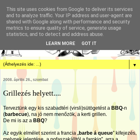
This site uses cookies from Google to deliver its services
and to analyze traffic. Your IP address and user-agent are
shared with Google along with performance and security
metrics to ensure quality of service, generate usage
statistics, and to detect and address abuse.
LEARN MORE
GOT IT
▼
2008. április 26., szombat
Grillezés helyett....
Terveztünk egy kis szabadtéri (virsli)sütögetést a
BBQ
-n
(
barbecue
), na jó nem menőzök, a kerti grillen.
De mi is az a
BBQ
?
Az egyik elmélet szerint a francia „
barbe á queue
” kifejezés,
melynek jelentése „a pofaszakálltól a farokig”, arra a