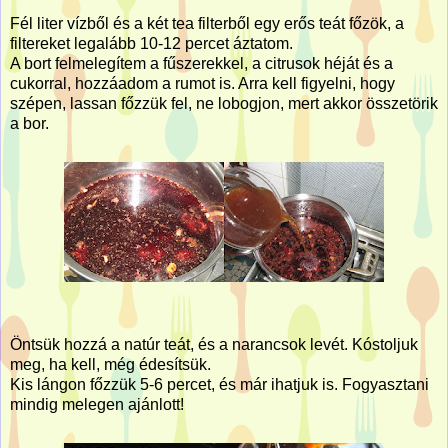
Fél liter vízből és a két tea filterből egy erős teát főzök, a
filtereket legalább 10-12 percet áztatom.
A bort felmelegítem a fűszerekkel, a citrusok héját és a
cukorral, hozzáadom a rumot is. Arra kell figyelni, hogy
szépen, lassan főzzük fel, ne lobogjon, mert akkor összetörik
a bor.
Öntsük hozzá a natúr teát, és a narancsok levét. Kóstoljuk
meg, ha kell, még édesítsük.
Kis lángon főzzük 5-6 percet, és már ihatjuk is. Fogyasztani
mindig melegen ajánlott!