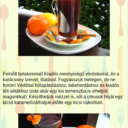
Felnőtt tartalommal! Kiadós mennyiségű vörösborral, és a
karácsony ízeivel, illatával. Fogyasszuk melegen, de ne
forrón! Védőital hólapátoláshoz, fabehordáshoz és kiadós
téli sétákhoz (oda akár egy kis termoszba is vihetjük
magunkkal). Készíthetjük mézzel is, sőt a citrusok héját egy
kicsit karamellizálhatjuk előtte egy kicsi cukorban.