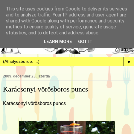
This site uses cookies from Google to deliver its services
and to analyze traffic. Your IP address and user-agent are
shared with Google along with performance and security
metrics to ensure quality of service, generate usage
statistics, and to detect and address abuse.
LEARN MORE
GOT IT
▼
2009. december 23., szerda
Karácsonyi vörösboros puncs
Karácsonyi vörösboros puncs