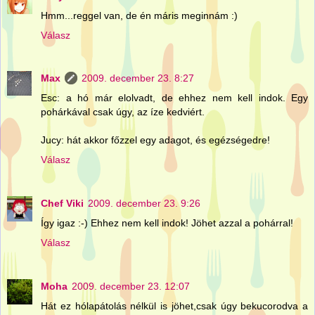
Hmm...reggel van, de én máris meginnám :)
Válasz
Max
2009. december 23. 8:27
Esc: a hó már elolvadt, de ehhez nem kell indok. Egy
pohárkával csak úgy, az íze kedviért.
Jucy: hát akkor főzzel egy adagot, és egézségedre!
Válasz
Chef Viki
2009. december 23. 9:26
Így igaz :-) Ehhez nem kell indok! Jöhet azzal a pohárral!
Válasz
Moha
2009. december 23. 12:07
Hát ez hólapátolás nélkül is jöhet,csak úgy bekucorodva a