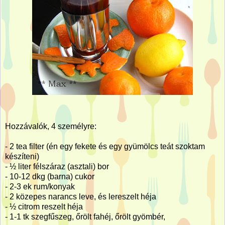
Hozzávalók, 4 személyre:
- 2 tea filter (én egy fekete és egy gyümölcs teát szoktam
készíteni)
- ½ liter félszáraz (asztali) bor
- 10-12 dkg (barna) cukor
- 2-3 ek rum/konyak
- 2 közepes narancs leve, és lereszelt héja
- ½ citrom reszelt héja
- 1-1 tk szegfűszeg, őrölt fahéj, őrölt gyömbér,