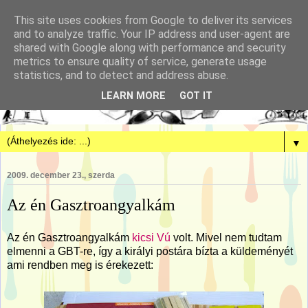
This site uses cookies from Google to deliver its services
and to analyze traffic. Your IP address and user-agent are
shared with Google along with performance and security
metrics to ensure quality of service, generate usage
statistics, and to detect and address abuse.
LEARN MORE
GOT IT
▼
2009. december 23., szerda
Az én Gasztroangyalkám
Az én Gasztroangyalkám
kicsi Vú
volt. Mivel nem tudtam
elmenni a GBT-re, így a királyi postára bízta a küldeményét
ami rendben meg is érekezett: