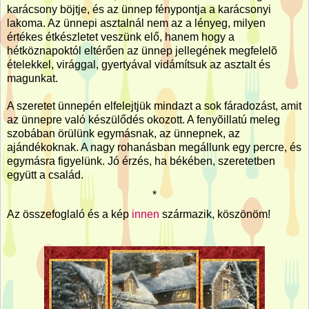
karácsony böjtje, és az ünnep fénypontja a karácsonyi
lakoma. Az ünnepi asztalnál nem az a lényeg, milyen
értékes étkészletet veszünk elő, hanem hogy a
hétköznapoktól eltérően az ünnep jellegének megfelelõ
ételekkel, virággal, gyertyával vidámítsuk az asztalt és
magunkat.
A szeretet ünnepén elfelejtjük mindazt a sok fáradozást, amit
az ünnepre való készülődés okozott. A fenyõillatú meleg
szobában örülünk egymásnak, az ünnepnek, az
ajándékoknak. A nagy rohanásban megállunk egy percre, és
egymásra figyelünk. Jó érzés, ha békében, szeretetben
együtt a család.
*
Az összefoglaló és a kép
innen
származik, köszönöm!