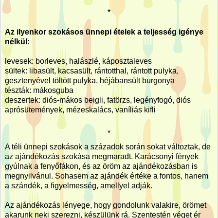
*
Az ilyenkor szokásos ünnepi ételek a teljesség igénye
nélkül:
levesek: borleves, halászlé, káposztaleves
sültek: libasült, kacsasült, rántotthal, rántott pulyka,
gesztenyével töltött pulyka, héjábansült burgonya
tészták: mákosguba
deszertek: diós-mákos beigli, fatörzs, legényfogó, diós
aprósütemények, mézeskalács, vaníliás kifli
*
A téli ünnepi szokások a századok során sokat változtak, de
az ajándékozás szokása megmaradt. Karácsonyi fények
gyúlnak a fenyőfákon, és az öröm az ajándékozásban is
megnyilvánul. Sohasem az ajándék értéke a fontos, hanem
a szándék, a figyelmesség, amellyel adják.
Az ajándékozás lényege, hogy gondolunk valakire, örömet
akarunk neki szerezni, készülünk rá. Szentestén véget ér