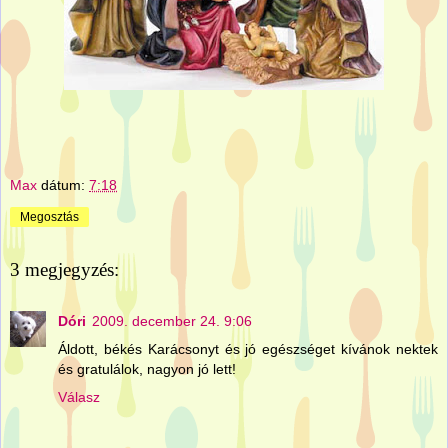
Max
dátum:
7:18
Megosztás
3 megjegyzés:
Dóri
2009. december 24. 9:06
Áldott, békés Karácsonyt és jó egészséget kívánok nektek
és gratulálok, nagyon jó lett!
Válasz