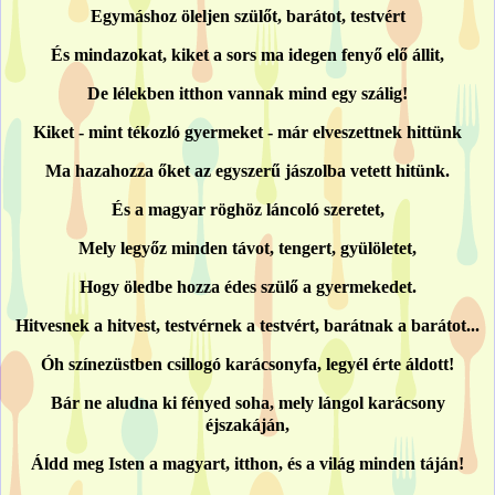
Egymáshoz öleljen szülőt, barátot, testvért
És mindazokat, kiket a sors ma idegen fenyő elő állit,
De lélekben itthon vannak mind egy szálig!
Kiket - mint tékozló gyermeket - már elveszettnek hittünk
Ma hazahozza őket az egyszerű jászolba vetett hitünk.
És a magyar röghöz láncoló szeretet,
Mely legyőz minden távot, tengert, gyülöletet,
Hogy öledbe hozza édes szülő a gyermekedet.
Hitvesnek a hitvest, testvérnek a testvért, barátnak a barátot...
Óh színezüstben csillogó karácsonyfa, legyél érte áldott!
Bár ne aludna ki fényed soha, mely lángol karácsony
éjszakáján,
Áldd meg Isten a magyart, itthon, és a világ minden táján!