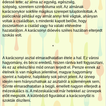
édessé tette; az alma az egység, egészség,
szépség, szerelem szimbóluma volt. Az almának
karácsonykor sokféle mágikus szerepet tulajdonítottak. A
palócoknál például egy almát annyi felé vágtak, ahányan
voltak a családban, s mindenki kapott belőle, hogy
összetartson a család vagy ha valaki eltévedne
hazataláljon. A karácsonyi dióevés széles hazában elterjedt
szokás volt.
*
A karácsonyi asztal elmaradhatatlan étele a hal. Ez városi
hagyomány, és bécsi eredetű, hiszen rántva kell fogyasztani,
és ez az elkészítési mód onnan terjedt el. Persze ennek az
ételnek is van mágikus jelentése, magyar hagyomány
szerint a halpénz, halpikkely sok pénzt jelent. Az ünnep
idején nem hiányozhatnak az asztalról a sütemények sem.
Szinte elmaradhatatlan a bejgli, emellett nagyon elterjedt a
mézeskalács is. A mézeskalácsot már hetekkel az ünnepek
előtt megsütik. A különbözõ figurákkal a karácsonyfát is
szokták díszíteni.