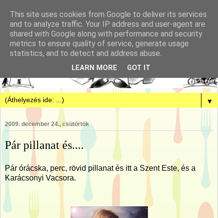
This site uses cookies from Google to deliver its services
and to analyze traffic. Your IP address and user-agent are
shared with Google along with performance and security
metrics to ensure quality of service, generate usage
statistics, and to detect and address abuse.
LEARN MORE
GOT IT
▼
2009. december 24., csütörtök
Pár pillanat és....
Pár órácska, perc, rövid pillanat és itt a Szent Este, és a
Karácsonyi Vacsora.