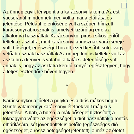
Az ünnep egyik fénypontja a karácsonyi lakoma. Az esti
vacsoránál mindennek meg volt a maga előírása és
jelentése. Például jelentősége volt a szépen hímzett
karácsonyi abrosznak is, amelyet kizárólag erre az
alkalomra használtak. Karácsonykor piros csíkos terítőt
tettek az asztalra, mert karácsonyi abrosznak varázsereje
volt: bőséget, egészséget hozott, ezért később sütõ- vagy
vetőabrosznak használták Az ünnep fontos kelléke volt az
asztalon a kenyér, s valahol a kalács. Jelentősége volt
annak is, hogy az asztalra kerülő kenyér egész legyen, hogy
a teljes esztendőre bőven legyen.
*
Karácsonykor a főétel a pulyka és a diós-mákos bejgli.
Szinte valamennyi karácsonyi ételnek volt mágikus
jelentése. A bab, a borsó, a mák bőséget biztosított; a
fokhagyma védte az egészséget; a diót használták a rontás
elhárítására, sőt jövendöltek is belőle (egészséges dió
egészséget, a rossz betegséget jelentett), a méz az életet