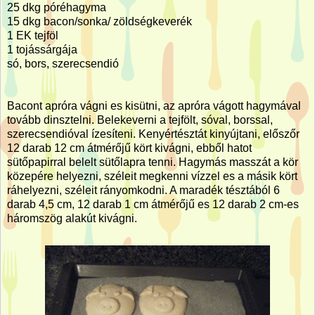
25 dkg póréhagyma
15 dkg bacon/sonka/ zöldségkeverék
1 EK tejföl
1 tojássárgája
só, bors, szerecsendió
Bacont apróra vágni es kisütni, az apróra vágott hagymával
tovább dinsztelni. Belekeverni a tejfölt, sóval, borssal,
szerecsendióval ízesíteni. Kenyértésztát kinyújtani, előszőr
12 darab 12 cm átmérőjű kört kivágni, ebből hatot
sütőpapirral belelt sütőlapra tenni. Hagymás masszát a kör
közepére helyezni, széleit megkenni vízzel es a másik kört
ráhelyezni, széleit rányomkodni. A maradék tésztából 6
darab 4,5 cm, 12 darab 1 cm átmérőjű es 12 darab 2 cm-es
háromszög alakút kivágni.