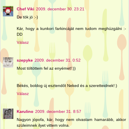
Chef Viki
2009. december 30. 23:21
De tök jó :-)
Kár, hogy a kunkori farkincáját nem tudom meghúzgálni :-
DD
Válasz
szepyke
2009. december 31. 0:52
Most töltöttem fel az enyémet!:))
Békés, boldog új esztendőt Neked és a szeretteidnek!:)
Válasz
Karulino
2009. december 31. 8:57
Nagyon jópofa, kár, hogy nem olvastam hamarább, akkor
szüleimnek ilyet vittem volna.