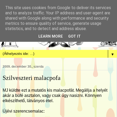
This site uses cookies from Google to deliver its services
and to analyze traffic. Your IP address and user-agent are
shared with Google along with performance and security
metrics to ensure quality of service, generate usage
statistics, and to detect and address abuse.
LEARN MORE
GOT IT
▼
2009. december 30., szerda
Szilveszteri malacpofa
MJ küldte ezt a mutatós kis malacpofát. Megállja a helyét
akár a büfé asztalon, vagy csak úgy nasizni. Könnyen
elkészíthető, látványos étel.
Újévi szerencsemalac: