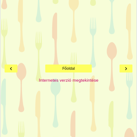
‹
›
Főoldal
Internetes verzió megtekintése