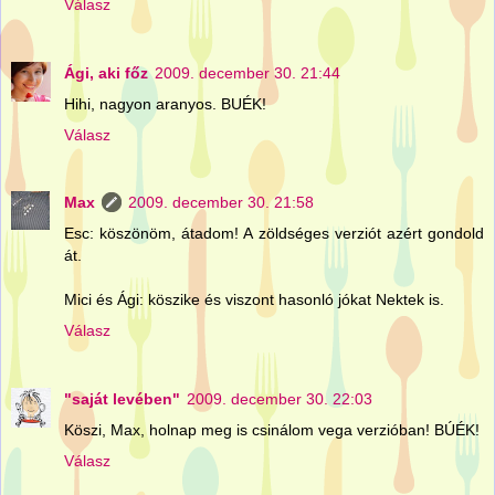
Válasz
Ági, aki főz
2009. december 30. 21:44
Hihi, nagyon aranyos. BUÉK!
Válasz
Max
2009. december 30. 21:58
Esc: köszönöm, átadom! A zöldséges verziót azért gondold
át.
Mici és Ági: köszike és viszont hasonló jókat Nektek is.
Válasz
"saját levében"
2009. december 30. 22:03
Köszi, Max, holnap meg is csinálom vega verzióban! BÚÉK!
Válasz