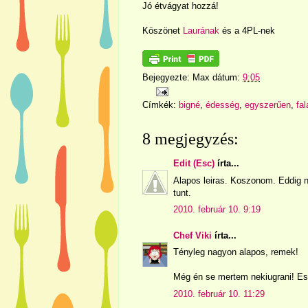
Jó étvágyat hozzá!
Köszönet
Laurának
és a 4PL-nek
Bejegyezte:
Max
dátum:
9:05
Címkék:
bigné
,
édesség
,
egyszerűen
,
fa
8 megjegyzés:
Edit (Esc)
írta...
Alapos leiras. Koszonom. Eddig 
tunt.
2010. február 10. 9:19
Chef Viki
írta...
Tényleg nagyon alapos, remek!
Még én se mertem nekiugrani! Es
2010. február 10. 11:29