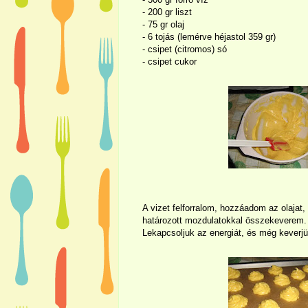
- 200 gr liszt
- 75 gr olaj
- 6 tojás (lemérve héjastol 359 gr)
- csipet (citromos) só
- csipet cukor
A vizet felforralom, hozzáadom az olajat, 
határozott mozdulatokkal összekeverem. A
Lekapcsoljuk az energiát, és még keverjü