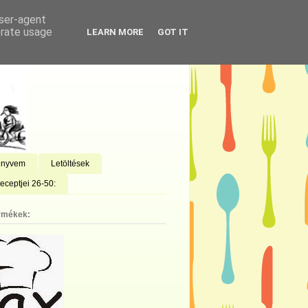
user-agent
erate usage
LEARN MORE
GOT IT
önyvem
Letöltések
eceptjei 26-50:
rmékek: