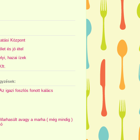
atási Központ
let és jó étel
yi, hazai ízek
ft.
gyzések:
Az igazi foszlós fonott kalács
Marhasült avagy a marha ( még mindig )
jó