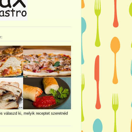
r:
és válaszd ki, melyik receptet szeretnéd