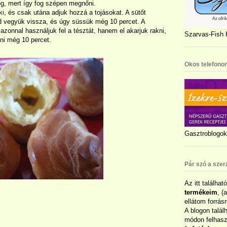
eg, mert így fog szépen megnőni.
i, és csak utána adjuk hozzá a tojásokat. A sütőt
jd vegyük vissza, és úgy süssük még 10 percet. A
zonnal használjuk fel a tésztát, hanem el akarjuk rakni,
Szarvas-Fish K
ani még 10 percet.
Okos telefonon
Gasztroblogok 
Pár szó a szer
Az itt találhat
termékeim
, (
ellátom forrás
A blogon talál
módon felhaszn