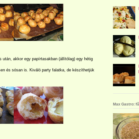
s után, akkor egy papírtasakban (állítólag) egy hétig
en és sósan is. Kiváló party falatka, de készíthetjük
.
Max Gastro: fű