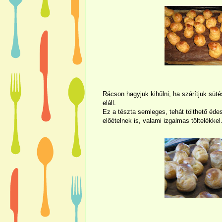
Rácson hagyjuk kihűlni, ha szárítjuk süté
eláll.
Ez a tészta semleges, tehát tölthető édes
előételnek is, valami izgalmas töltelékkel