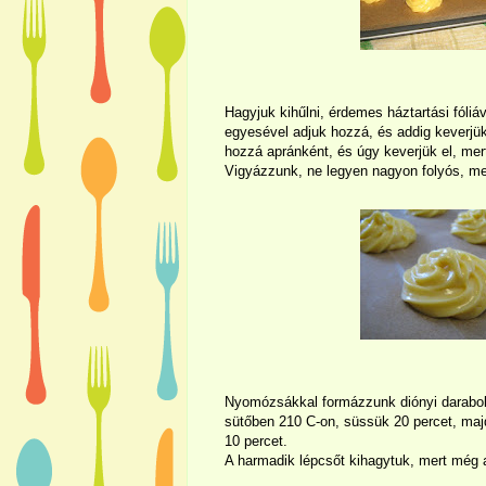
Hagyjuk kihűlni, érdemes háztartási fóliáv
egyesével adjuk hozzá, és addig keverjük,
hozzá apránként, és úgy keverjük el, mert
Vigyázzunk, ne legyen nagyon folyós, mer
Nyomózsákkal formázzunk diónyi darabokat
sütőben 210 C-on, süssük 20 percet, maj
10 percet.
A harmadik lépcsőt kihagytuk, mert még a