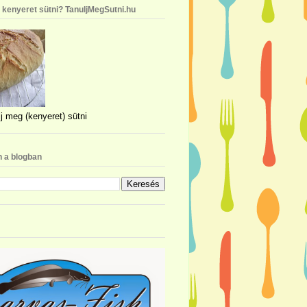
n kenyeret sütni? TanuljMegSutni.hu
j meg (kenyeret) sütni
 a blogban