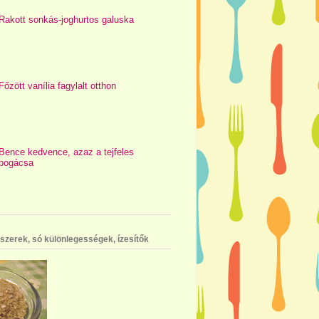
Rakott sonkás-joghurtos galuska
Főzött vanília fagylalt otthon
Bence kedvence, azaz a tejfeles
pogácsa
szerek, só különlegességek, ízesítők