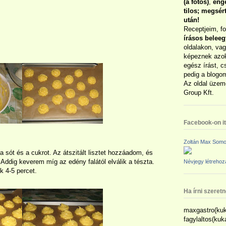
(a fotós)
,
enge
tilos; megsé
után!
Receptjeim, f
írásos belee
oldalakon, vag
képeznek azok
egész írást, c
pedig a blogom
Az oldal üzem
Group Kft.
Facebook-on itt
Zoltán Max Somo
a sót és a cukrot. Az átszitált lisztet hozzáadom, és
ddig keverem míg az edény falától elválik a tészta.
Névjegy létreho
k 4-5 percet.
Ha írni szeret
maxgastro(kuk
fagylaltos(ku