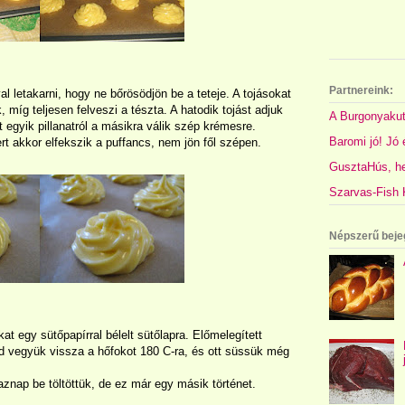
Partnereink:
al letakarni, hogy ne bőrösödjön be a teteje. A tojásokat
 míg teljesen felveszi a tészta. A hatodik tojást adjuk
A Burgonyakut
 egyik pillanatról a másikra válik szép krémesre.
Baromi jó! Jó é
t akkor elfekszik a puffancs, nem jön fől szépen.
GusztaHús, hel
Szarvas-Fish K
Népszerű beje
 egy sütőpapírral bélelt sütőlapra. Előmelegített
d vegyük vissza a hőfokot 180 C-ra, és ott süssük még
znap be töltöttük, de ez már egy másik történet.