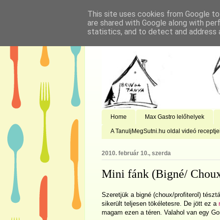
This site uses cookies from Google to 
are shared with Google along with per
statistics, and to detect and address 
Home
Max Gastro lelőhelyek
A TanuljMegSutni.hu oldal videó receptje
2010. február 10., szerda
Mini fánk (Bigné/ Chou
Szeretjük a bigné (choux/profiterol) tész
sikerült teljesen tökéletesre. De jött ez a
magam ezen a téren. Valahol van egy Gor