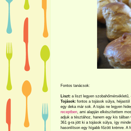
Fontos tanácsok:
Liszt:
a liszt legyen szobahőmérsékletű, és
Tojások:
fontos a tojások súlya, héjastó
egy deka már sok. A tojás ne legyen hide
receptben
, ami alapján elkészítettem mo
adjuk a tésztához, hanem egy kis tálban 
361 g-ra jött ki a tojások súlya, így mind
hasonlítson egy hígabb főzött krémre. A