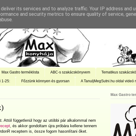
deliver its services and to analyze traffic. Your IP address and 
formance and security metrics to ensure quality of service, gen
abuse.
Max Gastro terméklista
ABC-s szakácskönyvem
Tematikus szakácsk
i 1-25:
Főzzünk könnyen és gyorsan
A TanuljMegSutni.hu oldal videó r
Max Gastro te
x)
tát. Attól függetlenül hogy az utóbbi pár alkalommal nem
recept
, és akkor gondoltam újra próbára kellene tennem
donR receptem is, össze fogom hasonlítani őket.