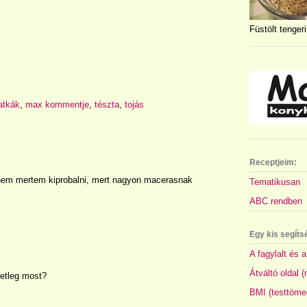
Füstölt tengeri
latkák
,
max kommentje
,
tészta
,
tojás
Receptjeim:
nem mertem kiprobalni, mert nagyon macerasnak
Tematikusan
ABC rendben
Egy kis segíts
A fagylalt és a
Átváltó oldal 
etleg most?
BMI (testtöme