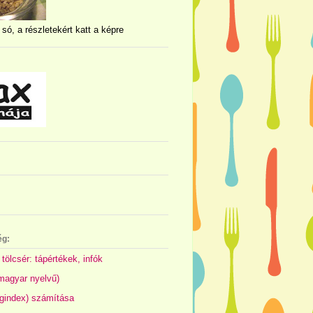
 só, a részletekért katt a képre
ég:
 tölcsér: tápértékek, infók
(magyar nyelvű)
gindex) számítása