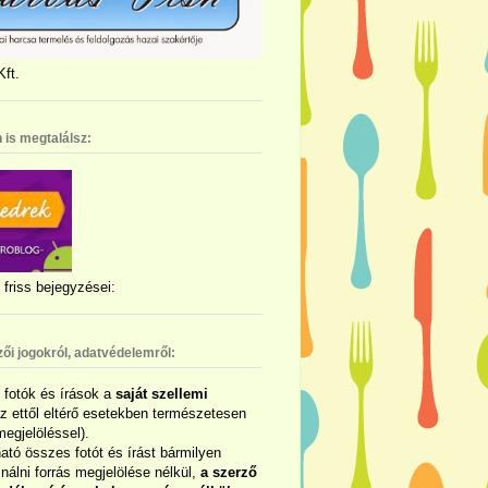
ft.
 is megtalálsz:
friss bejegyzései:
zői jogokról, adatvédelemről:
ó fotók és írások a
saját szellemi
az ettől eltérő esetekben természetesen
megjelöléssel).
ható összes fotót és írást bármilyen
álni forrás megjelölése nélkül,
a szerző