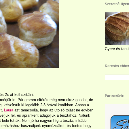
Szeretnél ilye
Gyere és tanul
Keresés ebben
 2x át kell szitálni.
Partnerünk:
l mérjük le. Pár gramm eltérés még nem okoz gondot, de
g, készítsük ki legalább 2-3 órával korábban. Abban a
st,
Laura
azt tanácsolja, hogy az utolsó tojást ne egyben
verjük fel, és apránként adagoljuk a tésztához. Nálunk
et bele tettük. Nem jó ha nagyon híg a tészta, inkább
 formázáshoz használjunk nyomózsákot, és fontos hogy