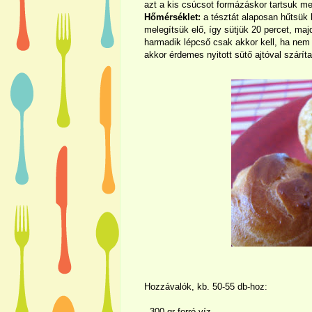
azt a kis csúcsot formázáskor tartsuk m
Hőmérséklet:
a tésztát alaposan hűtsük k
melegítsük elő, így sütjük 20 percet, ma
harmadik lépcső csak akkor kell, ha nem a
akkor érdemes nyitott sütő ajtóval szárít
Hozzávalók, kb. 50-55 db-hoz:
- 300 gr forró víz