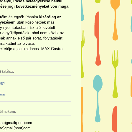
délye, írásos beleegyezése nélkül
rtése jogi következményeket von maga
otóim és egyéb írásaim
kizárólag az
gyezésem
után közölhetőek más
y nyomtatásban. Ez alól kivételt
 a gyűjtőportálok, ahol nem közlik az
sak annak első pár sorát, folytatásért
ra kattint az olvasó.
eltetője a jogtulajdonos: MAX Gastro
 találsz:
gyi
zása
nél nekem:
ac)gmail(pont)com
kac)gmail(pont)com