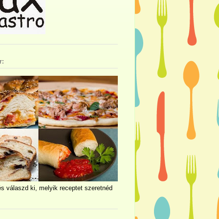
r:
és válaszd ki, melyik receptet szeretnéd