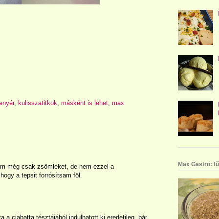
enyér
,
kulisszatitkok
,
másként is lehet
,
max
Max Gastro: fű
tem még csak zsömléket, de nem ezzel a
ogy a tepsit forrósítsam föl.
a ciabatta tésztájából indulhatott ki eredetileg, bár