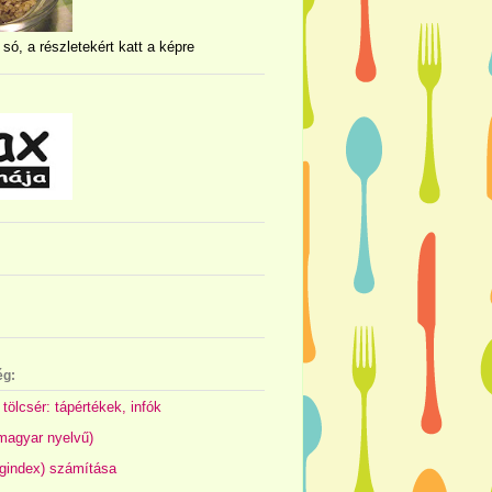
 só, a részletekért katt a képre
ég:
 tölcsér: tápértékek, infók
(magyar nyelvű)
gindex) számítása