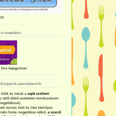
ft.
 is megtalálsz:
friss bejegyzései:
zői jogokról, adatvédelemről:
ó fotók és írások a
saját szellemi
az ettől eltérő esetekben természetesen
megjelöléssel).
ható összes fotót és írást bármilyen
álni forrás megjelölése nélkül,
a szerző