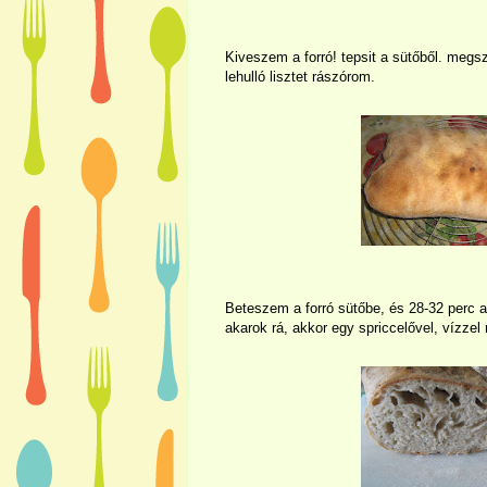
Kiveszem a forró! tepsit a sütőből. megszó
lehulló lisztet rászórom.
Beteszem a forró sütőbe, és 28-32 perc 
akarok rá, akkor egy spriccelővel, vízze