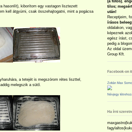
(a fotós)
,
enge
ra hasonlít), kiborítom egy vastagon lisztezett
tilos; megsé
Nem kell átgyúrni, csak összehajtogatni, mint a pogácsa
után!
Receptjeim, f
írásos belee
oldalakon, vag
képeznek azok
egész írást, c
pedig a blogom
Az oldal üzem
Group Kft.
Facebook-on itt
yharuhára, a tetejét is megszórom rétes liszttel,
Zoltán Max Somo
 addig melegszik a sütő.
Névjegy létreho
Ha írni szeret
maxgastro(kuk
fagylaltos(ku