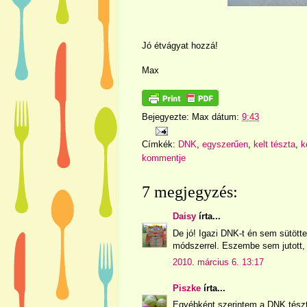
Jó étvágyat hozzá!
Max
Bejegyezte:
Max
dátum:
9:43
Címkék:
DNK
,
egyszerűen
,
kelt tészta
,
k
kommentje
7 megjegyzés:
Daisy
írta...
De jó! Igazi DNK-t én sem sütöt
módszerrel. Eszembe sem jutott, h
2010. március 6. 13:17
Piszke
írta...
Egyébként szerintem a DNK tészta 