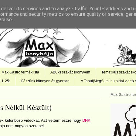
deliver its services and to analyze traffic. Your IP address and 
formance and security metrics to ensure quality of service, gen
abuse.
Max Gastro terméklista
ABC-s szakácskönyvem
Tematikus szakácsk
i 1-25:
Főzzünk könnyen és gyorsan
A TanuljMegSutni.hu oldal videó r
Max Gastro te
s Nélkül Készült)
ek különböző videókat. Azt vettem észre hogy
DNK
faja nem nagyon szerepel.