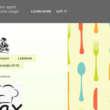
user-agent
erate usage
LEARN MORE
GOT IT
önyvem
Letöltések
eceptjei 26-50:
rmékek: