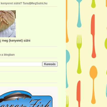
n kenyeret sütni? TanuljMegSutni.hu
j meg (kenyeret) sütni
 a blogban