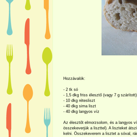
Hozzávalók:
- 2 tk só
- 1,5 dkg friss élesztő (vagy 7 g szárított)
- 10 dkg rétesliszt
- 40 dkg sima liszt
- 40 dkg langyos víz
Az élesztőt elmorzsolom, és a langyos ví
összekeverjük a liszttel). A liszteket á
kelni. Összekeverem a lisztet a sóval, rá