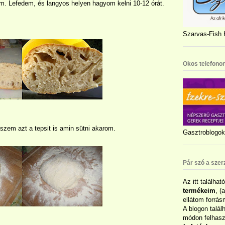
em. Lefedem, és langyos helyen hagyom kelni 10-12 órát.
Szarvas-Fish K
Okos telefonon
eszem azt a tepsit is amin sütni akarom.
Gasztroblogok 
Pár szó a szer
Az itt találhat
termékeim
, (
ellátom forrás
A blogon talál
módon felhaszn