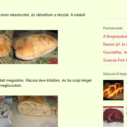
rom rétesliszttel, és ráfordítom a tésztát. A ruháról
Partnereink:
A Burgonyakut
Baromi jó! Jó é
GusztaHús, hel
Szarvas-Fish K
Népszerű beje
alatt megsütöm. Rácsra téve kihűtöm, és ha szép kérget
l meglocsolom.