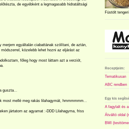
 előtészta, de egyébként a legmagasabb hidratáltsági
Füstölt tengeri
 merjem egyáltalán ciabattának szólítani, de aztán,
módszerrel, közelebb lehet hozni az eljárást az
dolkoztam, főleg hogy most láttam azt a verziót,
ba.
Receptjeim:
Tematikusan
ABC rendben
 guszta...
Egy kis segíts
ek most mellé meg rakás lilahagymát, hmmmmmm...
A fagylalt és a
ezeken jártatom az agyamat :-DDD Lilahagyma, friss
Átváltó oldal 
BMI (testtöme