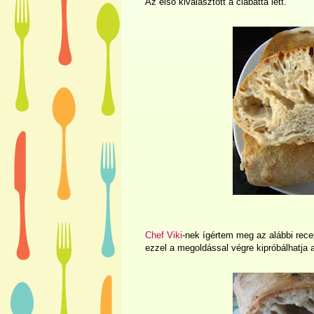
Az első kiválasztott a ciabatta lett.
Chef Viki
-nek ígértem meg az alábbi rec
ezzel a megoldással végre kipróbálhatja