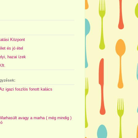
atási Központ
let és jó étel
yi, hazai ízek
ft.
gyzések:
Az igazi foszlós fonott kalács
Marhasült avagy a marha ( még mindig )
jó