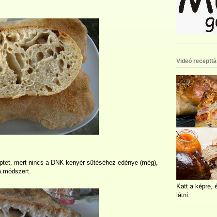
Videó recepttá
eptet, mert nincs a DNK kenyér sütéséhez edénye (még),
 a módszert.
Katt a képre, 
látni: