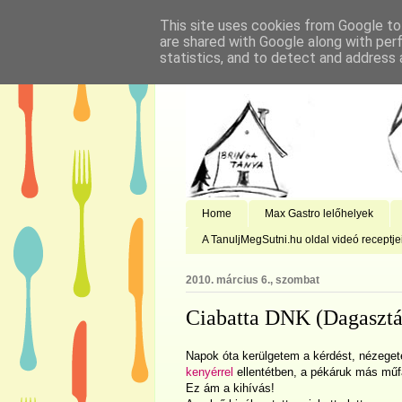
This site uses cookies from Google to 
are shared with Google along with per
statistics, and to detect and address 
Home
Max Gastro lelőhelyek
A TanuljMegSutni.hu oldal videó receptje
2010. március 6., szombat
Ciabatta DNK (Dagasztá
Napok óta kerülgetem a kérdést, nézeget
kenyérrel
ellentétben, a pékáruk más mű
Ez ám a kihívás!