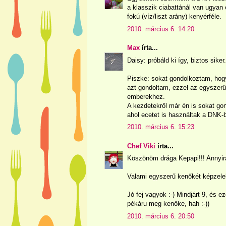
a klasszik ciabattánál van ugyan
fokú (víz/liszt arány) kenyérféle.
2010. március 6. 14:20
Max
írta...
Daisy: próbáld ki így, biztos siker.
Piszke: sokat gondolkoztam, hogy
azt gondoltam, ezzel az egyszerű 
emberekhez.
A kezdetekről már én is sokat gon
ahol ecetet is használtak a DNK-
2010. március 6. 15:23
Chef Viki
írta...
Köszönöm drága Kepapi!!! Annyira
Valami egyszerű kenőkét képzel
Jó fej vagyok :-) Mindjárt 9, és 
pékáru meg kenőke, hah :-))
2010. március 6. 20:50