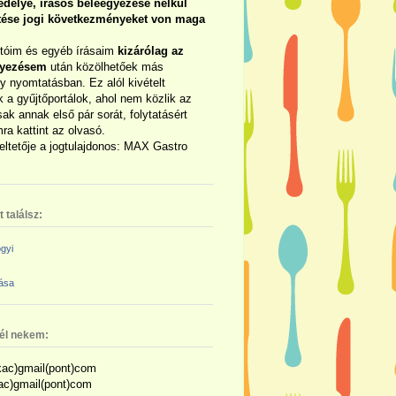
délye, írásos beleegyezése nélkül
rtése jogi következményeket von maga
otóim és egyéb írásaim
kizárólag az
gyezésem
után közölhetőek más
y nyomtatásban. Ez alól kivételt
 a gyűjtőportálok, ahol nem közlik az
sak annak első pár sorát, folytatásért
ra kattint az olvasó.
eltetője a jogtulajdonos: MAX Gastro
 találsz:
gyi
zása
nél nekem:
ac)gmail(pont)com
kac)gmail(pont)com