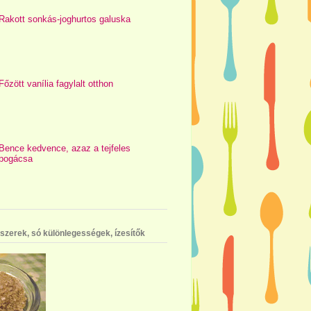
Rakott sonkás-joghurtos galuska
Főzött vanília fagylalt otthon
Bence kedvence, azaz a tejfeles
pogácsa
szerek, só különlegességek, ízesítők