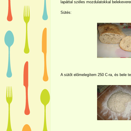
lapáttal széles mozdulatokkal belekever
Sütés:
A sütőt előmelegítem 250 C-ra, és bele t