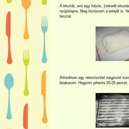
A tésztát, ami egy folyós, (nokedli tésztá
nyújtólapra. Meg lisztezem a tetejét is. 
tésztát.
Átfordítom egy rétesliszttel megszórt kon
letakarom. Hagyom pihenni 20-25 percet,