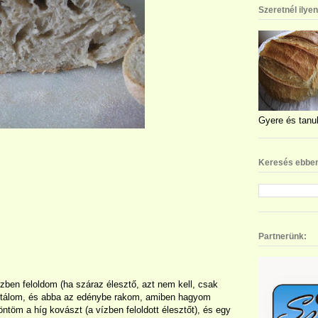
Szeretnél ilye
Gyere és tanul
Keresés ebben
Partnerünk:
zben feloldom (ha száraz élesztő, azt nem kell, csak
tszitálom, és abba az edénybe rakom, amiben hagyom
öntöm a híg kovászt (a vízben feloldott élesztőt), és egy