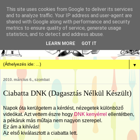
This site uses cookies from Google to deliver its services
and to analyze traffic. Your IP address and user-agent are
shared with Google along with performance and security
metrics to ensure quality of service, generate usage
statistics, and to detect and address abuse.
LEARN MORE
GOT IT
▼
2010. március 6., szombat
Ciabatta DNK (Dagasztás Nélkül Készült)
Napok óta kerülgetem a kérdést, nézegetek különböző
videókat. Azt vettem észre hogy
DNK kenyérrel
ellentétben,
a pékáruk más műfaja nem nagyon szerepel.
Ez ám a kihívás!
Az első kiválasztott a ciabatta lett.