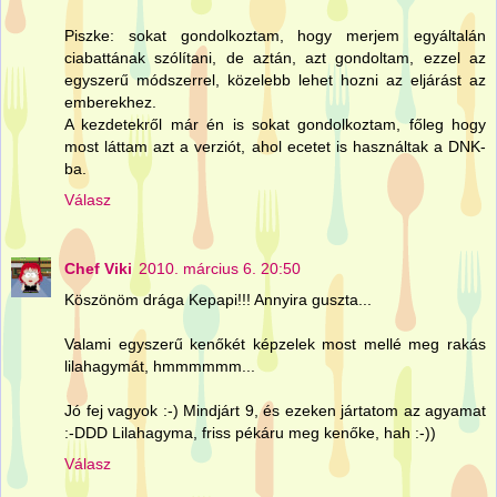
Piszke: sokat gondolkoztam, hogy merjem egyáltalán
ciabattának szólítani, de aztán, azt gondoltam, ezzel az
egyszerű módszerrel, közelebb lehet hozni az eljárást az
emberekhez.
A kezdetekről már én is sokat gondolkoztam, főleg hogy
most láttam azt a verziót, ahol ecetet is használtak a DNK-
ba.
Válasz
Chef Viki
2010. március 6. 20:50
Köszönöm drága Kepapi!!! Annyira guszta...
Valami egyszerű kenőkét képzelek most mellé meg rakás
lilahagymát, hmmmmmm...
Jó fej vagyok :-) Mindjárt 9, és ezeken jártatom az agyamat
:-DDD Lilahagyma, friss pékáru meg kenőke, hah :-))
Válasz