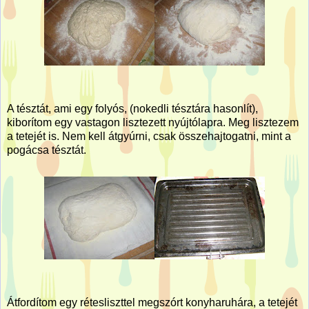
A tésztát, ami egy folyós, (nokedli tésztára hasonlít),
kiborítom egy vastagon lisztezett nyújtólapra. Meg lisztezem
a tetejét is. Nem kell átgyúrni, csak összehajtogatni, mint a
pogácsa tésztát.
Átfordítom egy rétesliszttel megszórt konyharuhára, a tetejét