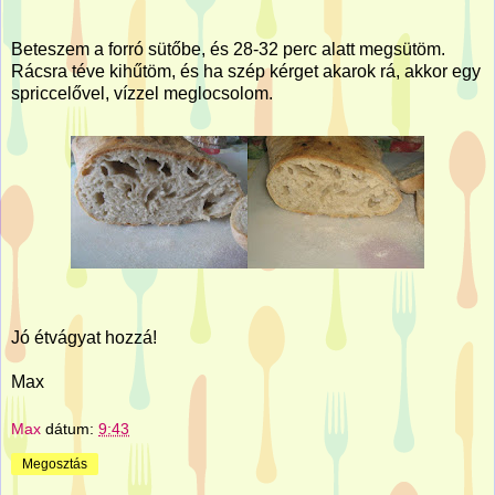
Beteszem a forró sütőbe, és 28-32 perc alatt megsütöm.
Rácsra téve kihűtöm, és ha szép kérget akarok rá, akkor egy
spriccelővel, vízzel meglocsolom.
Jó étvágyat hozzá!
Max
Max
dátum:
9:43
Megosztás