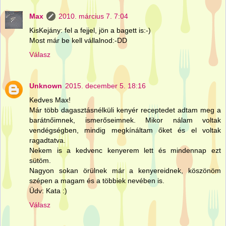
Max
2010. március 7. 7:04
KisKejány: fel a fejjel, jön a bagett is:-)
Most már be kell vállalnod:-DD
Válasz
Unknown
2015. december 5. 18:16
Kedves Max!
Már több dagasztásnélküli kenyér receptedet adtam meg a
barátnőimnek, ismerőseimnek. Mikor nálam voltak
vendégségben, mindig megkínáltam őket és el voltak
ragadtatva.
Nekem is a kedvenc kenyerem lett és mindennap ezt
sütöm.
Nagyon sokan örülnek már a kenyereidnek, köszönöm
szépen a magam és a többiek nevében is.
Üdv: Kata :)
Válasz