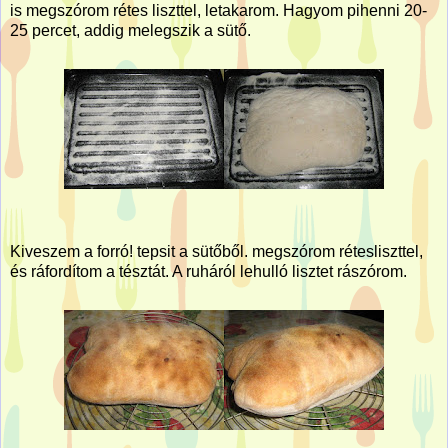
is megszórom rétes liszttel, letakarom. Hagyom pihenni 20-
25 percet, addig melegszik a sütő.
Kiveszem a forró! tepsit a sütőből. megszórom rétesliszttel,
és ráfordítom a tésztát. A ruháról lehulló lisztet rászórom.