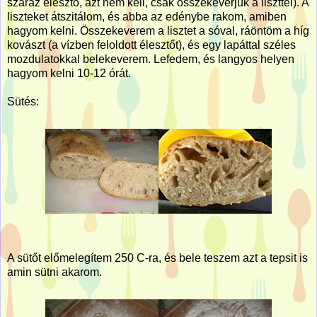
száraz élesztő, azt nem kell, csak összekeverjük a liszttel). A
liszteket átszitálom, és abba az edénybe rakom, amiben
hagyom kelni. Összekeverem a lisztet a sóval, ráöntöm a híg
kovászt (a vízben feloldott élesztőt), és egy lapáttal széles
mozdulatokkal belekeverem. Lefedem, és langyos helyen
hagyom kelni 10-12 órát.
Sütés:
A sütőt előmelegítem 250 C-ra, és bele teszem azt a tepsit is
amin sütni akarom.