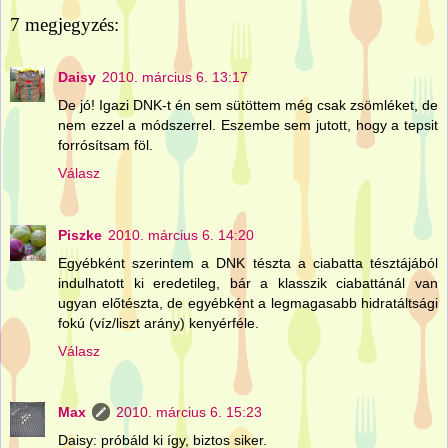
7 megjegyzés:
Daisy
2010. március 6. 13:17
De jó! Igazi DNK-t én sem sütöttem még csak zsömléket, de
nem ezzel a módszerrel. Eszembe sem jutott, hogy a tepsit
forrósítsam föl.
Válasz
Piszke
2010. március 6. 14:20
Egyébként szerintem a DNK tészta a ciabatta tésztájából
indulhatott ki eredetileg, bár a klasszik ciabattánál van
ugyan előtészta, de egyébként a legmagasabb hidratáltsági
fokú (víz/liszt arány) kenyérféle.
Válasz
Max
2010. március 6. 15:23
Daisy: próbáld ki így, biztos siker.