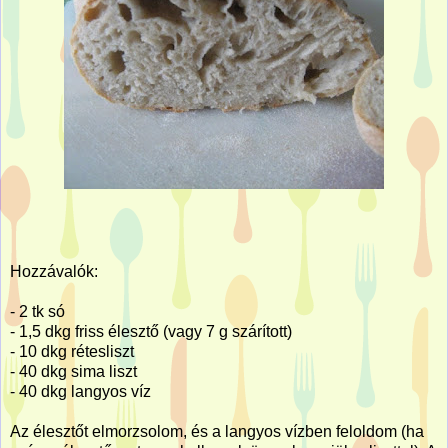
Hozzávalók:
- 2 tk só
- 1,5 dkg friss élesztő (vagy 7 g szárított)
- 10 dkg rétesliszt
- 40 dkg sima liszt
- 40 dkg langyos víz
Az élesztőt elmorzsolom, és a langyos vízben feloldom (ha