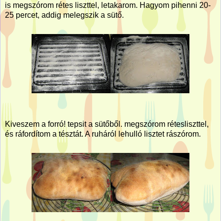
is megszórom rétes liszttel, letakarom. Hagyom pihenni 20-
25 percet, addig melegszik a sütő.
Kiveszem a forró! tepsit a sütőből. megszórom rétesliszttel,
és ráfordítom a tésztát. A ruháról lehulló lisztet rászórom.