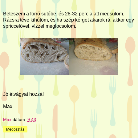
Beteszem a forró sütőbe, és 28-32 perc alatt megsütöm.
Rácsra téve kihűtöm, és ha szép kérget akarok rá, akkor egy
spriccelővel, vízzel meglocsolom.
Jó étvágyat hozzá!
Max
Max
dátum:
9:43
Megosztás