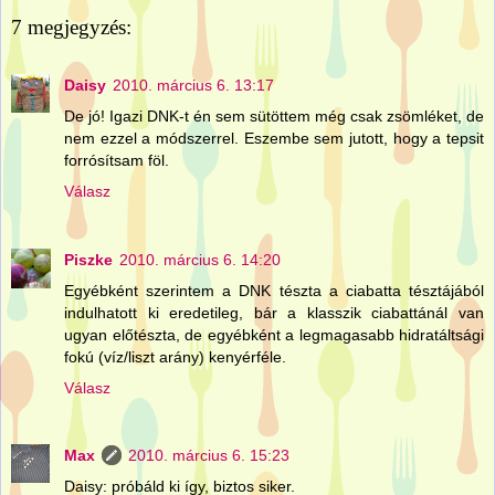
7 megjegyzés:
Daisy
2010. március 6. 13:17
De jó! Igazi DNK-t én sem sütöttem még csak zsömléket, de
nem ezzel a módszerrel. Eszembe sem jutott, hogy a tepsit
forrósítsam föl.
Válasz
Piszke
2010. március 6. 14:20
Egyébként szerintem a DNK tészta a ciabatta tésztájából
indulhatott ki eredetileg, bár a klasszik ciabattánál van
ugyan előtészta, de egyébként a legmagasabb hidratáltsági
fokú (víz/liszt arány) kenyérféle.
Válasz
Max
2010. március 6. 15:23
Daisy: próbáld ki így, biztos siker.