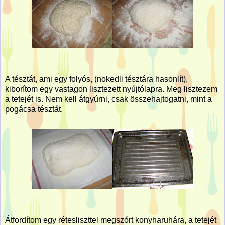
A tésztát, ami egy folyós, (nokedli tésztára hasonlít),
kiborítom egy vastagon lisztezett nyújtólapra. Meg lisztezem
a tetejét is. Nem kell átgyúrni, csak összehajtogatni, mint a
pogácsa tésztát.
Átfordítom egy rétesliszttel megszórt konyharuhára, a tetejét