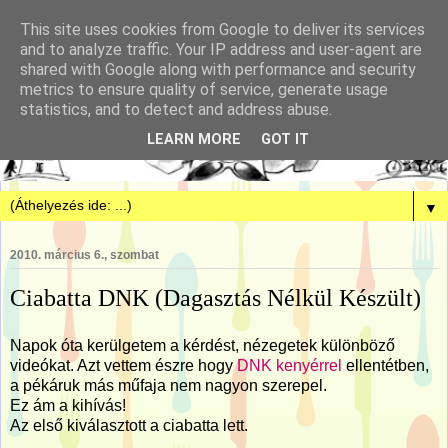
This site uses cookies from Google to deliver its services
and to analyze traffic. Your IP address and user-agent are
shared with Google along with performance and security
metrics to ensure quality of service, generate usage
statistics, and to detect and address abuse.
LEARN MORE
GOT IT
▼
2010. március 6., szombat
Ciabatta DNK (Dagasztás Nélkül Készült)
Napok óta kerülgetem a kérdést, nézegetek különböző
videókat. Azt vettem észre hogy
DNK kenyérrel
ellentétben,
a pékáruk más műfaja nem nagyon szerepel.
Ez ám a kihívás!
Az első kiválasztott a ciabatta lett.