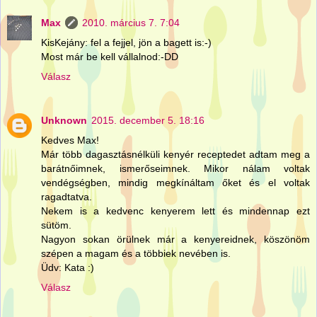
Max
2010. március 7. 7:04
KisKejány: fel a fejjel, jön a bagett is:-)
Most már be kell vállalnod:-DD
Válasz
Unknown
2015. december 5. 18:16
Kedves Max!
Már több dagasztásnélküli kenyér receptedet adtam meg a
barátnőimnek, ismerőseimnek. Mikor nálam voltak
vendégségben, mindig megkínáltam őket és el voltak
ragadtatva.
Nekem is a kedvenc kenyerem lett és mindennap ezt
sütöm.
Nagyon sokan örülnek már a kenyereidnek, köszönöm
szépen a magam és a többiek nevében is.
Üdv: Kata :)
Válasz