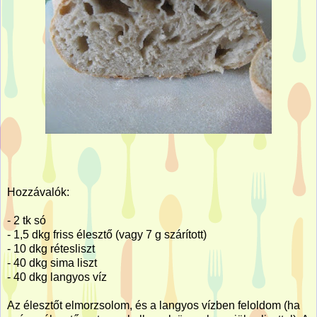
Hozzávalók:
- 2 tk só
- 1,5 dkg friss élesztő (vagy 7 g szárított)
- 10 dkg rétesliszt
- 40 dkg sima liszt
- 40 dkg langyos víz
Az élesztőt elmorzsolom, és a langyos vízben feloldom (ha