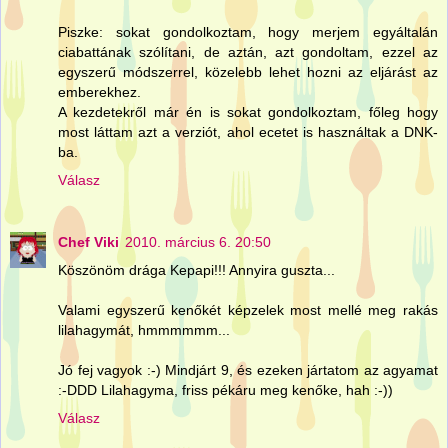
Piszke: sokat gondolkoztam, hogy merjem egyáltalán
ciabattának szólítani, de aztán, azt gondoltam, ezzel az
egyszerű módszerrel, közelebb lehet hozni az eljárást az
emberekhez.
A kezdetekről már én is sokat gondolkoztam, főleg hogy
most láttam azt a verziót, ahol ecetet is használtak a DNK-
ba.
Válasz
Chef Viki
2010. március 6. 20:50
Köszönöm drága Kepapi!!! Annyira guszta...
Valami egyszerű kenőkét képzelek most mellé meg rakás
lilahagymát, hmmmmmm...
Jó fej vagyok :-) Mindjárt 9, és ezeken jártatom az agyamat
:-DDD Lilahagyma, friss pékáru meg kenőke, hah :-))
Válasz