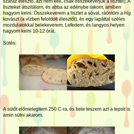
száraz élesztő, azt nem kell, csak összekeverjük a liszttel). A
liszteket átszitálom, és abba az edénybe rakom, amiben
hagyom kelni. Összekeverem a lisztet a sóval, ráöntöm a híg
kovászt (a vízben feloldott élesztőt), és egy lapáttal széles
mozdulatokkal belekeverem. Lefedem, és langyos helyen
hagyom kelni 10-12 órát.
Sütés:
A sütőt előmelegítem 250 C-ra, és bele teszem azt a tepsit is
amin sütni akarom.