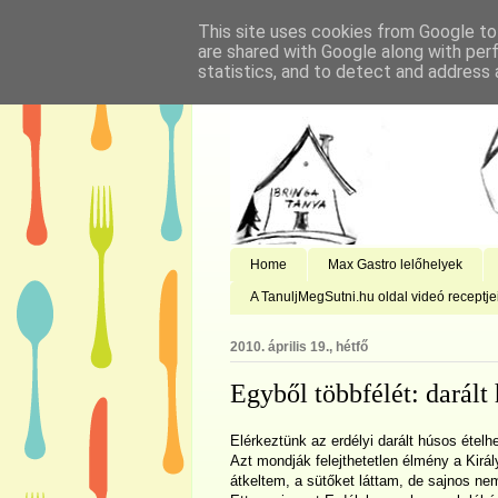
This site uses cookies from Google to 
are shared with Google along with per
statistics, and to detect and address 
Home
Max Gastro lelőhelyek
A TanuljMegSutni.hu oldal videó receptje
2010. április 19., hétfő
Egyből többfélét: darált
Elérkeztünk az erdélyi darált húsos ételhe
Azt mondják felejthetetlen élmény a Királ
átkeltem, a sütőket láttam, de sajnos ne