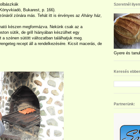
kolbászkák
Szeretnél ilye
n Könyvkiadó, Bukarest, p. 166).
zónáról zónára más. Tehát itt is érvényes az
Ahány ház,
lható készen megformázva. Nekünk csak az a
ston sütik, de grill hiányában készülhet egy
t a szénen sütött változatban találhatjuk meg.
rengeteg recept áll a rendelkezésére. Kicsit macerás, de
Gyere és tanul
Keresés ebben
Partnerünk: