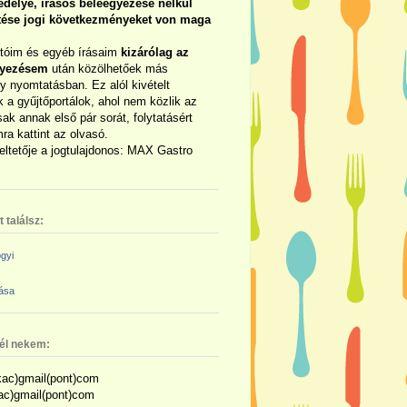
délye, írásos beleegyezése nélkül
rtése jogi következményeket von maga
otóim és egyéb írásaim
kizárólag az
gyezésem
után közölhetőek más
y nyomtatásban. Ez alól kivételt
 a gyűjtőportálok, ahol nem közlik az
sak annak első pár sorát, folytatásért
ra kattint az olvasó.
eltetője a jogtulajdonos: MAX Gastro
 találsz:
gyi
zása
nél nekem:
ac)gmail(pont)com
kac)gmail(pont)com