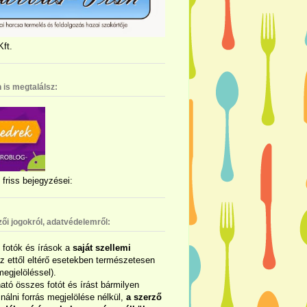
ft.
 is megtalálsz:
friss bejegyzései:
zői jogokról, adatvédelemről:
ó fotók és írások a
saját szellemi
az ettől eltérő esetekben természetesen
megjelöléssel).
ható összes fotót és írást bármilyen
álni forrás megjelölése nélkül,
a szerző