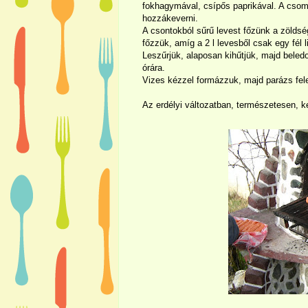
fokhagymával, csípős paprikával. A csomb
hozzákeverni.
A csontokból sűrű levest főzünk a zöldsé
főzzük, amíg a
2 l
levesből csak egy fél l
Leszűrjük, alaposan kihűtjük, majd bele
órára.
Vizes kézzel formázzuk, majd parázs fel
Az erdélyi változatban, természetesen, ke