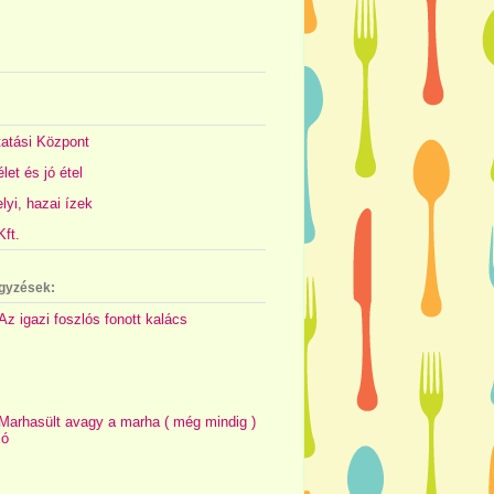
atási Központ
let és jó étel
yi, hazai ízek
ft.
gyzések:
Az igazi foszlós fonott kalács
Marhasült avagy a marha ( még mindig )
jó