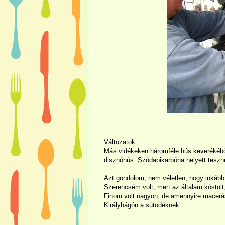
Változatok
Más vidékeken háromféle hús keverékébő
disznóhús. Szódabikarbóna helyett teszn
Azt gondolom, nem véletlen, hogy inkább 
Szerencsém volt, mert az általam kóstolt,
Finom volt nagyon, de amennyire macerás 
Királyhágón a sütödéknek.