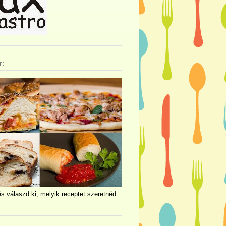
r:
és válaszd ki, melyik receptet szeretnéd