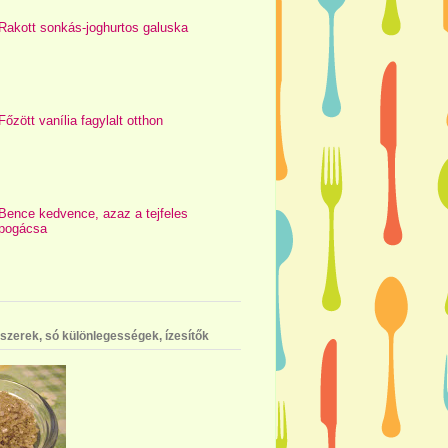
Rakott sonkás-joghurtos galuska
Főzött vanília fagylalt otthon
Bence kedvence, azaz a tejfeles
pogácsa
szerek, só különlegességek, ízesítők