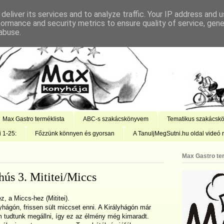
deliver its services and to analyze traffic. Your IP address and 
formance and security metrics to ensure quality of service, gen
abuse.
Max Gastro terméklista
ABC-s szakácskönyvem
Tematikus szakácsk
i 1-25:
Főzzünk könnyen és gyorsan
A TanuljMegSutni.hu oldal videó r
Max Gastro te
 hús 3. Mititei/Miccs
z, a Miccs-hez (Mititei).
yhágón, frissen sült miccset enni. A Királyhágón már
m tudtunk megállni, így ez az élmény még kimaradt.