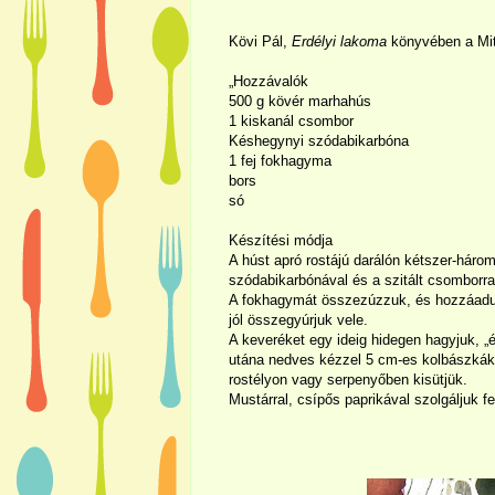
Kövi Pál,
Erdélyi lakoma
könyvében a Miti
„Hozzávalók
500 g
kövér marhahús
1 kiskanál csombor
Késhegynyi szódabikarbóna
1 fej fokhagyma
bors
só
Készítési módja
A húst apró rostájú darálón kétszer-hároms
szódabikarbónával és a szitált csomborr
A fokhagymát összezúzzuk, és hozzáadunk
jól összegyúrjuk vele.
A keveréket egy ideig hidegen hagyjuk, „ér
utána nedves kézzel 5 cm-es kolbászkákat
rostélyon vagy serpenyőben kisütjük.
Mustárral, csípős paprikával szolgáljuk fel