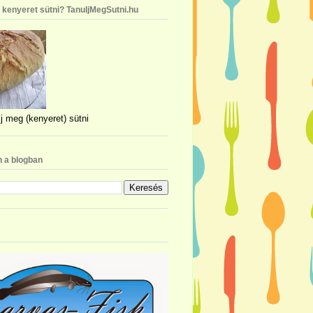
n kenyeret sütni? TanuljMegSutni.hu
j meg (kenyeret) sütni
 a blogban