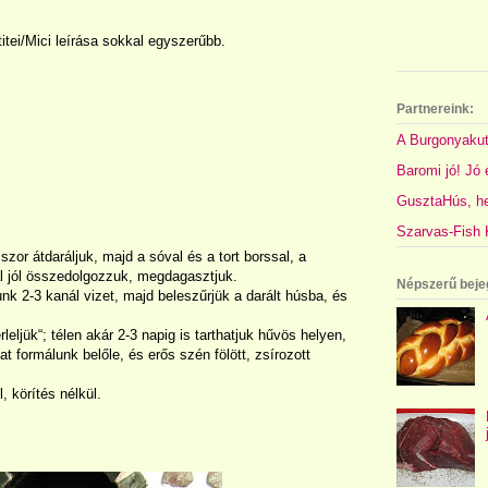
tei/Mici leírása sokkal egyszerűbb.
Partnereink:
A Burgonyakut
Baromi jó! Jó é
GusztaHús, hel
Szarvas-Fish K
zor átdaráljuk, majd a sóval és a tort borssal, a
al jól összedolgozzuk, megdagasztjuk.
Népszerű beje
 2-3 kanál vizet, majd beleszűrjük a darált húsba, és
leljük“; télen akár 2-3 napig is tarthatjuk hűvös helyen,
 formálunk belőle, és erős szén fölött, zsírozott
, körítés nélkül.