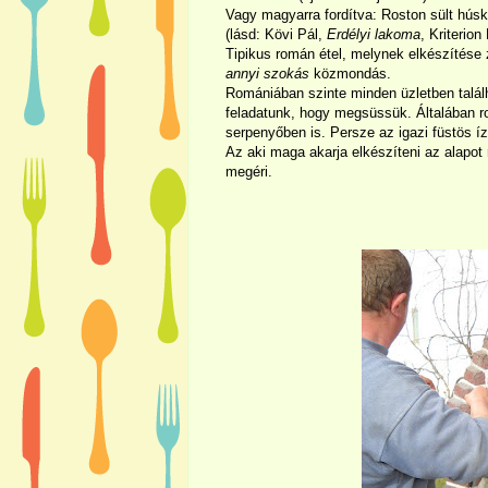
Vagy magyarra fordítva: Roston sült hús
(lásd: Kövi Pál,
Erdélyi lakoma
, Kriterio
Tipikus román étel, melynek elkészítése 
annyi szokás
közmondás.
Romániában szinte minden üzletben talá
feladatunk, hogy megsüssük. Általában ro
serpenyőben is. Persze az igazi füstös íz
Az aki maga akarja elkészíteni az alapot 
megéri.