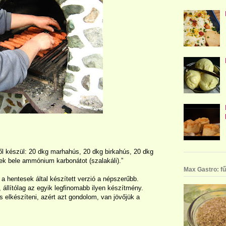
l készül: 20 dkg marhahús, 20 dkg birkahús, 20 dkg
ek bele ammónium karbonátot (szalakáli).”
Max Gastro: fű
a hentesek által készített verzió a népszerűbb.
 állítólag az egyik legfinomabb ilyen készítmény.
elkészíteni, azért azt gondolom, van jövőjük a