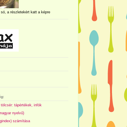
 só, a részletekért katt a képre
ég:
 tölcsér: tápértékek, infók
(magyar nyelvű)
gindex) számítása