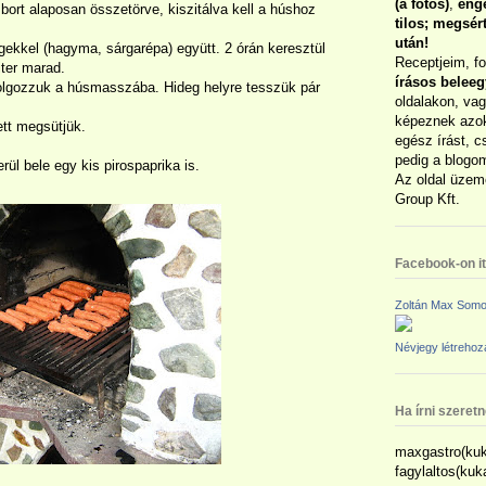
(a fotós)
,
enge
ort alaposan összetörve, kiszitálva kell a húshoz
tilos; megsé
után!
gekkel (hagyma, sárgarépa) együtt. 2 órán keresztül
Receptjeim, f
iter marad.
írásos belee
dolgozzuk a húsmasszába. Hideg helyre tesszük pár
oldalakon, vag
képeznek azok
ett megsütjük.
egész írást, c
pedig a blogom
rül bele egy kis pirospaprika is.
Az oldal üzem
Group Kft.
Facebook-on itt
Zoltán Max Somo
Névjegy létreho
Ha írni szeret
maxgastro(kuk
fagylaltos(ku