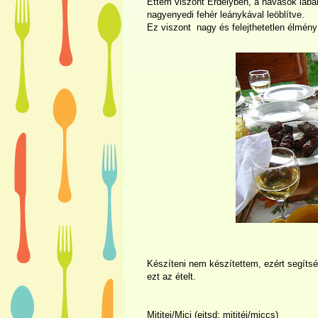
Ettem viszont Erdélyben, a havasok lábá
nagyenyedi fehér leánykával leöblítve.
Ez viszont nagy és felejthetetlen élmény 
Készíteni nem készítettem, ezért segíts
ezt az ételt.
Mititei/Mici (ejtsd: mititéj/miccs)