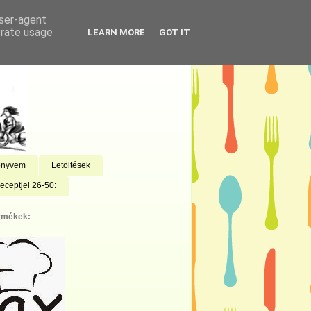
user-agent
erate usage
LEARN MORE
GOT IT
önyvem
Letöltések
eceptjei 26-50:
rmékek: