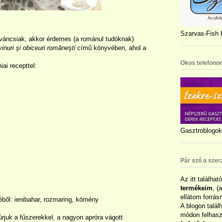
Szarvas-Fish K
váncsiak, akkor érdemes (a románul tudóknak)
inuri şi obiceuri româneşti
című könyvében, ahol a
Okos telefonon
ai recepttel:
Gasztroblogok 
Pár szó a szer
Az itt találhat
termékeim
, (
ellátom forrás
éből: ienibahar, rozmaring, kömény
A blogon talál
módon felhaszn
rjuk a fűszerekkel, a nagyon apróra vágott