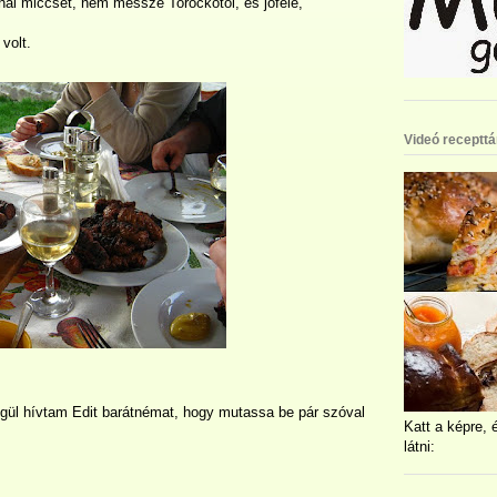
nál miccset, nem messze Torockótól, és jóféle,
volt.
Videó recepttá
égül hívtam Edit barátnémat, hogy mutassa be pár szóval
Katt a képre, 
látni: