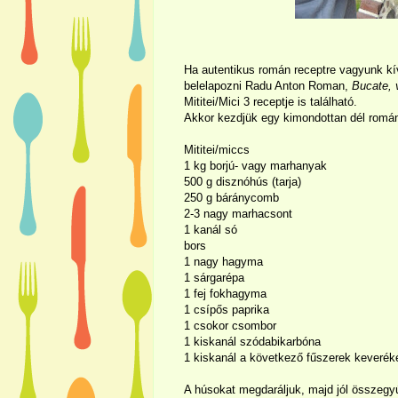
Ha autentikus román receptre vagyunk kí
belelapozni Radu Anton Roman,
Bucate, v
Mititei/Mici 3 receptje is található.
Akkor kezdjük egy kimondottan dél románi
Mititei/miccs
1 kg
borjú- vagy marhanyak
500 g
disznóhús (tarja)
250 g
báránycomb
2-3 nagy marhacsont
1 kanál só
bors
1 nagy hagyma
1 sárgarépa
1 fej fokhagyma
1 csípős paprika
1 csokor csombor
1 kiskanál szódabikarbóna
1 kiskanál a következő fűszerek keverék
A húsokat megdaráljuk, majd jól összegyú