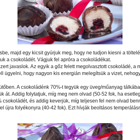
Szeretnél ilye
Formázzunk mindegyik darabból golyót. Egy kisebb
dést a marcipán golyóba. Válogassunk ki az áfonyából a
ámú áfonyát. Lehet két-három darab is
Gyere és tanul
Keresés ebben
Partnerünk:
ajd egy kicsit gyúrjuk meg, hogy ne tudjon kiesni a
ót, tegyük hideg helyre, míg megolvasztjuk a csokoládét.