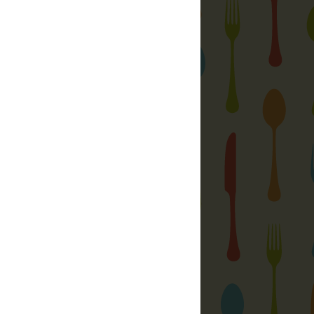
atási Központ
let és jó étel
yi, hazai ízek
ft.
gyzések:
Az igazi foszlós fonott kalács
Marhasült avagy a marha ( még mindig )
jó