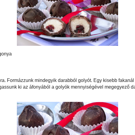
mázásával, vegyünk marcipán burgonyát, ami egyenletes
r. Elkövettem egy hibát, a dobozban, amiben tároltam,
 külseje.
Videó recepttá
Katt a képre, 
a
látni: