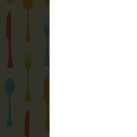
Béleljünk ki egy tálcát sütőpapírral. A m
a csokoládéba, hempergessük meg, majd ó
és hagyjuk megdermedni.
A marcipán töltelékét variálhatjuk tetszé
körtét, ananászt. Celofán tasakba csomag
Jó étvágyat hozzá!
Max
Bejegyezte:
Max Gastro
dátum:
21:20
Címkék:
ajándék
,
ajánló
,
bonbon
,
csoki
,
gasztro
,
x-mas
Nincsenek megjegyzése