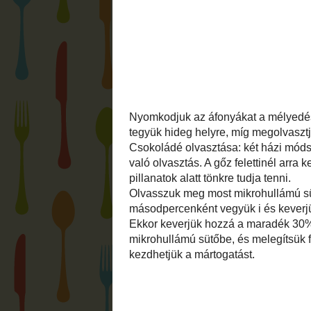
Osszuk szét a marcipánt 26-30 darabra. 
fakanál nyelével nyomjunk egy kis mélye
golyók mennyiségével megegyező darabsz
marcipánonként.
Nyomkodjuk az áfonyákat a mélyedésbe, m
töltelék. Ha megtöltöttük az összes goly
Vágjuk fel apróra a csokoládékat.