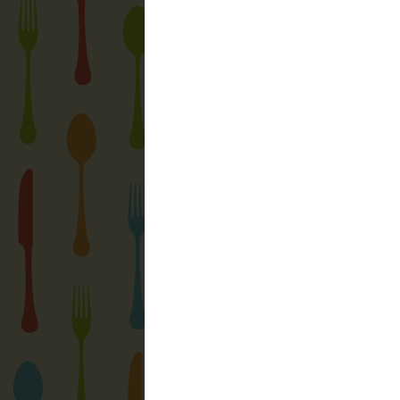
Megjegyzés küldése
Újabb bejegyzés