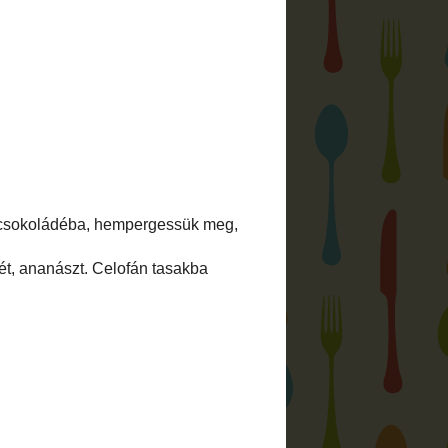
ft.
 is megtalálsz:
friss bejegyzései:
zői jogokról, adatvédelemről:
ó fotók és írások a
saját szellemi
az ettől eltérő esetekben természetesen
megjelöléssel).
ható összes fotót és írást bármilyen
álni forrás megjelölése nélkül,
a szerző