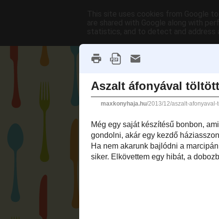
This site uses cookies from Google to 
are shared with Google along with per
statistics, and to detect and address 
Home
Max Gastro lelőhelyek
A TanuljMegSutni.hu oldal videó receptje
2013. december 2., hétfő
Aszalt áfonyával töltött
a saját csokidat
Még egy saját készítésű bonbon, ami kön
egyszerűen. Nem kell bonyolult dolgokra 