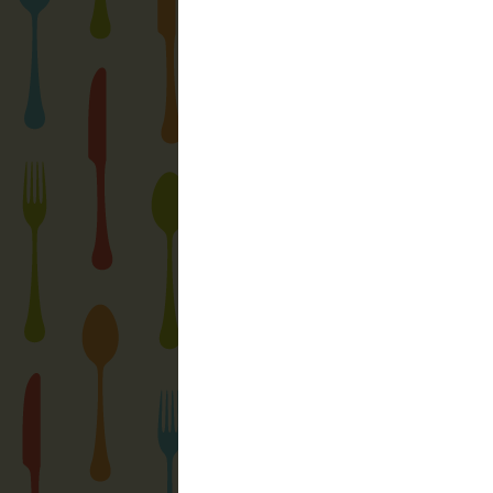
Feliratkozás:
LinkWithin