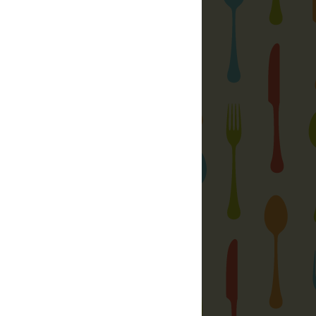
Rakott sonkás-joghurtos galuska
Bence kedvence, azaz a tejfeles
pogácsa
Főzött vanília fagylalt otthon
szerek, só különlegességek, ízesítők