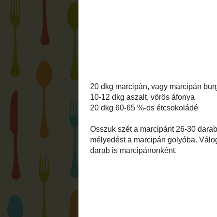
készíteni.
Ha nem akarunk bajlódni a marcipán for
kis gombócokból áll, így garantált a sike
összeütődtek, így egy kicsit megkopott a
20 dkg marcipán, vagy marcipán burgony
10-12 dkg aszalt, vörös áfonya
20 dkg 60-65 %-os étcsokoládé