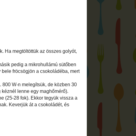
n kenyeret sütni? TanuljMegSutni.hu
j meg (kenyeret) sütni
 a blogban