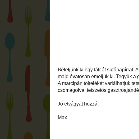
Csokoládé olvasztása: két házi módszert 
csokoládé, a másik pedig a mikrohullámú s
hogy nagyon kis energián melegítsük a vi
pillanatok alatt tönkre tudja tenni.
Olvasszuk meg most mikrohullámú sütőb
tálkába. 800 W-n melegítsük, de közben 
folytatjuk, míg meg nem olvad (50-52 fo
keverjük hozzá a maradék 30% csokoládét
(25-28 fok). Ekkor tegyük vissza a mikroh
fok). Ezt hívják beoltásos temperálásnak