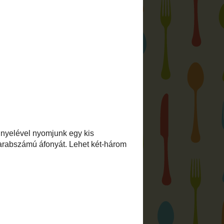
r:
és válaszd ki, melyik receptet szeretnéd