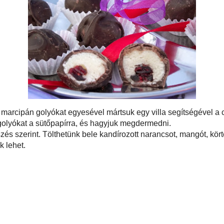
javaslok. Az egyik a gőz felett megolvasztott
ütőben való olvasztás. A gőz felettinél arra kell ügyelni,
zet, nehogy bele fröcsögjön a csokoládéba, mert
Szarvas-Fish K
en. A csokoládénk 70%-t tegyük egy üveg/műanyag
30 másodpercenként vegyük i és keverjük át. Addig
k, ha esetleg kéznél lenne egy maghőmérő). Ekkor
Okos telefonon
, és addig keverjük, míg teljesen fel nem olvad benne
ullámú sütőbe, és melegítsük fel újra folyékonyra (40-42
. Keverjük át a csokoládét, és kezdhetjük a mártogatást.
Gasztroblogok 
Pár szó a szer
Az itt találhat
termékeim
, (
ellátom forrás
A blogon talál
módon felhaszn