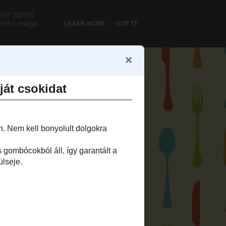
user-agent
erate usage
LEARN MORE
GOT IT
önyvem
Letöltések
eceptjei 26-50:
rmékek: