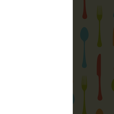
 só, a részletekért katt a képre
ég:
 tölcsér: tápértékek, infók
(magyar nyelvű)
gindex) számítása