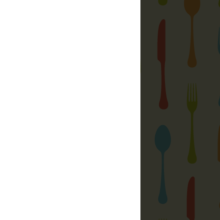
délye, írásos beleegyezése nélkül
rtése jogi következményeket von maga
otóim és egyéb írásaim
kizárólag az
gyezésem
után közölhetőek más
y nyomtatásban. Ez alól kivételt
 a gyűjtőportálok, ahol nem közlik az
sak annak első pár sorát, folytatásért
ra kattint az olvasó.
eltetője a jogtulajdonos: MAX Gastro
 találsz:
gyi
zása
nél nekem:
ac)gmail(pont)com
kac)gmail(pont)com