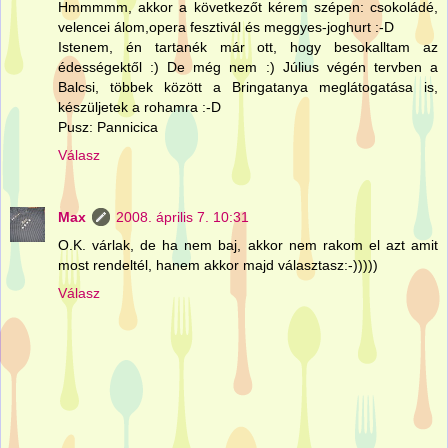
Hmmmmm, akkor a következőt kérem szépen: csokoládé,
velencei álom,opera fesztivál és meggyes-joghurt :-D
Istenem, én tartanék már ott, hogy besokalltam az
édességektől :) De még nem :) Július végén tervben a
Balcsi, többek között a Bringatanya meglátogatása is,
készüljetek a rohamra :-D
Pusz: Pannicica
Válasz
Max
2008. április 7. 10:31
O.K. várlak, de ha nem baj, akkor nem rakom el azt amit
most rendeltél, hanem akkor majd választasz:-)))))
Válasz