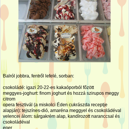
Balról jobbra, fentről lefelé, sorban:
csokoládé: igazi 20-22-es kakaóporból főzött
meggyes-joghurt: finom joghurt és hozzá szirupos meggy
citrom
opera fesztivál (a miskolci Éden cukrászda receptje
alapján): tejszínes-dió, amaréna meggyel és csokoládéval
velencei álom: sárgakrém alap, kandírozott naranccsal és
csokoládéval
eper