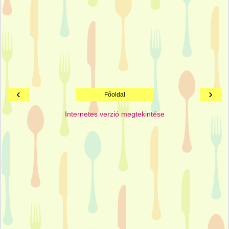
‹
›
Főoldal
Internetes verzió megtekintése