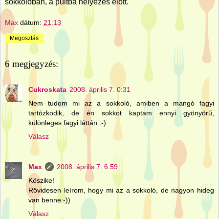
sokkolóban, a pultba helyezés előtt.
Max
dátum:
21:13
Megosztás
6 megjegyzés:
Cukroskata
2008. április 7. 0:31
Nem tudom mi az a sokkoló, amiben a mangó fagyi
tartózkodik, de én sokkot kaptam ennyi gyönyörű,
különleges fagyi láttán :-)
Válasz
Max
2008. április 7. 6:59
Köszike!
Rövidesen leírom, hogy mi az a sokkoló, de nagyon hideg
van benne:-))
Válasz