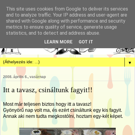
This site uses cookies from Google to deliver its services
and to analyze traffic. Your IP address and user-agent are
shared with Google along with performance and security
metrics to ensure quality of service, generate usage
statistics, and to detect and address abuse.
LEARN MORE
GOT IT
▼
2008. április 6., vasárnap
Itt a tavasz, csináltunk fagyit!!
Most már teljesen biztos hogy itt a tavasz!
Gyönyörű nap volt ma, és ezért csináltunk egy kis fagyit.
Annak aki nem tudta megkostólni, hoztam egy-két képet.