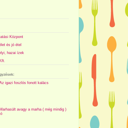
atási Központ
let és jó étel
yi, hazai ízek
ft.
gyzések:
Az igazi foszlós fonott kalács
Marhasült avagy a marha ( még mindig )
jó