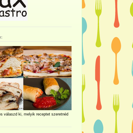
r:
és válaszd ki, melyik receptet szeretnéd