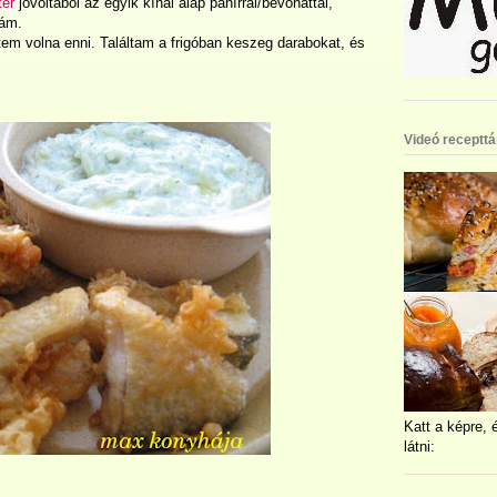
er
jóvoltából az egyik kínai alap panírral/bevonattal,
nám.
em volna enni. Találtam a frigóban keszeg darabokat, és
Videó recepttá
Katt a képre, 
látni: