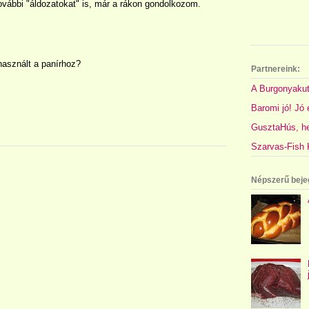
ovábbi "áldozatokat" is, már a rákon gondolkozom.
asznált a panírhoz?
Partnereink:
A Burgonyakut
Baromi jó! Jó é
GusztaHús, hel
Szarvas-Fish K
Népszerű beje