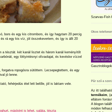
Szarvas-Fish K
Okos telefonon
só, bors és egy kis citrombors, és így hagytam 20 percig
 rá egy kis víz, jól összekevertem, és így is állt 20
 a tésztát. két kanál lisztet és három kanál keményítőt
rbónát, egy löttyintésnyi olívaolajat, és kevéske vízzel
Gasztroblogok 
an, forgatva ropogósra sütöttem. Lecsepegtettem, és egy
val jó lenne.
Pár szó a szer
tató, fehérjedús étel lett belőle, jól is laktam vele.
Az itt találhat
termékeim
, (
ellátom forrás
A blogon talál
módon felhaszn
oghurt
,
másként is lehet
,
saláta
,
tészta