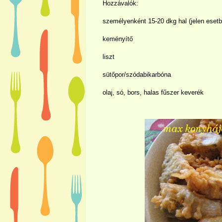
Hozzávalók:
személyenként 15-20 dkg hal (jelen esetb
keményítő
liszt
sütőpor/szódabikarbóna
olaj, só, bors, halas fűszer keverék