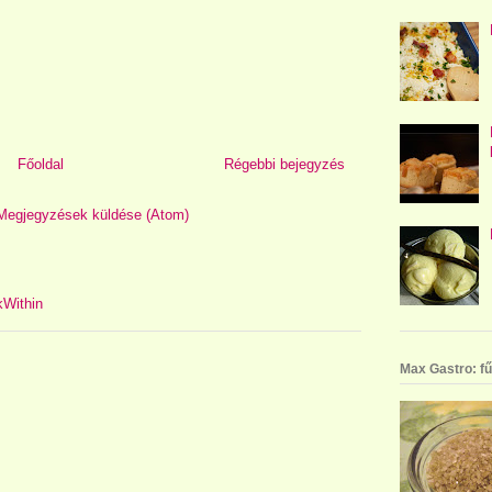
Főoldal
Régebbi bejegyzés
Megjegyzések küldése (Atom)
Max Gastro: fű