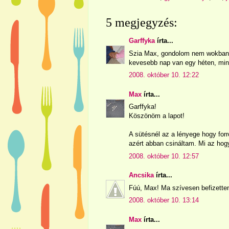
5 megjegyzés:
Garffyka
írta...
Szia Max, gondolom nem wokban 
kevesebb nap van egy héten, mint
2008. október 10. 12:22
Max
írta...
Garffyka!
Köszönöm a lapot!
A sütésnél az a lényege hogy for
azért abban csináltam. Mi az hog
2008. október 10. 12:57
Ancsika
írta...
Fúú, Max! Ma szívesen befizettem
2008. október 10. 13:14
Max
írta...