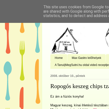
This site uses cookies from Google to 
are shared with Google along with per
statistics, and to detect and address 
Home
Max Gastro lelőhelyek
A TanuljMegSutni.hu oldal videó receptje
2008. október 10., péntek
Ropogós keszeg chips tz
Ez ám a fúziós konyha!
Magyar keszeg, kínai ihletésű tésztában 