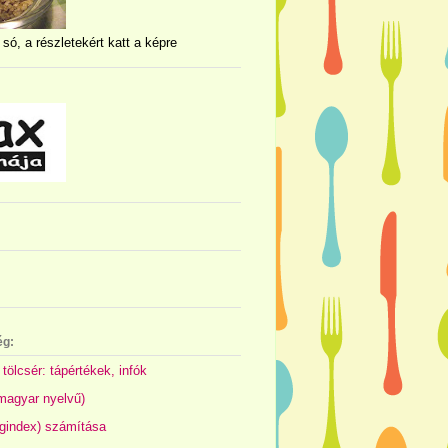
 só, a részletekért katt a képre
ég:
 tölcsér: tápértékek, infók
(magyar nyelvű)
gindex) számítása