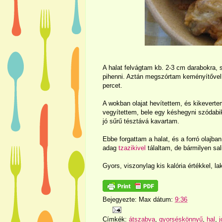
A halat felvágtam kb. 2-3 cm darabokra, 
pihenni. Aztán megszórtam keményítővel és
percet.
A wokban olajat hevítettem, és kikevertem
vegyítettem, bele egy késhegyni szódabika
jó sűrű tésztává kavartam.
Ebbe forgattam a halat, és a forró olajb
adag
tzazikivel
tálaltam, de bármilyen sali
Gyors, viszonylag kis kalória értékkel, lak
Bejegyezte:
Max
dátum:
9:36
Címkék:
átszabva
,
gyorséskönnyű
,
hal
,
j