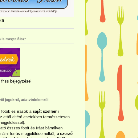
ft.
 is megtalálsz:
friss bejegyzései:
zői jogokról, adatvédelemről:
ó fotók és írások a
saját szellemi
az ettől eltérő esetekben természetesen
megjelöléssel).
ható összes fotót és írást bármilyen
álni forrás megjelölése nélkül,
a szerző