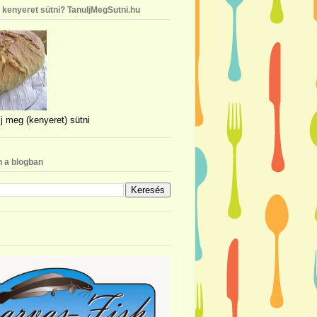
n kenyeret sütni? TanuljMegSutni.hu
j meg (kenyeret) sütni
 a blogban