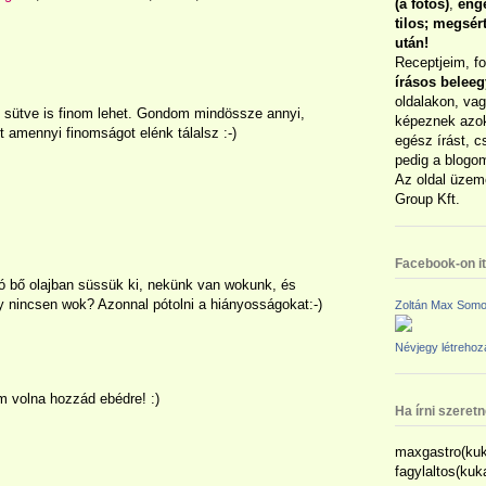
(a fotós)
,
enge
tilos; megsé
után!
Receptjeim, f
írásos belee
oldalakon, vag
sütve is finom lehet. Gondom mindössze annyi,
képeznek azok
 amennyi finomságot elénk tálalsz :-)
egész írást, c
pedig a blogom
Az oldal üzem
Group Kft.
Facebook-on itt
ró bő olajban süssük ki, nekünk van wokunk, és
y nincsen wok? Azonnal pótolni a hiányosságokat:-)
Zoltán Max Somo
Névjegy létreho
 volna hozzád ebédre! :)
Ha írni szeret
maxgastro(kuk
fagylaltos(ku