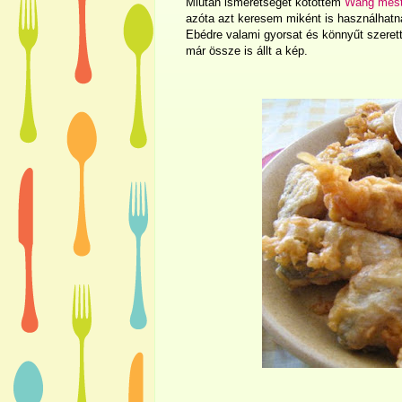
Miután ismeretséget kötöttem
Wang mest
azóta azt keresem miként is használhat
Ebédre valami gyorsat és könnyűt szerett
már össze is állt a kép.