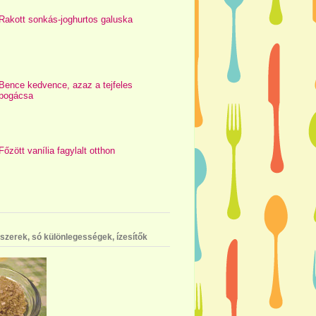
Rakott sonkás-joghurtos galuska
Bence kedvence, azaz a tejfeles
pogácsa
Főzött vanília fagylalt otthon
szerek, só különlegességek, ízesítők