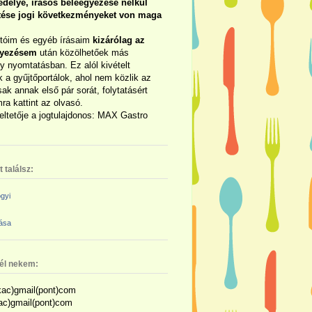
délye, írásos beleegyezése nélkül
rtése jogi következményeket von maga
otóim és egyéb írásaim
kizárólag az
gyezésem
után közölhetőek más
y nyomtatásban. Ez alól kivételt
 a gyűjtőportálok, ahol nem közlik az
sak annak első pár sorát, folytatásért
ra kattint az olvasó.
eltetője a jogtulajdonos: MAX Gastro
 találsz:
gyi
zása
nél nekem:
ac)gmail(pont)com
kac)gmail(pont)com