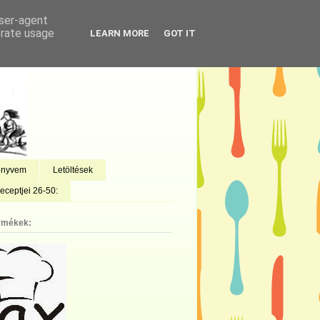
user-agent
erate usage
LEARN MORE
GOT IT
önyvem
Letöltések
eceptjei 26-50:
rmékek: