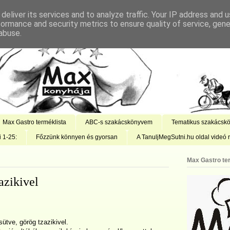
deliver its services and to analyze traffic. Your IP address and 
formance and security metrics to ensure quality of service, gen
abuse.
Max Gastro terméklista
ABC-s szakácskönyvem
Tematikus szakácsk
i 1-25:
Főzzünk könnyen és gyorsan
A TanuljMegSutni.hu oldal videó r
Max Gastro te
azikivel
sütve, görög tzazikivel.