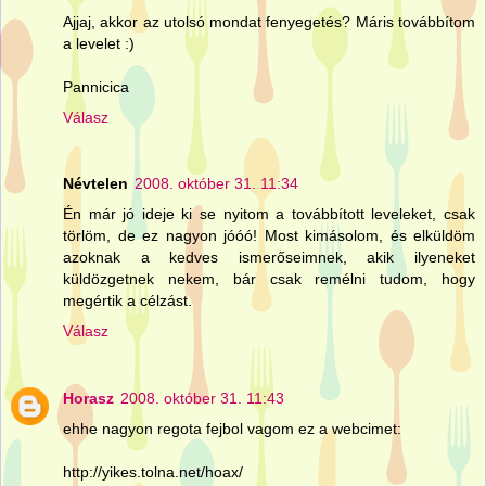
Ajjaj, akkor az utolsó mondat fenyegetés? Máris továbbítom
a levelet :)
Pannicica
Válasz
Névtelen
2008. október 31. 11:34
Én már jó ideje ki se nyitom a továbbított leveleket, csak
törlöm, de ez nagyon jóóó! Most kimásolom, és elküldöm
azoknak a kedves ismerőseimnek, akik ilyeneket
küldözgetnek nekem, bár csak remélni tudom, hogy
megértik a célzást.
Válasz
Horasz
2008. október 31. 11:43
ehhe nagyon regota fejbol vagom ez a webcimet:
http://yikes.tolna.net/hoax/