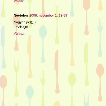
Válasz
Névtelen
2008. november 1. 19:59
Nagyon jó:)))))
üdv:Hajni
Válasz