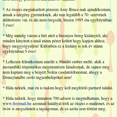
* Az összes megtakarított pénzem Amy Bruce-nak ajándékoztam,
annak a szegény gyermeknek, aki már legalább a 70. szervének
átültetésére vár, és aki nem öregszik, hiszen 1995 óta egyfolytában
7 éves!
* Még mindig várom a hírt attól a bizonyos beteg kislánytól, aki
minden kinyitott e-mail utánn pénzt kellett hogy kapjon ahhoz,
hogy meggyógyuljon! Különben ez a kislány is sok év utánn
egyfolytában 5 éves!
* Lelkesen feliratkoztam amellé a 30milló ember mellé, akik a
mozambiki törpemókus megmentésén fáradoznak, de sajnos még
nem kaptam meg a beigért Nokia csodatelefonomat, ahogy a
Disneylandbe szóló ingyenbelépöket sem!
* Hála nektek, már én is tudom hogy kell megfelelö partnert találni.
* Hála nektek, hogy immáron 700-adszor is megtudhattam, hogy a
www.freemail.hu
azonnali hatállyal törli az összes e-mailemet, és az
iwiw is megszünteti a tagságomat, de ez azóta sem történt meg.