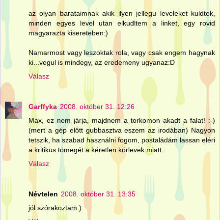
az olyan barataimnak akik ilyen jellegu leveleket kuldtek,
minden egyes level utan elkudltem a linket, egy rovid
magyarazta kisereteben:)
Namarmost vagy leszoktak rola, vagy csak engem hagynak
ki...vegul is mindegy, az eredemeny ugyanaz:D
Válasz
Garffyka
2008. október 31. 12:26
Max, ez nem járja, majdnem a torkomon akadt a falat! :-)
(mert a gép előtt gubbasztva eszem az irodában) Nagyon
tetszik, ha szabad használni fogom, postaládám lassan eléri
a kritikus tömegét a kéretlen körlevek miatt.
Válasz
Névtelen
2008. október 31. 13:35
jól szórakoztam:)