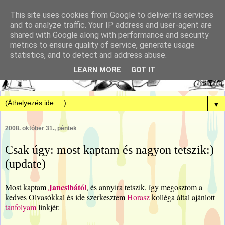
This site uses cookies from Google to deliver its services
and to analyze traffic. Your IP address and user-agent are
shared with Google along with performance and security
metrics to ensure quality of service, generate usage
statistics, and to detect and address abuse.
LEARN MORE
GOT IT
▼
2008. október 31., péntek
Csak úgy: most kaptam és nagyon tetszik:)
(update)
Jancsibától
Most kaptam
, és annyira tetszik, így megosztom a
kedves Olvasókkal és ide szerkesztem
Horasz
kolléga által ajánlott
tanfolyam
linkjét: