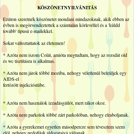
KÖSZÖNETNYILVÁNITÁS
Ezúton szeretnék köszönetet mondani mindazoknak, akik ebben az
évben is megörvendeztettek a számtalan körlevéllel és a 'küldd
tovább' típusú e-mailekkel.
Sokat változtattatok az életemen!
* Azóta nem iszom Colát, amióta megtudtam, hogy az rozsdát old
és wc tisztításra is alkalmas.
* Azóta nem járok többé moziba, nehogy véletlenül beleüljek egy
AIDS-el
fertözött injekcióstübe.
* Azóta nem használok izzadásgátlót, mert rákot okoz.
* Azóta nem parkolok többé zárt parkolóban, nehogy elraboljanak.
* Azóta a gyerekemet egyetlen másodpercre sem tévesztem szem
elöl, nehogy pedofilok áldozataivá váljanak.