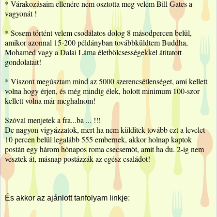
* Várakozásaim ellenére nem osztotta meg velem Bill Gates a
vagyonát !
* Sosem történt velem csodálatos dolog 8 másodpercen belül,
amikor azonnal 15-200 példányban továbbküldtem Buddha,
Mohamed vagy a Dalai Láma életbölcsességekkel átitatott
gondolatait!
* Viszont megúsztam mind az 5000 szerencsétlenséget, ami kellett
volna hogy érjen, és még mindíg élek, holott minimum 100-szor
kellett volna már meghalnom!
Szóval menjetek a fra...ba ... !!!
De nagyon vigyázzatok, mert ha nem külditek tovább ezt a levelet
10 percen belül legalább 555 embernek, akkor holnap kaptok
postán egy három hónapos roma csecsemöt, amit ha du. 2-ig nem
vesztek át, másnap postázzák az egész családot!
És akkor az ajánlott tanfolyam linkje: