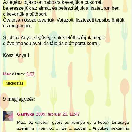
Az egész tojásokat habosra keverjük a cukorral,
belereszeljük az almát, és beleszitáljuk a lisztet, amiben
elkevertük a sütőport.
Óvatosan összekeverjük. Vajazott, lisztezett tepsibe öntjük
és megsütjük.
S jött az Anyai segítség: sütés előtt szórjuk meg a
dióval/mandulával, és tálalás előtt porcukorral.
Köszi Anya!!
Max
dátum:
9:57
Megosztás
9 megjegyzés:
Garffyka
2009. február 25. 11:47
Max, ez valóban gyors és könnyű és a képek tanúsága
szerint is finom. öö ... izé ... szóval ... Anyukád nekünk is