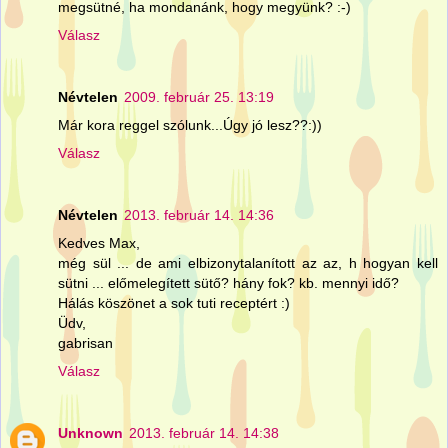
megsütné, ha mondanánk, hogy megyünk? :-)
Válasz
Névtelen
2009. február 25. 13:19
Már kora reggel szólunk...Úgy jó lesz??:))
Válasz
Névtelen
2013. február 14. 14:36
Kedves Max,
még sül ... de ami elbizonytalanított az az, h hogyan kell
sütni ... előmelegített sütő? hány fok? kb. mennyi idő?
Hálás köszönet a sok tuti receptért :)
Üdv,
gabrisan
Válasz
Unknown
2013. február 14. 14:38