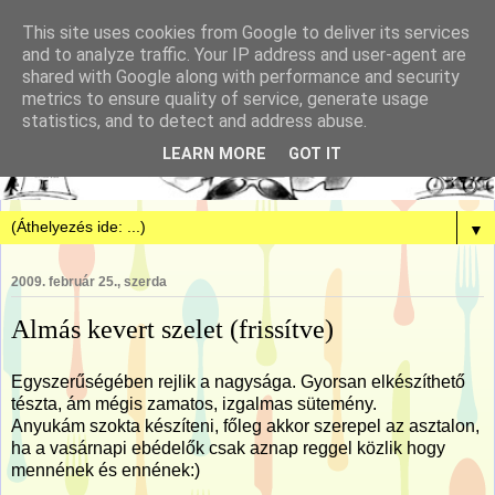
This site uses cookies from Google to deliver its services
and to analyze traffic. Your IP address and user-agent are
shared with Google along with performance and security
metrics to ensure quality of service, generate usage
statistics, and to detect and address abuse.
LEARN MORE
GOT IT
▼
2009. február 25., szerda
Almás kevert szelet (frissítve)
Egyszerűségében rejlik a nagysága. Gyorsan elkészíthető
tészta, ám mégis zamatos, izgalmas sütemény.
Anyukám szokta készíteni, főleg akkor szerepel az asztalon,
ha a vasárnapi ebédelők csak aznap reggel közlik hogy
mennének és ennének:)