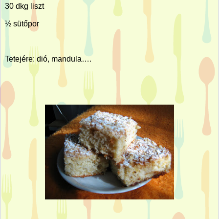
30 dkg liszt
½ sütőpor
Tetejére: dió, mandula….