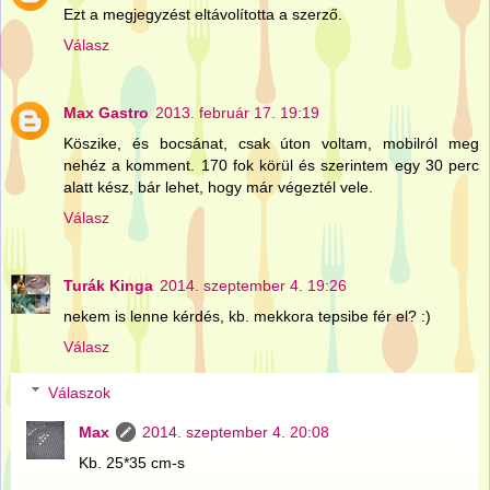
Ezt a megjegyzést eltávolította a szerző.
Válasz
Max Gastro
2013. február 17. 19:19
Köszike, és bocsánat, csak úton voltam, mobilról meg
nehéz a komment. 170 fok körül és szerintem egy 30 perc
alatt kész, bár lehet, hogy már végeztél vele.
Válasz
Turák Kinga
2014. szeptember 4. 19:26
nekem is lenne kérdés, kb. mekkora tepsibe fér el? :)
Válasz
Válaszok
Max
2014. szeptember 4. 20:08
Kb. 25*35 cm-s