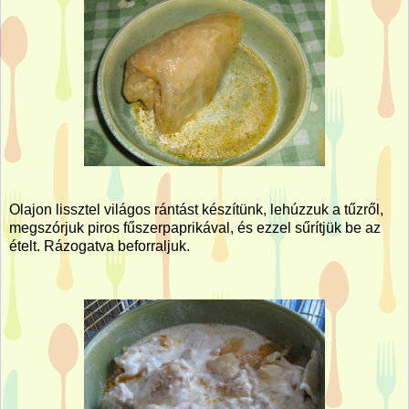
Olajon lissztel világos rántást készítünk, lehúzzuk a tűzről,
megszórjuk piros fűszerpaprikával, és ezzel sűrítjük be az
ételt. Rázogatva beforraljuk.