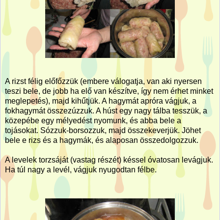
A rizst félig előfőzzük (embere válogatja, van aki nyersen
teszi bele, de jobb ha elő van készítve, így nem érhet minket
meglepetés), majd kihűtjük. A hagymát apróra vágjuk, a
fokhagymát összezúzzuk. A húst egy nagy tálba tesszük, a
közepébe egy mélyedést nyomunk, és abba bele a
tojásokat. Sózzuk-borsozzuk, majd összekeverjük. Jöhet
bele e rizs és a hagymák, és alaposan összedolgozzuk.
A levelek torzsáját (vastag részét) késsel óvatosan levágjuk.
Ha túl nagy a levél, vágjuk nyugodtan félbe.