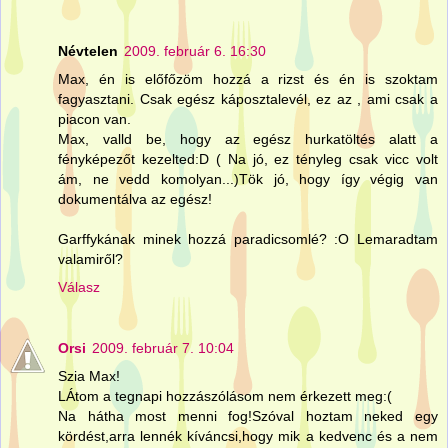
Névtelen
2009. február 6. 16:30
Max, én is előfőzöm hozzá a rizst és én is szoktam
fagyasztani. Csak egész káposztalevél, ez az , ami csak a
piacon van.
Max, valld be, hogy az egész hurkatöltés alatt a
fényképezőt kezelted:D ( Na jó, ez tényleg csak vicc volt
ám, ne vedd komolyan...)Tök jó, hogy így végig van
dokumentálva az egész!
Garffykának minek hozzá paradicsomlé? :O Lemaradtam
valamiről?
Válasz
Orsi
2009. február 7. 10:04
Szia Max!
LÁtom a tegnapi hozzászólásom nem érkezett meg:(
Na hátha most menni fog!Szóval hoztam neked egy
kördést,arra lennék kíváncsi,hogy mik a kedvenc és a nem