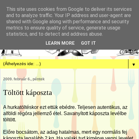
This site uses cookies from Google to deliver its services
and to analyze traffic. Your IP address and user-agent are
shared with Google along with performance and security
metrics to ensure quality of service, generate usage
statistics, and to detect and address abuse.
LEARN MORE
GOT IT
▼
2009. február 6., péntek
Töltött káposzta
A hurkatöltéskor ezt ettük ebédre. Teljesen autentikus, az
alföldi régóra jellemző étel. Savanyított káposzta levélbe
töltött.
Előre bocsátom, az adag hatalmas, mert egy normális fej
káposzta legalább 2 kg. Ha valaki tud kimérve venni levelet,