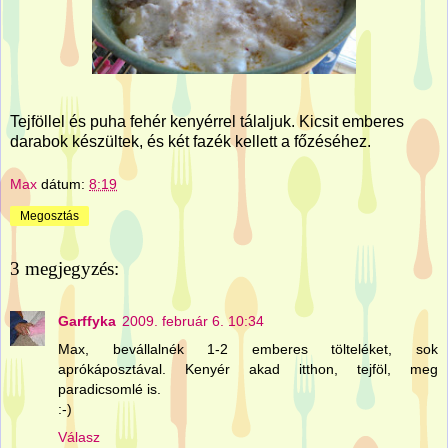
Tejföllel és puha fehér kenyérrel tálaljuk. Kicsit emberes
darabok készültek, és két fazék kellett a főzéséhez.
Max
dátum:
8:19
Megosztás
3 megjegyzés:
Garffyka
2009. február 6. 10:34
Max, bevállalnék 1-2 emberes tölteléket, sok
aprókáposztával. Kenyér akad itthon, tejföl, meg
paradicsomlé is.
:-)
Válasz