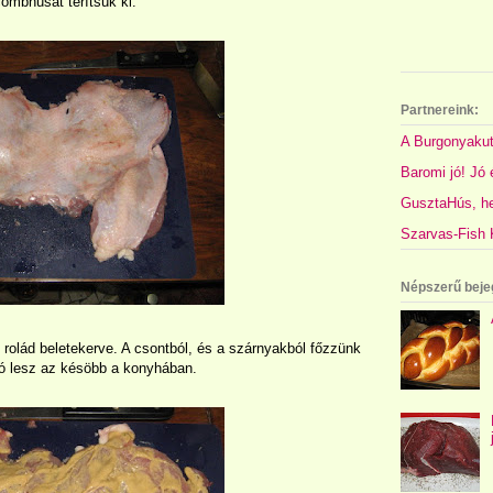
ombhúsát terítsük ki.
Partnereink:
A Burgonyakut
Baromi jó! Jó é
GusztaHús, hel
Szarvas-Fish K
Népszerű beje
rolád beletekerve. A csontból, és a szárnyakból főzzünk
 jó lesz az késöbb a konyhában.