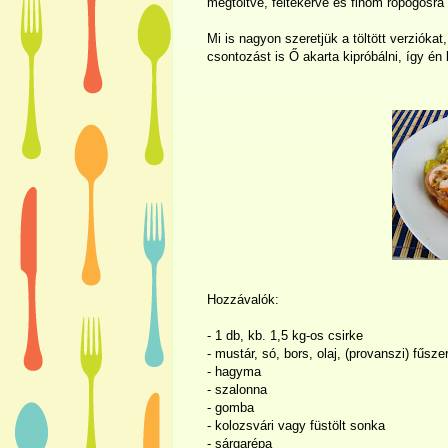
megtöltve, feltekerve és finom ropogósra
Mi is nagyon szeretjük a töltött verziókat
csontozást is Ő akarta kipróbálni, így én 
Hozzávalók:
- 1 db, kb. 1,5 kg-os csirke
- mustár, só, bors, olaj, (provanszi) fűsz
- hagyma
- szalonna
- gomba
- kolozsvári vagy füstölt sonka
- sárgarépa