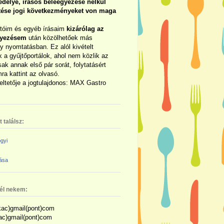
délye, írásos beleegyezése nélkül
rtése jogi következményeket von maga
otóim és egyéb írásaim
kizárólag az
gyezésem
után közölhetőek más
y nyomtatásban. Ez alól kivételt
 a gyűjtőportálok, ahol nem közlik az
sak annak első pár sorát, folytatásért
ra kattint az olvasó.
eltetője a jogtulajdonos: MAX Gastro
 találsz:
gyi
zása
nél nekem:
ac)gmail(pont)com
kac)gmail(pont)com