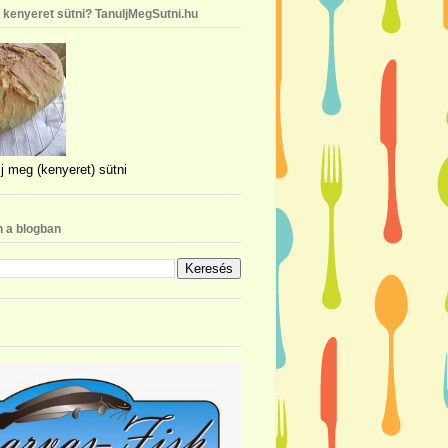
n kenyeret sütni? TanuljMegSutni.hu
j meg (kenyeret) sütni
 a blogban