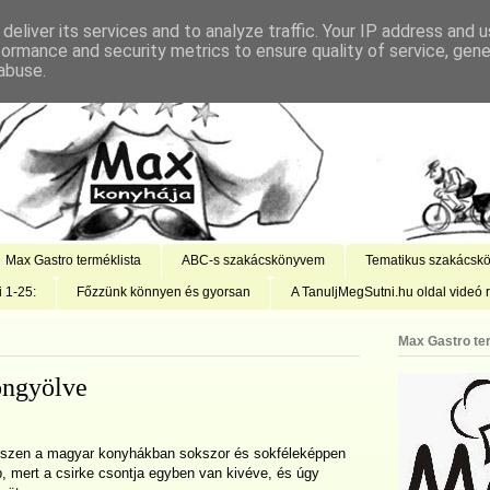
deliver its services and to analyze traffic. Your IP address and 
formance and security metrics to ensure quality of service, gen
abuse.
Max Gastro terméklista
ABC-s szakácskönyvem
Tematikus szakácsk
i 1-25:
Főzzünk könnyen és gyorsan
A TanuljMegSutni.hu oldal videó r
Max Gastro te
öngyölve
 hiszen a magyar konyhákban sokszor és sokféleképpen
b, mert a csirke csontja egyben van kivéve, és úgy