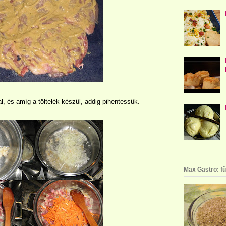
, és amíg a töltelék készül, addig pihentessük.
Max Gastro: fű