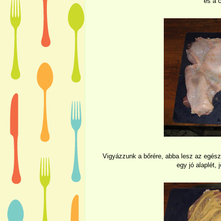
és a c
Vigyázzunk a bőrére, abba lesz az egész 
egy jó alaplét,