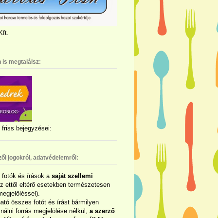
ft.
 is megtalálsz:
friss bejegyzései:
zői jogokról, adatvédelemről:
ó fotók és írások a
saját szellemi
az ettől eltérő esetekben természetesen
megjelöléssel).
ható összes fotót és írást bármilyen
álni forrás megjelölése nélkül,
a szerző