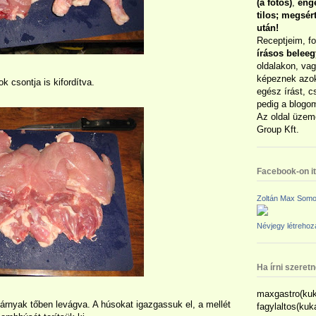
(a fotós)
,
enge
tilos; megsé
után!
Receptjeim, f
írásos belee
oldalakon, vag
képeznek azok
k csontja is kifordítva.
egész írást, c
pedig a blogom
Az oldal üzem
Group Kft.
Facebook-on itt
Zoltán Max Somo
Névjegy létreho
Ha írni szeret
maxgastro(kuk
árnyak tőben levágva. A húsokat igazgassuk el, a mellét
fagylaltos(ku