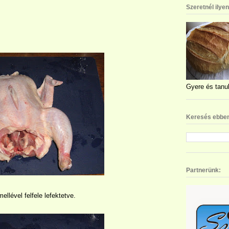
Szeretnél ilye
Gyere és tanul
Keresés ebben
Partnerünk:
mellével felfele lefektetve.