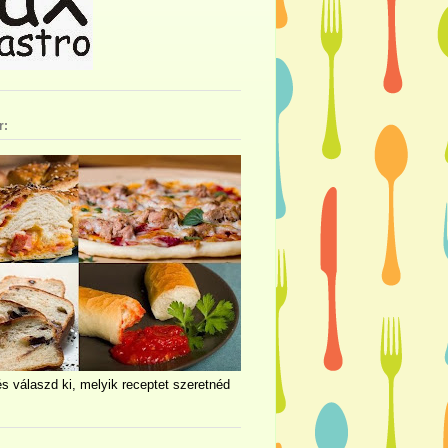
r:
és válaszd ki, melyik receptet szeretnéd