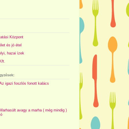
atási Központ
let és jó étel
yi, hazai ízek
ft.
gyzések:
Az igazi foszlós fonott kalács
Marhasült avagy a marha ( még mindig )
jó