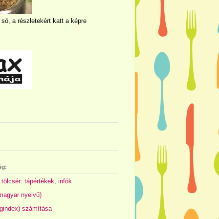
 só, a részletekért katt a képre
ég:
 tölcsér: tápértékek, infók
(magyar nyelvű)
gindex) számítása