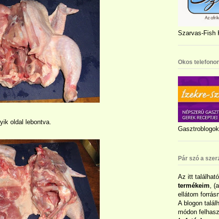
Szarvas-Fish K
Okos telefonon
yik oldal lebontva.
Gasztroblogok 
Pár szó a szer
Az itt találhat
termékeim
, (
ellátom forrás
A blogon talál
módon felhaszn