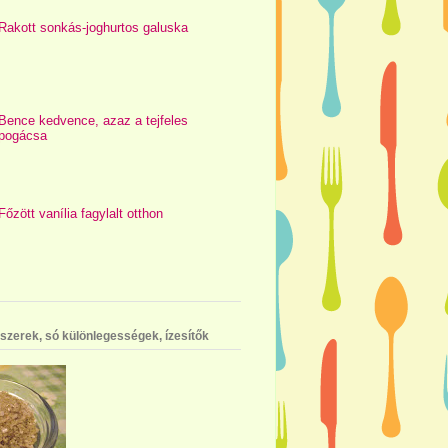
Rakott sonkás-joghurtos galuska
Bence kedvence, azaz a tejfeles
pogácsa
Főzött vanília fagylalt otthon
szerek, só különlegességek, ízesítők