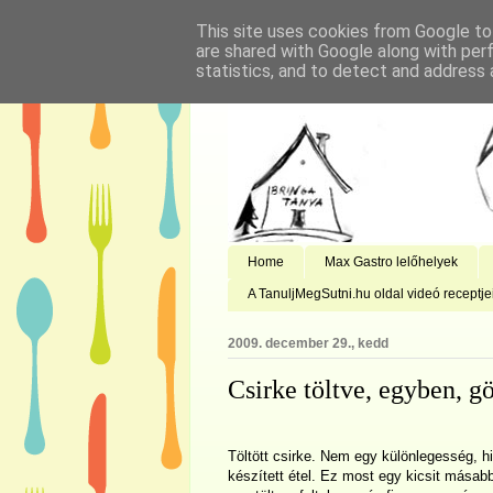
This site uses cookies from Google to 
are shared with Google along with per
statistics, and to detect and address 
Home
Max Gastro lelőhelyek
A TanuljMegSutni.hu oldal videó receptje
2009. december 29., kedd
Csirke töltve, egyben, g
Töltött csirke. Nem egy különlegesség,
készített étel. Ez most egy kicsit másab