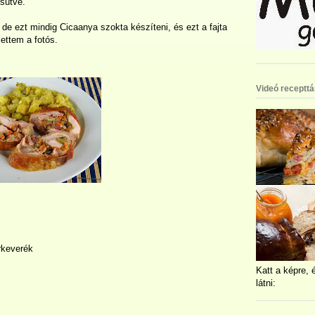
 sütve.
, de ezt mindig Cicaanya szokta készíteni, és ezt a fajta
lettem a fotós.
Videó recepttá
erkeverék
Katt a képre, 
látni: