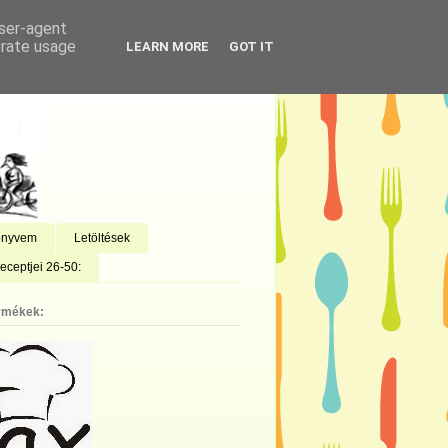
user-agent
erate usage
LEARN MORE
GOT IT
önyvem
Letöltések
eceptjei 26-50:
rmékek: