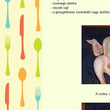
- csemege uborka
- reszelt sajt
- a gönygöléshez sonkaháló vagy alufólia
A csirke, 