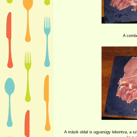
A combo
A másik oldal is ugyanúgy lebontva, a sz