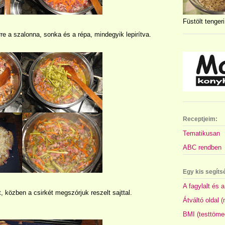
Füstölt tengeri
e a szalonna, sonka és a répa, mindegyik lepirítva.
Receptjeim:
Tematikusan
ABC rendben
Egy kis segíts
A fagylalt és a
 közben a csirkét megszórjuk reszelt sajttal.
Átváltó oldal 
BMI (testtöme