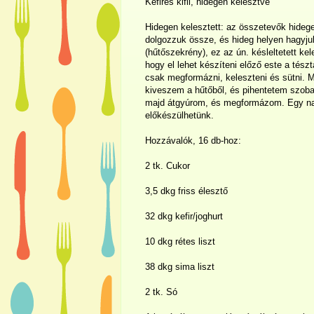
Kefires kifli, hidegen kelesztve
Hidegen kelesztett: az összetevők hideg
dolgozzuk össze, és hideg helyen hagyjuk
(hűtőszekrény), ez az ún. késleltetett ke
hogy el lehet készíteni előző este a tészt
csak megformázni, keleszteni és sütni. Mi
kiveszem a hűtőből, és pihentetem szob
majd átgyúrom, és megformázom. Egy napo
előkészülhetünk.
Hozzávalók, 16 db-hoz:
2 tk. Cukor
3,5 dkg friss élesztő
32 dkg kefir/joghurt
10 dkg rétes liszt
38 dkg sima liszt
2 tk. Só