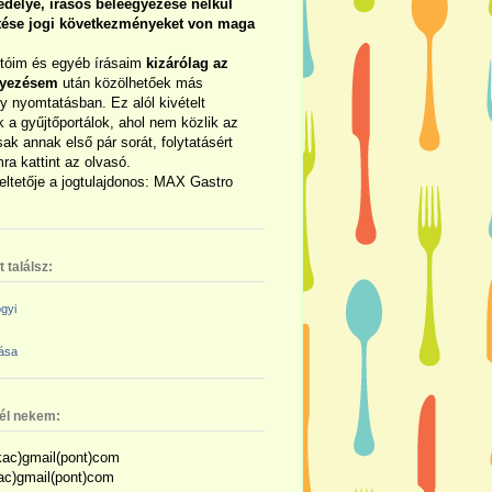
délye, írásos beleegyezése nélkül
rtése jogi következményeket von maga
otóim és egyéb írásaim
kizárólag az
gyezésem
után közölhetőek más
y nyomtatásban. Ez alól kivételt
 a gyűjtőportálok, ahol nem közlik az
sak annak első pár sorát, folytatásért
ra kattint az olvasó.
eltetője a jogtulajdonos: MAX Gastro
 találsz:
gyi
zása
nél nekem:
ac)gmail(pont)com
kac)gmail(pont)com