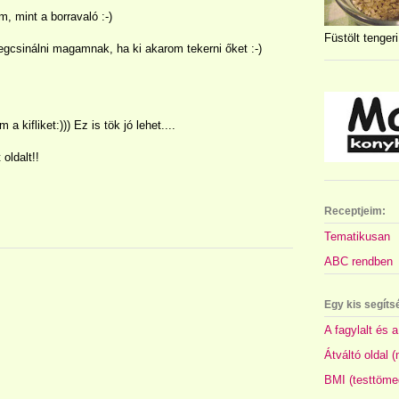
, mint a borravaló :-)
Füstölt tengeri
egcsinálni magamnak, ha ki akarom tekerni őket :-)
 kifliket:))) Ez is tök jó lehet....
oldalt!!
Receptjeim:
Tematikusan
ABC rendben
Egy kis segíts
A fagylalt és a
Átváltó oldal 
BMI (testtöme