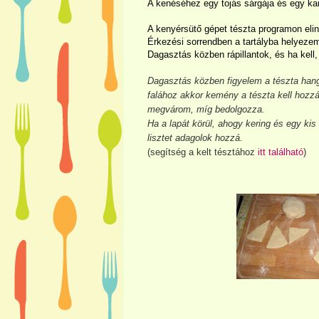
A kenéséhez egy tojás sárgája és egy kan
A kenyérsütő gépet tészta programon elind
Érkezési sorrendben a tartályba helyezem,
Dagasztás közben rápillantok, és ha kell, 
Dagasztás közben figyelem a tészta hang
falához akkor kemény a tészta kell hozzá
megvárom, míg bedolgozza.
Ha a lapát körül, ahogy kering és egy kis
lisztet adagolok hozzá.
(segítség a kelt tésztához
itt található
)