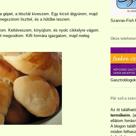
a gépet, a tésztát kiveszem. Egy kicsit átgyúrom, majd
s megszórom liszttel, és a hűtőbe teszem.
Szarvas-Fish K
rom. Kettéveszem, kinyújtom, és nyolc cikkelyre vágom.
l megsodrom. Kifli formára igazgatom, majd meleg
Okos telefonon
Gasztroblogok 
Pár szó a szer
Az itt találhat
termékeim
, (
ellátom forrás
A blogon talál
módon felhaszn