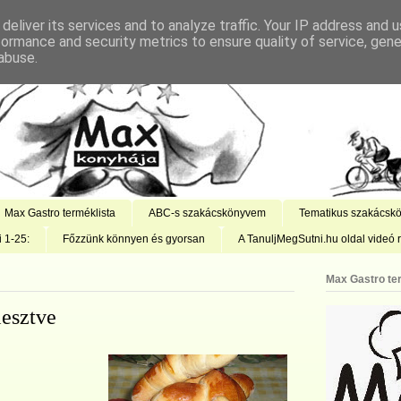
deliver its services and to analyze traffic. Your IP address and 
formance and security metrics to ensure quality of service, gen
abuse.
Max Gastro terméklista
ABC-s szakácskönyvem
Tematikus szakácsk
i 1-25:
Főzzünk könnyen és gyorsan
A TanuljMegSutni.hu oldal videó r
Max Gastro te
lesztve