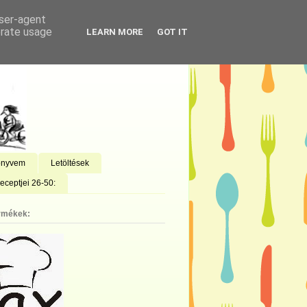
user-agent
erate usage
LEARN MORE
GOT IT
önyvem
Letöltések
eceptjei 26-50:
rmékek: