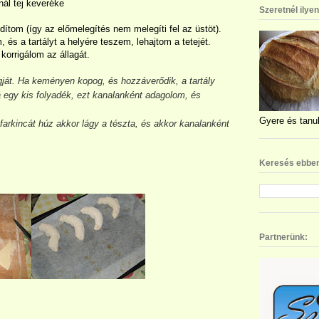
ál tej keveréke
Szeretnél ilye
ítom (így az előmelegítés nem melegíti fel az üstöt).
 és a tartályt a helyére teszem, lehajtom a tetejét.
korrigálom az állagát.
ját. Ha keményen kopog, és hozzáverődik, a tartály
 egy kis folyadék, ezt kanalanként adagolom, és
Gyere és tanul
 farkincát húz akkor lágy a tészta, és akkor kanalanként
Keresés ebben
Partnerünk: