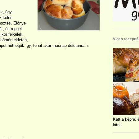
ek, úgy
 kelni
lesztés. Előnye
át, és reggel
kor felkelek,
Videó recepttá
ahőmérsékleten,
t hűthetjük így, tehát akár másnap délutánra is
Katt a képre, 
látni: