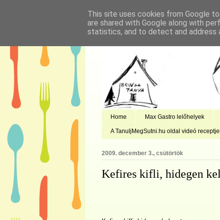
This site uses cookies from Google to 
are shared with Google along with per
statistics, and to detect and address 
Home
Max Gastro lelőhelyek
A TanuljMegSutni.hu oldal videó receptje
2009. december 3., csütörtök
Kefires kifli, hidegen ke