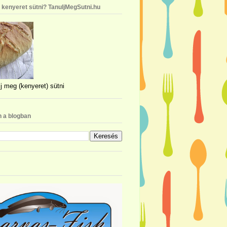
n kenyeret sütni? TanuljMegSutni.hu
j meg (kenyeret) sütni
 a blogban