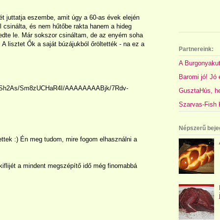
juttatja eszembe, amit úgy a 60-as évek elején
el csinálta, és nem hűtőbe rakta hanem a hideg
edte le. Már sokszor csináltam, de az enyém soha
A lisztet Ők a saját búzájukból őröltették - na ez a
Partnereink:
A Burgonyakut
Baromi jó! Jó é
jkjWSh2As/Sm8zUCHaR4I/AAAAAAAABjk/7Rdv-
GusztaHús, hel
Szarvas-Fish K
Népszerű beje
ttek :) Én meg tudom, mire fogom elhasználni a
iflijét a mindent megszépítő idő még finomabbá