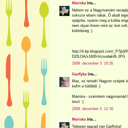
Mariska
írta...
Nekem ez a Nagymamám receptjét 
sokszor ettem náluk, Ő aludt tejj
spájzba, nyáron meg a kútba eng
nem olyan finom mint az övé volt. 
különbség :)
http://4.bp.blogspot.com/_P7
DZfLOA/s1600-h/csodakifli.JPG
2009. december 3. 10:35
Garffyka
írta...
Max, ez remek! Nagyon szépek le
kefírt a hűtőből :)
Mariska - szerintem nagymamád k
teszi :)
2009. december 3. 12:16
Mariska
írta...
Teljesen igazad van Garffyka!