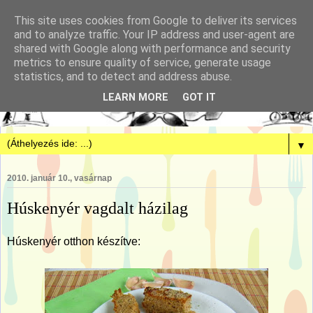
This site uses cookies from Google to deliver its services
and to analyze traffic. Your IP address and user-agent are
shared with Google along with performance and security
metrics to ensure quality of service, generate usage
statistics, and to detect and address abuse.
LEARN MORE
GOT IT
▼
2010. január 10., vasárnap
Húskenyér vagdalt házilag
Húskenyér otthon készítve: