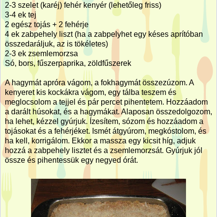
2-3 szelet (karéj) fehér kenyér (lehetőleg friss)
3-4 ek tej
2 egész tojás + 2 fehérje
4 ek zabpehely liszt (ha a zabpelyhet egy késes aprítóban
összedaráljuk, az is tökéletes)
2-3 ek zsemlemorzsa
Só, bors, fűszerpaprika, zöldfűszerek
A hagymát apróra vágom, a fokhagymát összezúzom. A
kenyeret kis kockákra vágom, egy tálba teszem és
meglocsolom a tejjel és pár percet pihentetem. Hozzáadom
a darált húsokat, és a hagymákat. Alaposan összedolgozom,
ha lehet, kézzel gyúrjuk. Ízesítem, sózom és hozzáadom a
tojásokat és a fehérjéket. Ismét átgyúrom, megkóstolom, és
ha kell, korrigálom. Ekkor a massza egy kicsit híg, adjuk
hozzá a zabpehely lisztet és a zsemlemorzsát. Gyúrjuk jól
össze és pihentessük egy negyed órát.