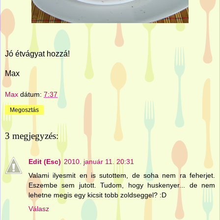
Jó étvágyat hozzá!
Max
Max
dátum:
7:37
Megosztás
3 megjegyzés:
Edit (Esc)
2010. január 11. 20:31
Valami ilyesmit en is sutottem, de soha nem ra feherjet.
Eszembe sem jutott. Tudom, hogy huskenyer... de nem
lehetne megis egy kicsit tobb zoldseggel? :D
Válasz