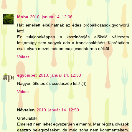
Moha
2010. január 14. 12:06
Hát emellett elbújhatnak az édes próbálkozások,gyönyörű
lett!
Ez tulajdonképpen a kaszinótojás előkelő változata
lett,amúgy sem vagyok oda a franciasalátáért. Kipróbálom
csak olyan mezei módon majd,csodaforma nélkül.
Válasz
egycsipet
2010. január 14. 12:33
Nagyon ötletes és csodaszép lett! :)))
Válasz
Névtelen
2010. január 14. 12:50
Gratulálok!
Emellett nem lehet egyszerűen elmenni. Már régóta olvasok
gasztro bejegyzéseket, de még soha nem kommenteltem.