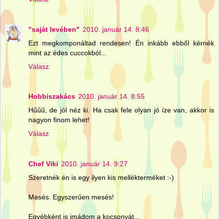
"saját levében"
2010. január 14. 8:46
Ezt megkomponáltad rendesen! Én inkább ebből kérnék
mint az édes cuccokból...
Válasz
Hobbiszakács
2010. január 14. 8:55
Hűűű, de jól néz ki. Ha csak fele olyan jó íze van, akkor is
nagyon finom lehet!
Válasz
Chef Viki
2010. január 14. 9:27
Szeretnék én is egy ilyen kis mellékterméket :-)
Mesés. Egyszerűen mesés!
Egyébként is imádom a kocsonyát...