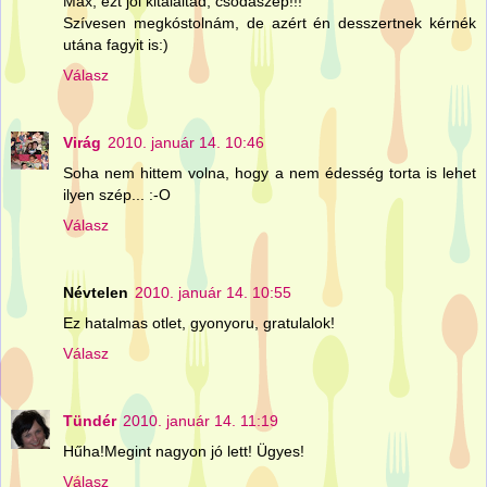
Max, ezt jól kitaláltad, csodaszép!!!
Szívesen megkóstolnám, de azért én desszertnek kérnék
utána fagyit is:)
Válasz
Virág
2010. január 14. 10:46
Soha nem hittem volna, hogy a nem édesség torta is lehet
ilyen szép... :-O
Válasz
Névtelen
2010. január 14. 10:55
Ez hatalmas otlet, gyonyoru, gratulalok!
Válasz
Tündér
2010. január 14. 11:19
Hűha!Megint nagyon jó lett! Ügyes!
Válasz