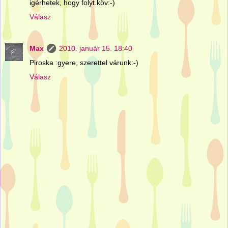
igérhetek, hogy folyt.köv:-)
Válasz
Max
2010. január 15. 18:40
Piroska :gyere, szerettel várunk:-)
Válasz