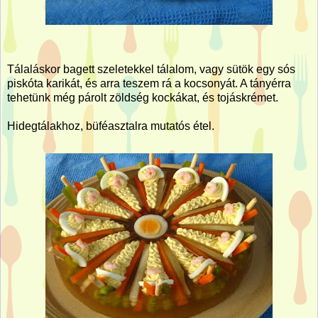
Tálaláskor bagett szeletekkel tálalom, vagy sütök egy sós
piskóta karikát, és arra teszem rá a kocsonyát. A tányérra
tehetünk még párolt zöldség kockákat, és tojáskrémet.
Hidegtálakhoz, büféasztalra mutatós étel.