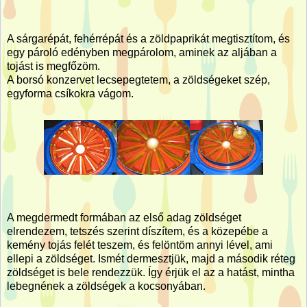
A sárgarépát, fehérrépát és a zöldpaprikát megtisztítom, és
egy pároló edényben megpárolom, aminek az aljában a
tojást is megfőzöm.
A borsó konzervet lecsepegtetem, a zöldségeket szép,
egyforma csíkokra vágom.
A megdermedt formában az első adag zöldséget
elrendezem, tetszés szerint díszítem, és a közepébe a
kemény tojás felét teszem, és felöntöm annyi lével, ami
ellepi a zöldséget. Ismét dermesztjük, majd a második réteg
zöldséget is bele rendezzük. Így érjük el az a hatást, mintha
lebegnének a zöldségek a kocsonyában.