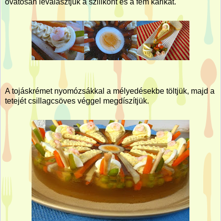
óvatosan leválasztjuk a szilikont és a fém karikát.
A tojáskrémet nyomózsákkal a mélyedésekbe töltjük, majd a
tetejét csillagcsöves véggel megdíszítjük.