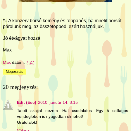
*= A konzerv borsó kemény és roppanós, ha mirelit borsót
párolunk meg, az összetöpped, ezért használjuk.
Jó étvágyat hozzá!
Max
Max
dátum:
7:27
Megosztás
20 megjegyzés:
Edit (Esc)
2010. január 14. 8:15
Tatott szajjal nezem. Hat csodalatos. Egy 5 csillagos
vendegloben is nyugodtan elmehet!
Gratulalok!
Válasz