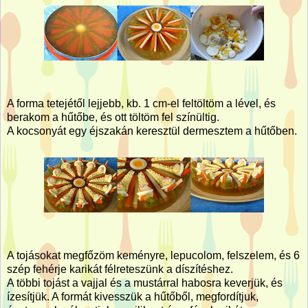
A forma tetejétől lejjebb, kb. 1 cm-el feltöltöm a lével, és
berakom a hűtőbe, és ott töltöm fel színültig.
A kocsonyát egy éjszakán keresztül dermesztem a hűtőben.
A tojásokat megfőzöm keményre, lepucolom, felszelem, és 6
szép fehérje karikát félreteszünk a díszítéshez.
A többi tojást a vajjal és a mustárral habosra keverjük, és
ízesítjük. A formát kivesszük a hűtőből, megfordítjuk,