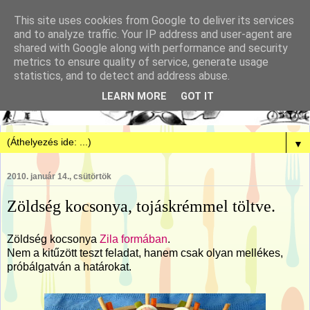
This site uses cookies from Google to deliver its services
and to analyze traffic. Your IP address and user-agent are
shared with Google along with performance and security
metrics to ensure quality of service, generate usage
statistics, and to detect and address abuse.
LEARN MORE
GOT IT
▼
2010. január 14., csütörtök
Zöldség kocsonya, tojáskrémmel töltve.
Zöldség kocsonya
Zila formában
.
Nem a kitűzött teszt feladat, hanem csak olyan mellékes,
próbálgatván a határokat.