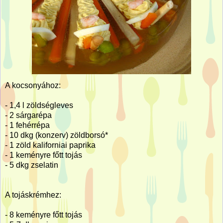
A kocsonyához:
-
1,4 l
zöldségleves
- 2 sárgarépa
- 1 fehérrépa
- 10 dkg (konzerv) zöldborsó*
- 1 zöld kaliforniai paprika
- 1 keményre főtt tojás
- 5 dkg zselatin
A tojáskrémhez:
- 8 keményre főtt tojás