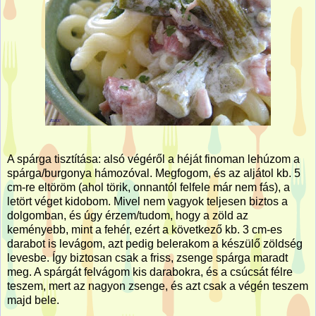
A spárga tisztítása: alsó végéről a héját finoman lehúzom a
spárga/burgonya hámozóval. Megfogom, és az aljátol kb. 5
cm-re eltöröm (ahol törik, onnantól felfele már nem fás), a
letört véget kidobom. Mivel nem vagyok teljesen biztos a
dolgomban, és úgy érzem/tudom, hogy a zöld az
keményebb, mint a fehér, ezért a következő kb. 3 cm-es
darabot is levágom, azt pedig belerakom a készülő zöldség
levesbe. Így biztosan csak a friss, zsenge spárga maradt
meg. A spárgát felvágom kis darabokra, és a csúcsát félre
teszem, mert az nagyon zsenge, és azt csak a végén teszem
majd bele.