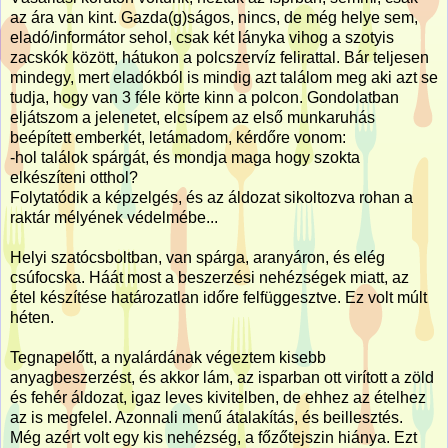
az ára van kint. Gazda(g)ságos, nincs, de még helye sem,
eladó/informátor sehol, csak két lányka vihog a szotyis
zacskók között, hátukon a polcszervíz felirattal. Bár teljesen
mindegy, mert eladókból is mindig azt találom meg aki azt se
tudja, hogy van 3 féle körte kinn a polcon. Gondolatban
eljátszom a jelenetet, elcsípem az első munkaruhás
beépített emberkét, letámadom, kérdőre vonom:
-hol találok spárgát, és mondja maga hogy szokta
elkészíteni otthol?
Folytatódik a képzelgés, és az áldozat sikoltozva rohan a
raktár mélyének védelmébe...
Helyi szatócsboltban, van spárga, aranyáron, és elég
csúfocska. Háát most a beszerzési nehézségek miatt, az
étel készítése határozatlan időre felfüggesztve. Ez volt múlt
héten.
Tegnapelőtt, a nyalárdának végeztem kisebb
anyagbeszerzést, és akkor lám, az isparban ott virított a zöld
és fehér áldozat, igaz leves kivitelben, de ehhez az ételhez
az is megfelel. Azonnali menű átalakítás, és beillesztés.
Még azért volt egy kis nehézség, a főzőtejszin hiánya. Ezt