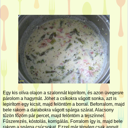
Egy kis olíva olajon a szalonnát kipirítom, és azon üvegesre
párolom a hagymát. Jöhet a csíkokra vágott sonka, azt is
lepirítom egy kicsit, majd felöntöm a borral. Beforralom, majd
bele rakom a darabokra vágott spárga szárat. Alacsony
tűzön főzöm pár percet, majd felöntöm a tejszínnel.
Fűszerezés, kóstolás, korrigálás. Forralom így is, majd bele
rakom a spárga csúcsokat. Ezzel már tényleg csak annyit