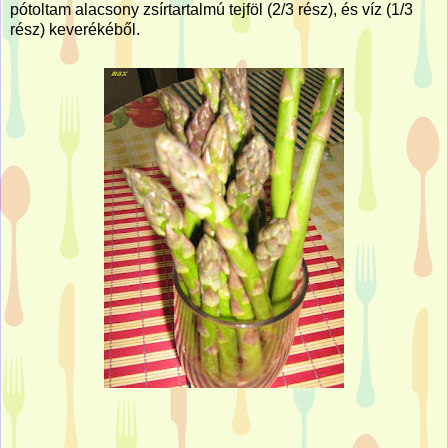
pótoltam alacsony zsírtartalmú tejföl (2/3 rész), és víz (1/3
rész) keverékéből.