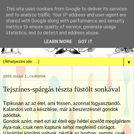
This site uses cookies from Google to deliver its services
and to analyze traffic. Your IP address and user-agent are
shared with Google along with performance and security
metrics to ensure quality of service, generate usage
statistics, and to detect and address abuse.
LEARN MORE
GOT IT
▼
2008. május 1., csütörtök
Tejszínes-spárgás tészta füstölt sonkával
Tipikusan az az étel, ami frissen, azonnal fogyasztandó.
Kalandos volt a készítése, már a beszerzésnél gondok
adódtak.
Gondok azért, mert ezt az ételt egy héttel ezelőtt megígértem
Aya-nak, csak nem kaptunk sehol megfelelő csirágot.
Vásárlási körúton voltunk, néztük az Isprban, semmi, csak