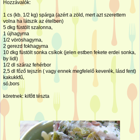
Hozzávalók:
1 cs (kb. 1/2 kg) spárga (azért a zöld, mert azt szerettem
volna ha látszik az ételben)
5 dkg füstölt szalonna,
1 újhagyma
1/2 vöröshagyma,
2 gerezd fokhagyma
10 dkg füstölt sonka csíkok (jelen estben fekete erdei sonka,
by lidl)
1/2 dl száraz fehérbor
2,5 dl főző tejszín ( vagy ennek megfelelő keverék, lásd fent)
kakukkfű,
só,bors
köretnek: kifőtt tészta