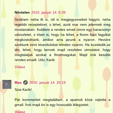
Névtelen
2010. január 14. 8:39
Szoktam neha itt is, ott is megjegyzeseket hagyni, neha
regebbi recepteknel, s lehet, azok mar nem jelennek meg
mostanaban. Kuldtem a rendes email cimre egy karacsonyi
udvozletet, s irtam is, hogy ha lehet, a finom hazi fagyikat
megkostolnank, amikor arra jarunk a nyaron. Hevizre
szoktunk vinni kirandulokat minden nyaron. Ha kozeledik az
ido, lehet, hogy kernek majd reszletes utmutatot, hogy
megtalaljuk azokat a finomsagokat. Majd irok kesobb
rendes emailt. Udv, Karib
Válasz
Max
2010. január 14. 20:19
Szia Karib!
Pár kommentet megtaláltam, a spamok közé rejtette a
gmail. Írok majd én is egy hosszabb lélegzetet.
Válasz