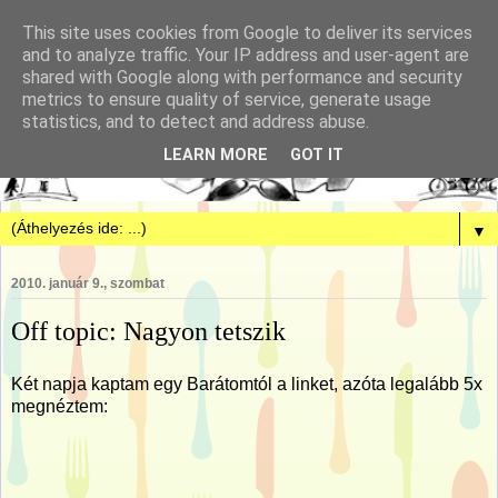
This site uses cookies from Google to deliver its services
and to analyze traffic. Your IP address and user-agent are
shared with Google along with performance and security
metrics to ensure quality of service, generate usage
statistics, and to detect and address abuse.
LEARN MORE
GOT IT
▼
2010. január 9., szombat
Off topic: Nagyon tetszik
Két napja kaptam egy Barátomtól a linket, azóta legalább 5x
megnéztem: