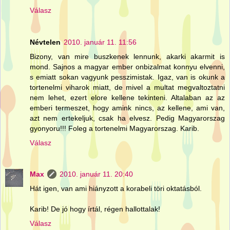
Válasz
Névtelen
2010. január 11. 11:56
Bizony, van mire buszkenek lennunk, akarki akarmit is
mond. Sajnos a magyar ember onbizalmat konnyu elvenni,
s emiatt sokan vagyunk pesszimistak. Igaz, van is okunk a
tortenelmi viharok miatt, de mivel a multat megvaltoztatni
nem lehet, ezert elore kellene tekinteni. Altalaban az az
emberi termeszet, hogy amink nincs, az kellene, ami van,
azt nem ertekeljuk, csak ha elvesz. Pedig Magyarorszag
gyonyoru!!! Foleg a tortenelmi Magyarorszag. Karib.
Válasz
Max
2010. január 11. 20:40
Hát igen, van ami hiányzott a korabeli töri oktatásból.
Karib! De jó hogy írtál, régen hallottalak!
Válasz