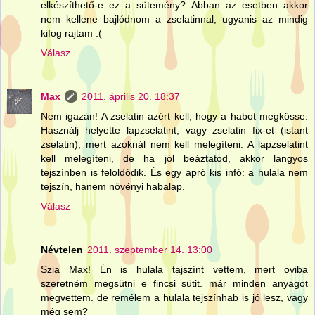
elkészíthető-e ez a sütemény? Abban az esetben akkor
nem kellene bajlódnom a zselatinnal, ugyanis az mindig
kifog rajtam :(
Válasz
Max
2011. április 20. 18:37
Nem igazán! A zselatin azért kell, hogy a habot megkösse.
Használj helyette lapzselatint, vagy zselatin fix-et (istant
zselatin), mert azoknál nem kell melegíteni. A lapzselatint
kell melegíteni, de ha jól beáztatod, akkor langyos
tejszínben is feloldódik. És egy apró kis infó: a hulala nem
tejszín, hanem növényi habalap.
Válasz
Névtelen
2011. szeptember 14. 13:00
Szia Max! Én is hulala tajszínt vettem, mert oviba
szeretném megsütni e fincsi sütit. már minden anyagot
megvettem. de remélem a hulala tejszínhab is jó lesz, vagy
még sem?