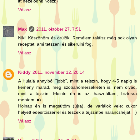
itt nezelodni! Koszi:)
Válasz
Max
2011. október 27. 7:51
Niki! Köszönöm és örülök! Remélem találsz még sok olyan
receptet, ami tetszeni és sikerülni fog.
Válasz
Kiddy
2011. november 12. 20:14
A Hulalá annyiból "jobb", mint a tejszín, hogy 4-5 napig is
kemény marad, még szobahőmérsékleten is, nem olvad,
mint a tejszín. Eleinte én is azt használtam, biztosra
mentem. =)
Holnap én is megsütöm (újra), de variálok vele: cukor
helyett édesítőszerrel és teszek a tejszínbe narancshéjat. =)
Válasz