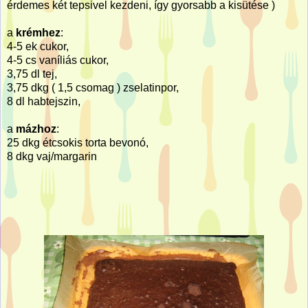
érdemes két tepsivel kezdeni, így gyorsabb a kisütése )
a
krémhez
:
4-5 ek cukor,
4-5 cs vaníliás cukor,
3,75 dl tej,
3,75 dkg ( 1,5 csomag ) zselatinpor,
8 dl habtejszin,
a
mázhoz
:
25 dkg étcsokis torta bevonó,
8 dkg vaj/margarin