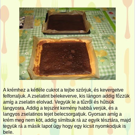
A krémhez a kétféle cukrot a tejbe szórjuk, és kevergetve
felforraljuk. A zselatint belekeverve, kis lángon addig főzzük
amíg a zselatin elolvad. Vegyük le a tűzről és hűtsük
langyosra. Addig a tejszínt kemény habbá verjük, és a
langyos zselatinos tejet belecsorgatjuk. Gyorsan amíg a
krém meg nem köt, addig símítsuk rá az egyik tésztára, majd
tegyük rá a másik lapot úgy hogy egy kicsit nyomkodjuk is
bele.