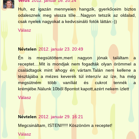
Verus
2012. január 16. 20:24
Huh, ez igazán mennyeien hangzik, gyerkőceim biztos
odalesznek meg vissza tőle....Nagyon tetszik az oldalad,
csak nyelek nagyokat a kedvcsináló fotók láttán:-))
Válasz
Névtelen
2012. január 23. 20:49
Én is megsütöttem,mert nagyon jónak találtam a
receptet....Mit is mondjak nem fogadták olyan örömmel a
családtagok mint ahogy én vártam.Talán nem kellene a
tésztájába a mézes keverék túl intenzív az íze, ha még
megsütném több vaníliát és cukrot tennék a
krémjébe.Nálunk 10ből 8pontot kapott,azért nekem ízlett
Válasz
Névtelen
2012. január 29. 16:21
Megcsináltam, ISTENI!!!!! Köszönöm a receptet!
Válasz