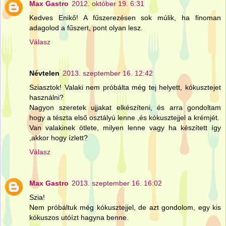
Max Gastro
2012. október 19. 6:31
Kedves Enikő! A fűszerezésen sok múlik, ha finoman
adagolod a fűszert, pont olyan lesz.
Válasz
Névtelen
2013. szeptember 16. 12:42
Sziasztok! Valaki nem próbálta még tej helyett, kókusztejet
használni?
Nagyon szeretek ujjakat elkészíteni, és arra gondoltam
hogy a tészta első osztályú lenne ,és kókusztejjel a krémjét.
Van valakinek ötlete, milyen lenne vagy ha készített így
,akkor hogy ízlett?
Válasz
Max Gastro
2013. szeptember 16. 16:02
Szia!
Nem próbáltuk még kókusztejjel, de azt gondolom, egy kis
kókuszos utóízt hagyna benne.