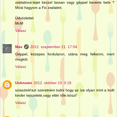
zselatinos-tejet kézzel lassan vagy géppel keverte bele ?
Most hagyom a Fix zselatint.
Üdvözlettel
McM
Válasz
Max
2012. szeptember 21. 17:04
Géppel, közepes fordularon, utána meg felkenni, mert
megköt.
Válasz
Unknown
2012. október 19. 0:18
sziasztok!azt szeretném tudni hogy az íze olyan mint a bolti
kinder tejszeleté,vagy eltér tőle.köszi!
Válasz