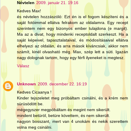
Névtelen
2009. január 21. 19:16
Kedves Max!
és névtelen hozzászóló: Ezt én is el fogom készíteni és a
saját fotóimmal ellátva felrakom az oldalamra. Egy recept
szerintem nem egy bizonyos ember tulajdona (e margit).
Ma az a divat, hogy mindenki receptoldalt szerkeszt. Ha a
saját képeivel, tapasztalataival, és módosításaival ellátva
elhelyezi az oldalán, és arra mások kíváncsiak, akkor nem
számít, kinél olvasható még. Max, szép lett a süti. Igazán
nagy dolognak tartom, hogy egy férfi ilyeneket is megtesz.
Válasz
Unknown
2009. december 22. 16:19
Kedves Cicaanya !
Kinder tejszeletet meg próbáltam csinálni, és a krém nem
sürüsödött be.
mégegyszer megpóbáltam és megint nem sikerült.
mindent betüröl, betüre követtem, és nem sikerült.
nagyon bosszant, mert van 4 unokám és nekik szerettem
volna meg csinálni.