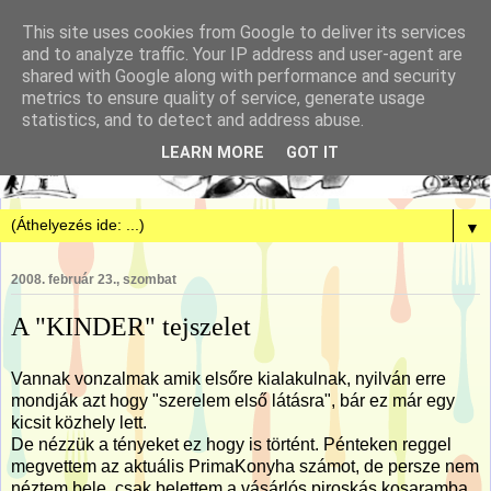
This site uses cookies from Google to deliver its services
and to analyze traffic. Your IP address and user-agent are
shared with Google along with performance and security
metrics to ensure quality of service, generate usage
statistics, and to detect and address abuse.
LEARN MORE
GOT IT
▼
2008. február 23., szombat
A "KINDER" tejszelet
Vannak vonzalmak amik elsőre kialakulnak, nyilván erre
mondják azt hogy "szerelem első látásra", bár ez már egy
kicsit közhely lett.
De nézzük a tényeket ez hogy is történt. Pénteken reggel
megvettem az aktuális PrimaKonyha számot, de persze nem
néztem bele, csak belettem a vásárlós piroskás kosaramba.