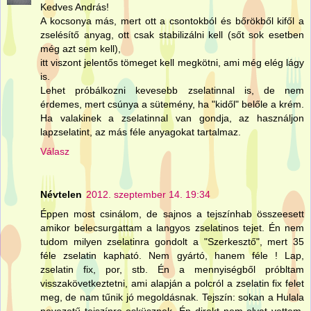
Kedves András!
A kocsonya más, mert ott a csontokból és bőrökből kifől a
zselésítő anyag, ott csak stabilizálni kell (sőt sok esetben
még azt sem kell),
itt viszont jelentős tömeget kell megkötni, ami még elég lágy
is.
Lehet próbálkozni kevesebb zselatinnal is, de nem
érdemes, mert csúnya a sütemény, ha "kidől" belőle a krém.
Ha valakinek a zselatinnal van gondja, az használjon
lapzselatint, az más féle anyagokat tartalmaz.
Válasz
Névtelen
2012. szeptember 14. 19:34
Éppen most csinálom, de sajnos a tejszínhab összeesett
amikor belecsurgattam a langyos zselatinos tejet. Én nem
tudom milyen zselatinra gondolt a "Szerkesztő", mert 35
féle zselatin kapható. Nem gyártó, hanem féle ! Lap,
zselatin fix, por, stb. Én a mennyiségből próbltam
visszakövetkeztetni, ami alapján a polcról a zselatin fix felet
meg, de nam tűnik jó megoldásnak. Tejszín: sokan a Hulala