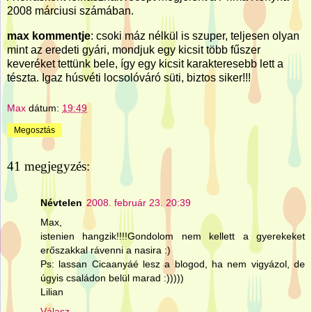
2008 márciusi számában.
max kommentje
: csoki máz nélkül is szuper, teljesen olyan
mint az eredeti gyári, mondjuk egy kicsit több fűszer
keveréket tettünk bele, így egy kicsit karakteresebb lett a
tészta. Igaz húsvéti locsolóváró süti, biztos siker!!!
Max
dátum:
19:49
Megosztás
41 megjegyzés:
Névtelen
2008. február 23. 20:39
Max,
istenien hangzik!!!!Gondolom nem kellett a gyerekeket
erőszakkal rávenni a nasira :)
Ps: lassan Cicaanyáé lesz a blogod, ha nem vigyázol, de
úgyis családon belül marad :)))))
Lilian
Válasz