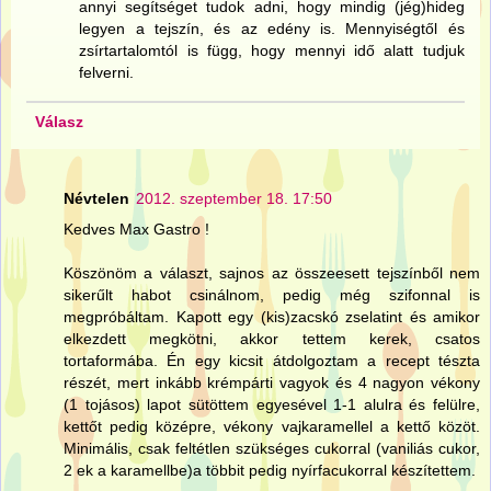
annyi segítséget tudok adni, hogy mindig (jég)hideg
legyen a tejszín, és az edény is. Mennyiségtől és
zsírtartalomtól is függ, hogy mennyi idő alatt tudjuk
felverni.
Válasz
Névtelen
2012. szeptember 18. 17:50
Kedves Max Gastro !
Köszönöm a választ, sajnos az összeesett tejszínből nem
sikerűlt habot csinálnom, pedig még szifonnal is
megpróbáltam. Kapott egy (kis)zacskó zselatint és amikor
elkezdett megkötni, akkor tettem kerek, csatos
tortaformába. Én egy kicsit átdolgoztam a recept tészta
részét, mert inkább krémpárti vagyok és 4 nagyon vékony
(1 tojásos) lapot sütöttem egyesével 1-1 alulra és felülre,
kettőt pedig középre, vékony vajkaramellel a kettő közöt.
Minimális, csak feltétlen szükséges cukorral (vaniliás cukor,
2 ek a karamellbe)a többit pedig nyírfacukorral készítettem.