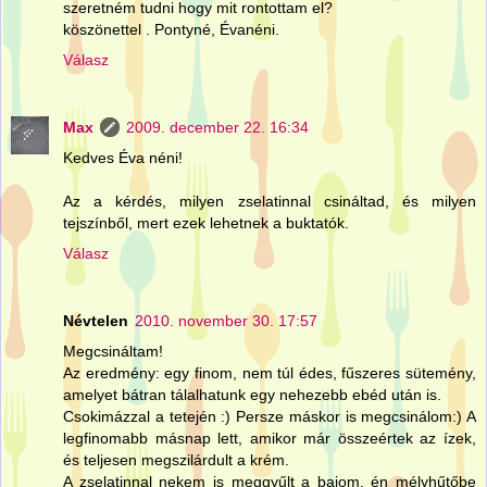
szeretném tudni hogy mit rontottam el?
köszönettel . Pontyné, Évanéni.
Válasz
Max
2009. december 22. 16:34
Kedves Éva néni!
Az a kérdés, milyen zselatinnal csináltad, és milyen
tejszínből, mert ezek lehetnek a buktatók.
Válasz
Névtelen
2010. november 30. 17:57
Megcsináltam!
Az eredmény: egy finom, nem túl édes, fűszeres sütemény,
amelyet bátran tálalhatunk egy nehezebb ebéd után is.
Csokimázzal a tetején :) Persze máskor is megcsinálom:) A
legfinomabb másnap lett, amikor már összeértek az ízek,
és teljesen megszilárdult a krém.
A zselatinnal nekem is meggyűlt a bajom, én mélyhűtőbe