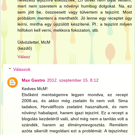
nevezetű tejszínre esküsznek, Én direkt nem olyat vettem,
mert nem szeretem a növényi humbug dolgokat. Na, ez
sem jött be, összeesett vagy túlvertem a tejszínt. Most
próbálom menteni a menthetőt. Jó lenne egy receptet úgy
leírni, mintha egy újszülött készítené. Pl.: a tejszínt milyen
hőfokon kell verni, mekkora fokozaton, stb.
Üdvözlettel, McM
(kezdő)
Válasz
Válaszok
Max Gastro
2012. szeptember 15. 8:12
Kedves McM!
Elsőként mentségemre legyen mondva, ez recept
2008-as, és akkor még zselatin fix nem volt. Sima
tadakos, HorvátRozis zselatint használtunk, és nem
növényi habalapot, hanem igazi tejszínt. Ez a recept a
blogolás kezdetéről való, ahol még nem a tanítás volt a
szándék, hanem az élménymevgosztás. Remélem
azóta sikerült megoldani ezt a problémát. A tejszínhez