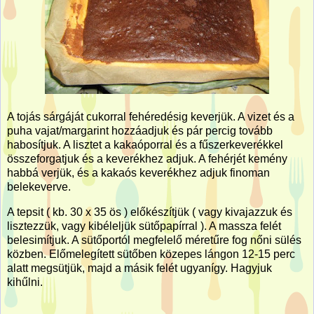
A tojás sárgáját cukorral fehéredésig keverjük. A vizet és a
puha vajat/margarint hozzáadjuk és pár percig tovább
habosítjuk. A lisztet a kakaóporral és a fűszerkeverékkel
összeforgatjuk és a keverékhez adjuk. A fehérjét kemény
habbá verjük, és a kakaós keverékhez adjuk finoman
belekeverve.
A tepsit ( kb. 30 x 35 ös ) előkészítjük ( vagy kivajazzuk és
lisztezzük, vagy kibéleljük sütőpapírral ). A massza felét
belesimítjuk. A sütőportól megfelelő méretűre fog nőni sülés
közben. Előmelegített sütőben közepes lángon 12-15 perc
alatt megsütjük, majd a másik felét ugyanígy. Hagyjuk
kihűlni.