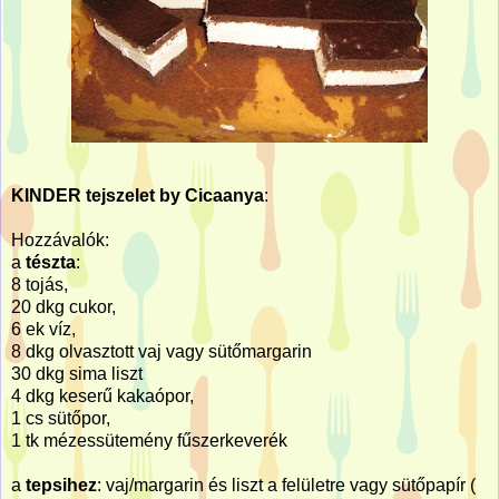
KINDER tejszelet by Cicaanya
:
Hozzávalók:
a
tészta
:
8 tojás,
20 dkg cukor,
6 ek víz,
8 dkg olvasztott vaj vagy sütőmargarin
30 dkg sima liszt
4 dkg keserű kakaópor,
1 cs sütőpor,
1 tk mézessütemény fűszerkeverék
a
tepsihez
: vaj/margarin és liszt a felületre vagy sütőpapír (