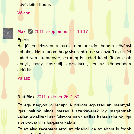
üdvözlettel Eperis.
Válasz
Max
2011. szeptember 14. 16:17
Eperis:
Ha jól emlékszem a hulala nem tejszín, hanem növényi
habalap. Nem tudom hogy viselkedik, de valószínű azt is fel
tudod verni keményre, és meg is tudod kötni. Talán csak
annyit, hogy használj lapzselatint, és az könnyebben
oldódik.
Válasz
Niki Mex
2011. október 26. 1:50
Ez egy nagyon jo recept. A piskota egyszeruen mennyei.
Igaz nalunk nincs mezes fuszerkeverek igy magamnak
kellett eloallitani azt. Viszont van vanilias habtejszinunk, igy
a cukrokat ki is hagytam belole.
Ez az elso receptem errol az oldalrol, de tovabbra is fogok