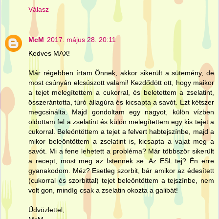
Válasz
McM
2017. május 28. 20:11
Kedves MAX!
Már régebben írtam Önnek, akkor sikerült a sütemény, de
most csúnyán elcsúszott valami! Kezdődött ott, hogy maikor
a tejet melegítettem a cukorral, és beletettem a zselatint,
összerántotta, túró állagúra és kicsapta a savót. Ezt kétszer
megcsinálta. Majd gondoltam egy nagyot, külön vízben
oldottam fel a zselatint és külön melegítettem egy kis tejet a
cukorral. Beleöntöttem a tejet a felvert habtejszínbe, majd a
mikor beleöntöttem a zselatint is, kicsapta a vajat meg a
savót. Mi a fene lehetett a probléma? Már többször sikerült
a recept, most meg az Istennek se. Az ESL tej? Én erre
gyanakodom. Méz? Esetleg szorbit, bár amikor az édesített
(cukorral és szorbittal) tejet beleöntöttem a tejszínbe, nem
volt gon, mindíg csak a zselatin okozta a galibát!
Üdvözlettel,