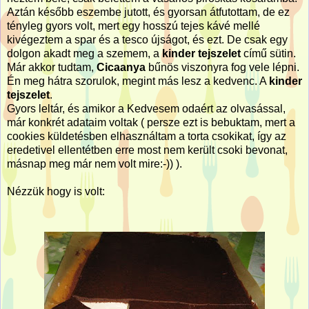
Aztán később eszembe jutott, és gyorsan átfutottam, de ez
tényleg gyors volt, mert egy hosszú tejes kávé mellé
kivégeztem a spar és a tesco újságot, és ezt. De csak egy
dolgon akadt meg a szemem, a
kinder tejszelet
című sütin.
Már akkor tudtam,
Cicaanya
bűnös viszonyra fog vele lépni.
Én meg hátra szorulok, megint más lesz a kedvenc. A
kinder
tejszelet
.
Gyors leltár, és amikor a Kedvesem odaért az olvasással,
már konkrét adataim voltak ( persze ezt is bebuktam, mert a
cookies küldetésben elhasználtam a torta csokikat, így az
eredetivel ellentétben erre most nem került csoki bevonat,
másnap meg már nem volt mire:-)) ).
Nézzük hogy is volt: