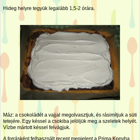
Hideg helyre tegyük legalább 1,5-2 órára.
Máz: a csokoládét a vajjal megolvasztjuk, és rásimítjuk a süti
tetejére. Egy késsel a csokiba jelöljük meg a szeletek helyét.
Vízbe mártott késsel felvágjuk.
A forrásként felhasznált recept megjelent a Prima Konyha