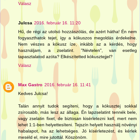
Válasz
Julcsa
2016. február 16. 11:20
Hű, de régi az utolsó hozzászólás, de azért hátha! Én nem
fogyaszthatok tejet, így a kókuszos megoldás érdekelne.
Nem vészes a kókusz íze, inkább az a kérdés, hogy
használjam, a zselatint. "Névtelen", van esetleg
tapasztalatod azóta? Elkészítetted kókusztejjel?
Válasz
Max Gastro
2016. február 16. 11:41
Kedves Julcsa!
Talán annyit tudok segíteni, hogy a kókusztej sokkal
zsírosabb, más lesz az állaga. Én lapzselatint tennék bele,
vagy zselatin fixet, de biztosan kisérletezni kell, mert nem
lehet 1:1-ben helyettesíteni. Tejszín helyett használj növényi
habalapot, ha az lehetséges. Jó kísérletezést, és kérlek
meséld el, mire jutottál. Köszönöm.