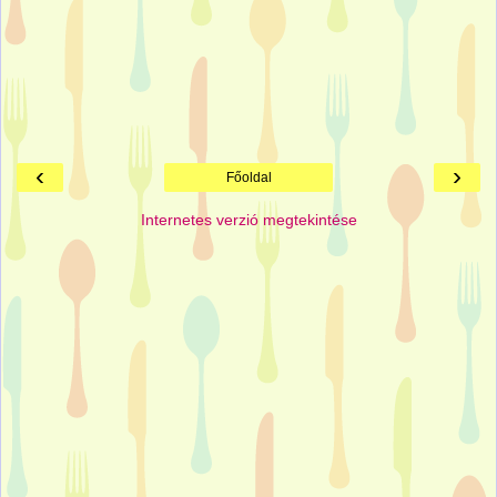
‹
›
Főoldal
Internetes verzió megtekintése