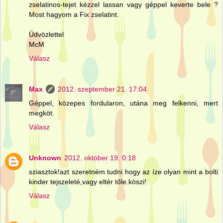
zselatinos-tejet kézzel lassan vagy géppel keverte bele ?
Most hagyom a Fix zselatint.
Üdvözlettel
McM
Válasz
Max
2012. szeptember 21. 17:04
Géppel, közepes fordularon, utána meg felkenni, mert
megköt.
Válasz
Unknown
2012. október 19. 0:18
sziasztok!azt szeretném tudni hogy az íze olyan mint a bolti
kinder tejszeleté,vagy eltér tőle.köszi!
Válasz