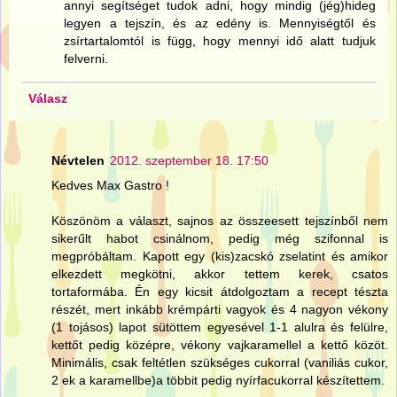
annyi segítséget tudok adni, hogy mindig (jég)hideg
legyen a tejszín, és az edény is. Mennyiségtől és
zsírtartalomtól is függ, hogy mennyi idő alatt tudjuk
felverni.
Válasz
Névtelen
2012. szeptember 18. 17:50
Kedves Max Gastro !
Köszönöm a választ, sajnos az összeesett tejszínből nem
sikerűlt habot csinálnom, pedig még szifonnal is
megpróbáltam. Kapott egy (kis)zacskó zselatint és amikor
elkezdett megkötni, akkor tettem kerek, csatos
tortaformába. Én egy kicsit átdolgoztam a recept tészta
részét, mert inkább krémpárti vagyok és 4 nagyon vékony
(1 tojásos) lapot sütöttem egyesével 1-1 alulra és felülre,
kettőt pedig középre, vékony vajkaramellel a kettő közöt.
Minimális, csak feltétlen szükséges cukorral (vaniliás cukor,
2 ek a karamellbe)a többit pedig nyírfacukorral készítettem.