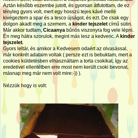
Aztán később eszembe jutott, és gyorsan átfutottam, de ez
tényleg gyors volt, mert egy hosszú tejes kávé mellé
kivégeztem a spar és a tesco újságot, és ezt. De csak egy
dolgon akadt meg a szemem, a
kinder tejszelet
című sütin.
Már akkor tudtam,
Cicaanya
bűnös viszonyra fog vele lépni.
Én meg hátra szorulok, megint más lesz a kedvenc. A
kinder
tejszelet
.
Gyors leltár, és amikor a Kedvesem odaért az olvasással,
már konkrét adataim voltak ( persze ezt is bebuktam, mert a
cookies küldetésben elhasználtam a torta csokikat, így az
eredetivel ellentétben erre most nem került csoki bevonat,
másnap meg már nem volt mire:-)) ).
Nézzük hogy is volt: