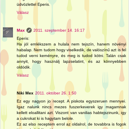
üdvözlettel Eperis.
Válasz
Max
2011. szeptember 14. 16:17
Eperis:
Ha jól emlékszem a hulala nem tejszín, hanem növényi
habalap. Nem tudom hogy viselkedik, de valószínű azt is fel
tudod verni keményre, és meg is tudod kötni. Talán csak
annyit, hogy használj lapzselatint, és az könnyebben
oldódik.
Válasz
Niki Mex
2011. október 26. 1:50
Ez egy nagyon jo recept. A piskota egyszeruen mennyei.
Igaz nalunk nincs mezes fuszerkeverek igy magamnak
kellett eloallitani azt. Viszont van vanilias habtejszinunk, igy
a cukrokat ki is hagytam belole.
Ez az elso receptem errol az oldalrol, de tovabbra is fogok