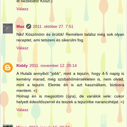
itt nezelodni! Koszi:)
Válasz
Max
2011. október 27. 7:51
Niki! Köszönöm és örülök! Remélem találsz még sok olyan
receptet, ami tetszeni és sikerülni fog.
Válasz
Kiddy
2011. november 12. 20:14
A Hulalá annyiból "jobb", mint a tejszín, hogy 4-5 napig is
kemény marad, még szobahőmérsékleten is, nem olvad,
mint a tejszín. Eleinte én is azt használtam, biztosra
mentem. =)
Holnap én is megsütöm (újra), de variálok vele: cukor
helyett édesítőszerrel és teszek a tejszínbe narancshéjat. =)
Válasz