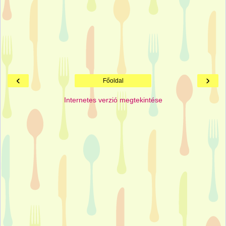
‹
›
Főoldal
Internetes verzió megtekintése