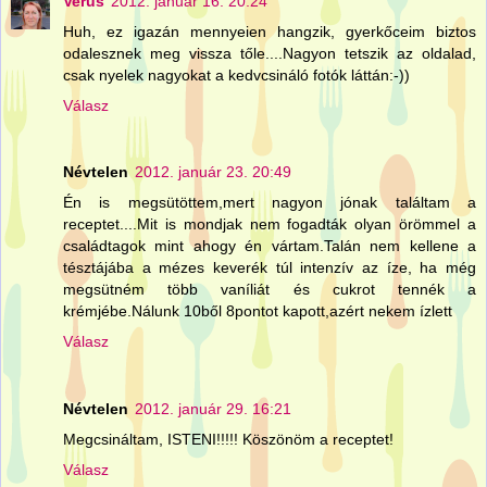
Verus
2012. január 16. 20:24
Huh, ez igazán mennyeien hangzik, gyerkőceim biztos
odalesznek meg vissza tőle....Nagyon tetszik az oldalad,
csak nyelek nagyokat a kedvcsináló fotók láttán:-))
Válasz
Névtelen
2012. január 23. 20:49
Én is megsütöttem,mert nagyon jónak találtam a
receptet....Mit is mondjak nem fogadták olyan örömmel a
családtagok mint ahogy én vártam.Talán nem kellene a
tésztájába a mézes keverék túl intenzív az íze, ha még
megsütném több vaníliát és cukrot tennék a
krémjébe.Nálunk 10ből 8pontot kapott,azért nekem ízlett
Válasz
Névtelen
2012. január 29. 16:21
Megcsináltam, ISTENI!!!!! Köszönöm a receptet!
Válasz