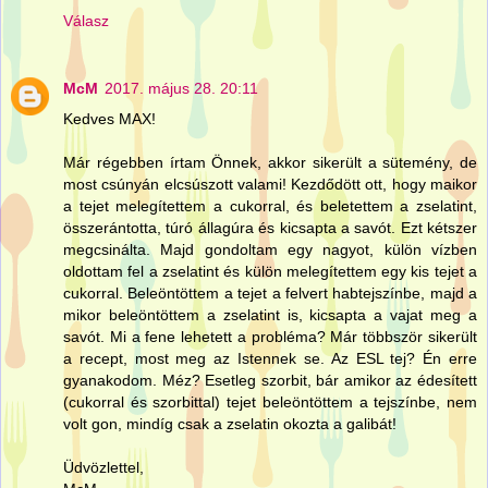
Válasz
McM
2017. május 28. 20:11
Kedves MAX!
Már régebben írtam Önnek, akkor sikerült a sütemény, de
most csúnyán elcsúszott valami! Kezdődött ott, hogy maikor
a tejet melegítettem a cukorral, és beletettem a zselatint,
összerántotta, túró állagúra és kicsapta a savót. Ezt kétszer
megcsinálta. Majd gondoltam egy nagyot, külön vízben
oldottam fel a zselatint és külön melegítettem egy kis tejet a
cukorral. Beleöntöttem a tejet a felvert habtejszínbe, majd a
mikor beleöntöttem a zselatint is, kicsapta a vajat meg a
savót. Mi a fene lehetett a probléma? Már többször sikerült
a recept, most meg az Istennek se. Az ESL tej? Én erre
gyanakodom. Méz? Esetleg szorbit, bár amikor az édesített
(cukorral és szorbittal) tejet beleöntöttem a tejszínbe, nem
volt gon, mindíg csak a zselatin okozta a galibát!
Üdvözlettel,