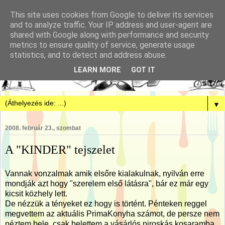
This site uses cookies from Google to deliver its services
and to analyze traffic. Your IP address and user-agent are
shared with Google along with performance and security
metrics to ensure quality of service, generate usage
statistics, and to detect and address abuse.
LEARN MORE
GOT IT
▼
2008. február 23., szombat
A "KINDER" tejszelet
Vannak vonzalmak amik elsőre kialakulnak, nyilván erre
mondják azt hogy "szerelem első látásra", bár ez már egy
kicsit közhely lett.
De nézzük a tényeket ez hogy is történt. Pénteken reggel
megvettem az aktuális PrimaKonyha számot, de persze nem
néztem bele, csak belettem a vásárlós piroskás kosaramba.