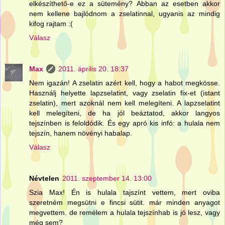
elkészíthető-e ez a sütemény? Abban az esetben akkor
nem kellene bajlódnom a zselatinnal, ugyanis az mindig
kifog rajtam :(
Válasz
Max
2011. április 20. 18:37
Nem igazán! A zselatin azért kell, hogy a habot megkösse.
Használj helyette lapzselatint, vagy zselatin fix-et (istant
zselatin), mert azoknál nem kell melegíteni. A lapzselatint
kell melegíteni, de ha jól beáztatod, akkor langyos
tejszínben is feloldódik. És egy apró kis infó: a hulala nem
tejszín, hanem növényi habalap.
Válasz
Névtelen
2011. szeptember 14. 13:00
Szia Max! Én is hulala tajszínt vettem, mert oviba
szeretném megsütni e fincsi sütit. már minden anyagot
megvettem. de remélem a hulala tejszínhab is jó lesz, vagy
még sem?