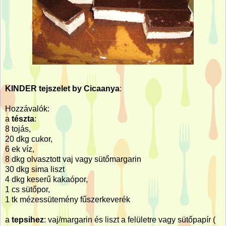
KINDER tejszelet by Cicaanya
:
Hozzávalók:
a
tészta
:
8 tojás,
20 dkg cukor,
6 ek víz,
8 dkg olvasztott vaj vagy sütőmargarin
30 dkg sima liszt
4 dkg keserű kakaópor,
1 cs sütőpor,
1 tk mézessütemény fűszerkeverék
a
tepsihez
: vaj/margarin és liszt a felületre vagy sütőpapír (