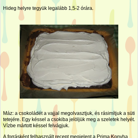
Hideg helyre tegyük legalább 1,5-2 órára.
Máz: a csokoládét a vajjal megolvasztjuk, és rásimítjuk a süti
tetejére. Egy késsel a csokiba jelöljük meg a szeletek helyét.
Vízbe mártott késsel felvágjuk.
A forrásként felhasznált recept megjelent a Prima Konyha