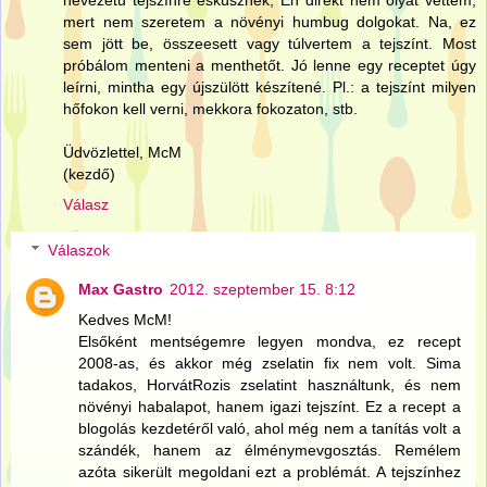
nevezetű tejszínre esküsznek, Én direkt nem olyat vettem,
mert nem szeretem a növényi humbug dolgokat. Na, ez
sem jött be, összeesett vagy túlvertem a tejszínt. Most
próbálom menteni a menthetőt. Jó lenne egy receptet úgy
leírni, mintha egy újszülött készítené. Pl.: a tejszínt milyen
hőfokon kell verni, mekkora fokozaton, stb.
Üdvözlettel, McM
(kezdő)
Válasz
Válaszok
Max Gastro
2012. szeptember 15. 8:12
Kedves McM!
Elsőként mentségemre legyen mondva, ez recept
2008-as, és akkor még zselatin fix nem volt. Sima
tadakos, HorvátRozis zselatint használtunk, és nem
növényi habalapot, hanem igazi tejszínt. Ez a recept a
blogolás kezdetéről való, ahol még nem a tanítás volt a
szándék, hanem az élménymevgosztás. Remélem
azóta sikerült megoldani ezt a problémát. A tejszínhez