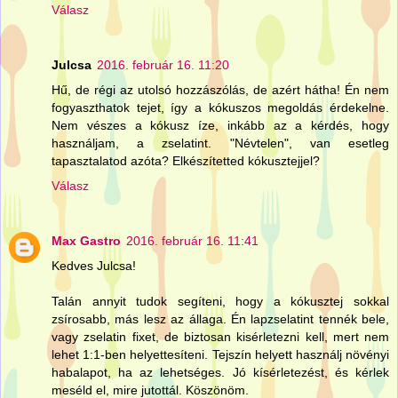
Válasz
Julcsa
2016. február 16. 11:20
Hű, de régi az utolsó hozzászólás, de azért hátha! Én nem
fogyaszthatok tejet, így a kókuszos megoldás érdekelne.
Nem vészes a kókusz íze, inkább az a kérdés, hogy
használjam, a zselatint. "Névtelen", van esetleg
tapasztalatod azóta? Elkészítetted kókusztejjel?
Válasz
Max Gastro
2016. február 16. 11:41
Kedves Julcsa!
Talán annyit tudok segíteni, hogy a kókusztej sokkal
zsírosabb, más lesz az állaga. Én lapzselatint tennék bele,
vagy zselatin fixet, de biztosan kisérletezni kell, mert nem
lehet 1:1-ben helyettesíteni. Tejszín helyett használj növényi
habalapot, ha az lehetséges. Jó kísérletezést, és kérlek
meséld el, mire jutottál. Köszönöm.