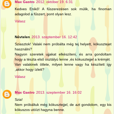
Max Gastro
2012. október 19. 6:31
Kedves Enikő! A fűszerezésen sok múlik, ha finoman
adagolod a fűszert, pont olyan lesz.
Válasz
Névtelen
2013. szeptember 16. 12:42
Sziasztok! Valaki nem próbálta még tej helyett, kókusztejet
használni?
Nagyon szeretek ujjakat elkészíteni, és arra gondoltam
hogy a tészta első osztályú lenne ,és kókusztejjel a krémjét.
Van valakinek ötlete, milyen lenne vagy ha készített így
,akkor hogy ízlett?
Válasz
Max Gastro
2013. szeptember 16. 16:02
Szia!
Nem próbáltuk még kókusztejjel, de azt gondolom, egy kis
kókuszos utóízt hagyna benne.