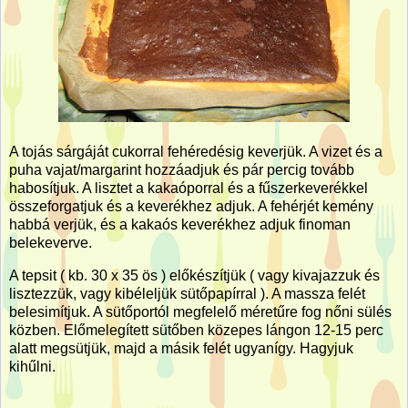
A tojás sárgáját cukorral fehéredésig keverjük. A vizet és a
puha vajat/margarint hozzáadjuk és pár percig tovább
habosítjuk. A lisztet a kakaóporral és a fűszerkeverékkel
összeforgatjuk és a keverékhez adjuk. A fehérjét kemény
habbá verjük, és a kakaós keverékhez adjuk finoman
belekeverve.
A tepsit ( kb. 30 x 35 ös ) előkészítjük ( vagy kivajazzuk és
lisztezzük, vagy kibéleljük sütőpapírral ). A massza felét
belesimítjuk. A sütőportól megfelelő méretűre fog nőni sülés
közben. Előmelegített sütőben közepes lángon 12-15 perc
alatt megsütjük, majd a másik felét ugyanígy. Hagyjuk
kihűlni.