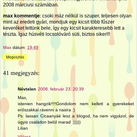
2008 márciusi számában.
max kommentje
: csoki máz nélkül is szuper, teljesen olyan
mint az eredeti gyári, mondjuk egy kicsit több fűszer
keveréket tettünk bele, így egy kicsit karakteresebb lett a
tészta. Igaz húsvéti locsolóváró süti, biztos siker!!!
Max
dátum:
19:49
Megosztás
41 megjegyzés:
Névtelen
2008. február 23. 20:39
Max,
istenien hangzik!!!!Gondolom nem kellett a gyerekeket
erőszakkal rávenni a nasira :)
Ps: lassan Cicaanyáé lesz a blogod, ha nem vigyázol, de
úgyis családon belül marad :)))))
Lilian
Válasz