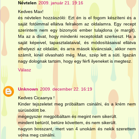
Névtelen
2009. január 21. 19:16
Kedves Max!
és névtelen hozzászóló: Ezt én is el fogom készíteni és a
saját fotóimmal ellátva felrakom az oldalamra. Egy recept
szerintem nem egy bizonyos ember tulajdona (e margit).
Ma az a divat, hogy mindenki receptoldalt szerkeszt. Ha a
saját képeivel, tapasztalataival, és módosításaival ellátva
elhelyezi az oldalán, és arra mások kíváncsiak, akkor nem
számít, kinél olvasható még. Max, szép lett a süti. Igazán
nagy dolognak tartom, hogy egy férfi ilyeneket is megtesz.
Válasz
Unknown
2009. december 22. 16:19
Kedves Cicaanya !
Kinder tejszeletet meg próbáltam csinálni, és a krém nem
sürüsödött be.
mégegyszer megpóbáltam és megint nem sikerült.
mindent betüröl, betüre követtem, és nem sikerült.
nagyon bosszant, mert van 4 unokám és nekik szerettem
volna meg csinálni.