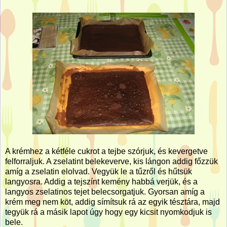
A krémhez a kétféle cukrot a tejbe szórjuk, és kevergetve
felforraljuk. A zselatint belekeverve, kis lángon addig főzzük
amíg a zselatin elolvad. Vegyük le a tűzről és hűtsük
langyosra. Addig a tejszínt kemény habbá verjük, és a
langyos zselatinos tejet belecsorgatjuk. Gyorsan amíg a
krém meg nem köt, addig símítsuk rá az egyik tésztára, majd
tegyük rá a másik lapot úgy hogy egy kicsit nyomkodjuk is
bele.