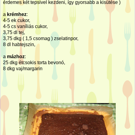
érdemes két tepsivel kezdeni, így gyorsabb a kisütése )
a
krémhez
:
4-5 ek cukor,
4-5 cs vaníliás cukor,
3,75 dl tej,
3,75 dkg ( 1,5 csomag ) zselatinpor,
8 dl habtejszin,
a
mázhoz
:
25 dkg étcsokis torta bevonó,
8 dkg vaj/margarin