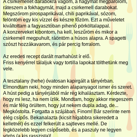
A csirkemellet darabokra vágom, a hagymát megpárolom,
ráteszem a fokhagymát, majd a csirkemell darabokat.
Megszórom pirospaprikával, chili paprikával, sózom,
felöntöm egy kis vízzel és készre főzöm. Ezt a műveletet
kiváltottam a fagyasztóban pihenő pörköltalappal.
A konzerveket kibontom, ha kell, leszűröm és mikor a
csirkemell megpuhult, ráöntöm a húsos alapra. A spagetti
szószt hozzákavarom, és pár percig forralom.
Az eredeti recept darált marhahúst ír elő.
Friss kenyérrel tálaljuk vagy tortilla lapokat tölthetünk meg
vele.
A tesztalany (hehe) óvatosan kapirgált a tányérban.
Elmondtam neki, hogy minden alapanyagot ismer és szeret.
A húst pedig a tányérjából már rég kihalásztam. Kérdezte,
hogy mi lesz, ha nem ízlik. Mondtam, hogy akkor megeszem
és már félig örültem, hogy jut nekem dupla adag, de...
Megkóstolta. Forgatta a szájában. Finom! Bár szerinte nem
elég csípős. Bekanalazta (kicsit hígabbra sikeredett a
kelletnél) és ezzel felkerült a sajtleves mellé. De
legközelebb legyen csípősebb, és a paszuly ne legyen
vörös (a kis rasszista)!