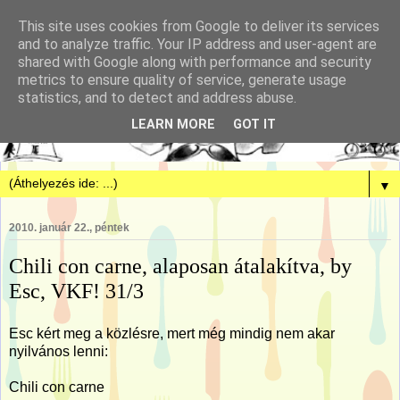
This site uses cookies from Google to deliver its services
and to analyze traffic. Your IP address and user-agent are
shared with Google along with performance and security
metrics to ensure quality of service, generate usage
statistics, and to detect and address abuse.
LEARN MORE
GOT IT
▼
2010. január 22., péntek
Chili con carne, alaposan átalakítva, by
Esc, VKF! 31/3
Esc kért meg a közlésre, mert még mindig nem akar
nyilvános lenni:
Chili con carne