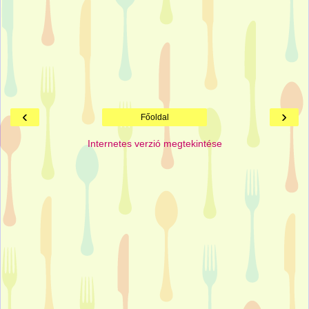
‹
›
Főoldal
Internetes verzió megtekintése