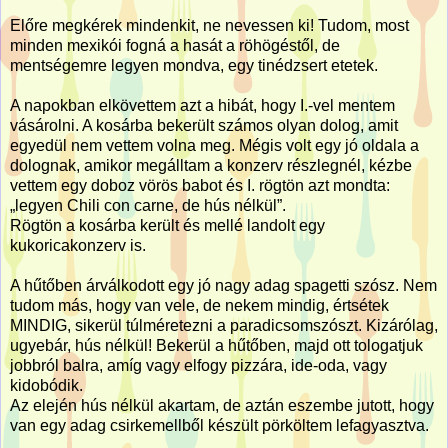
Előre megkérek mindenkit, ne nevessen ki! Tudom, most
minden mexikói fogná a hasát a röhögéstől, de
mentségemre legyen mondva, egy tinédzsert etetek.
A napokban elkövettem azt a hibát, hogy I.-vel mentem
vásárolni. A kosárba bekerült számos olyan dolog, amit
egyedül nem vettem volna meg. Mégis volt egy jó oldala a
dolognak, amikor megálltam a konzerv részlegnél, kézbe
vettem egy doboz vörös babot és I. rögtön azt mondta:
„legyen Chili con carne, de hús nélkül”.
Rögtön a kosárba került és mellé landolt egy
kukoricakonzerv is.
A hűtőben árválkodott egy jó nagy adag spagetti szósz. Nem
tudom más, hogy van vele, de nekem mindig, értsétek
MINDIG, sikerül túlméretezni a paradicsomszószt. Kizárólag,
ugyebár, hús nélkül! Bekerül a hűtőben, majd ott tologatjuk
jobbról balra, amíg vagy elfogy pizzára, ide-oda, vagy
kidobódik.
Az elején hús nélkül akartam, de aztán eszembe jutott, hogy
van egy adag csirkemellből készült pörköltem lefagyasztva.