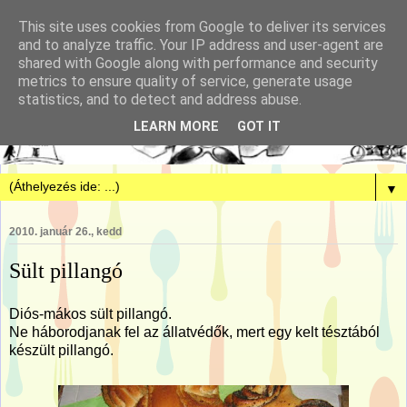
This site uses cookies from Google to deliver its services
and to analyze traffic. Your IP address and user-agent are
shared with Google along with performance and security
metrics to ensure quality of service, generate usage
statistics, and to detect and address abuse.
LEARN MORE
GOT IT
▼
2010. január 26., kedd
Sült pillangó
Diós-mákos sült pillangó.
Ne háborodjanak fel az állatvédők, mert egy kelt tésztából
készült pillangó.