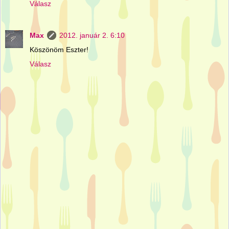
Válasz
Max
2012. január 2. 6:10
Köszönöm Eszter!
Válasz