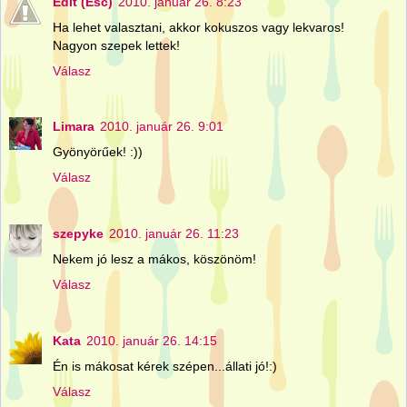
Edit (Esc)
2010. január 26. 8:23
Ha lehet valasztani, akkor kokuszos vagy lekvaros!
Nagyon szepek lettek!
Válasz
Limara
2010. január 26. 9:01
Gyönyörűek! :))
Válasz
szepyke
2010. január 26. 11:23
Nekem jó lesz a mákos, köszönöm!
Válasz
Kata
2010. január 26. 14:15
Én is mákosat kérek szépen...állati jó!:)
Válasz