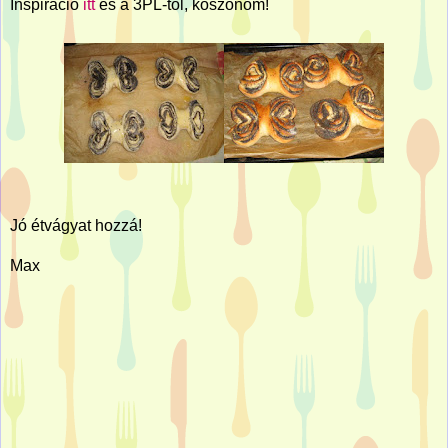
Inspiráció
itt
és a 3PL-től, köszönöm!
Jó étvágyat hozzá!
Max