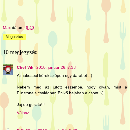
Max
dátum:
6:40
Megosztás
10 megjegyzés:
Chef Viki
2010. január 26. 7:38
A mákosból kérek szépen egy darabot :-)
Nekem meg az jutott eszembe, hogy olyan, mint a
Flinstone's családban Enikő hajában a csont :-)
Jaj de guszta!!!
Válasz