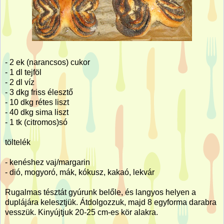
- 2 ek (narancsos) cukor
- 1 dl tejföl
- 2 dl víz
- 3 dkg friss élesztő
- 10 dkg rétes liszt
- 40 dkg sima liszt
- 1 tk (citromos)só
töltelék
- kenéshez vaj/margarin
- dió, mogyoró, mák, kókusz, kakaó, lekvár
Rugalmas tésztát gyúrunk belőle, és langyos helyen a
duplájára kelesztjük. Átdolgozzuk, majd 8 egyforma darabra
vesszük. Kinyújtjuk 20-25 cm-es kör alakra.