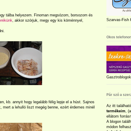
egy tálba helyezem. Finoman megsózom, borsozom és
Szarvas-Fish K
erékünk
, akkor szórjuk, megy egy kis köménnyel,
ni.
Okos telefonon
Gasztroblogok 
Pár szó a szer
, kb. annyit hogy legalább félig lepje el a húst. Sajnos
Az itt találhat
nk, mert a lehulló liszt megég benne, ezért érdemes minél
termékeim
, (
ellátom forrás
A blogon talál
módon felhaszn