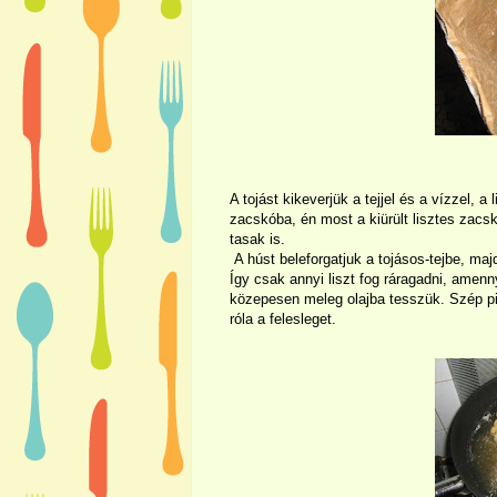
A tojást kikeverjük a tejjel és a vízzel, 
zacskóba, én most a kiürült lisztes zacs
tasak is.
A húst beleforgatjuk a tojásos-tejbe, m
Így csak annyi liszt fog ráragadni, amenny
közepesen meleg olajba tesszük. Szép piro
róla a felesleget.