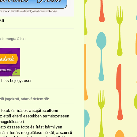
ft.
 is megtalálsz:
friss bejegyzései:
zői jogokról, adatvédelemről:
ó fotók és írások a
saját szellemi
az ettől eltérő esetekben természetesen
megjelöléssel).
ható összes fotót és írást bármilyen
álni forrás megjelölése nélkül,
a szerző