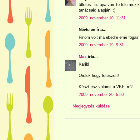
ötletes. És újra van Te-féle mexi
tanácsaid alapján! :)
2009. november 10. 11:31
Névtelen írta...
Finom volt ma ebedre eme fogas, k
2009. november 19. 9:31
Max
írta...
Karib!
Örülök hogy teteszett!
Készítesz valamit a VKF!-re?
2009. november 20. 5:50
Megjegyzés küldése