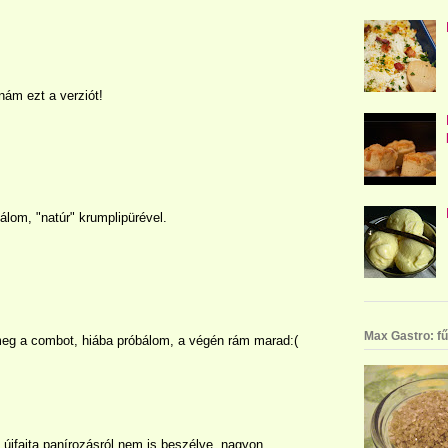
ám ezt a verziót!
álom, "natúr" krumplipürével.
Max Gastro: fű
eg a combot, hiába próbálom, a végén rám marad:(
 újfajta panírozásról nem is beszélve, nagyon