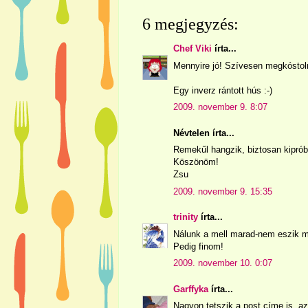
6 megjegyzés:
Chef Viki
írta...
Mennyire jó! Szívesen megkóstoln
Egy inverz rántott hús :-)
2009. november 9. 8:07
Névtelen írta...
Remekűl hangzik, biztosan kiprób
Köszönöm!
Zsu
2009. november 9. 15:35
trinity
írta...
Nálunk a mell marad-nem eszik m
Pedig finom!
2009. november 10. 0:07
Garffyka
írta...
Nagyon tetszik a post címe is, az