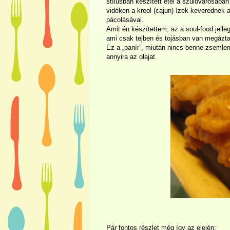
stílusban készített étel a szülővárosába
vidéken a kreol (cajun) ízek keverednek 
pácolásával.
Amit én készítettem, az a soul-food jell
ami csak tejben és tojásban van megáztat
Ez a „panír”, miután nincs benne zsemlem
annyira az olajat.
Pár fontos részlet még így az elején: