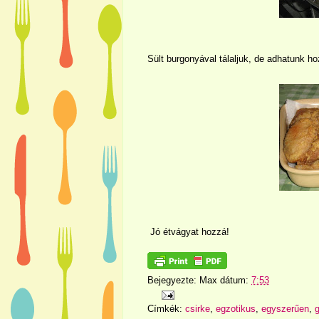
Sült burgonyával tálaljuk, de adhatunk hoz
Jó étvágyat hozzá!
Bejegyezte:
Max
dátum:
7:53
Címkék:
csirke
,
egzotikus
,
egyszerűen
,