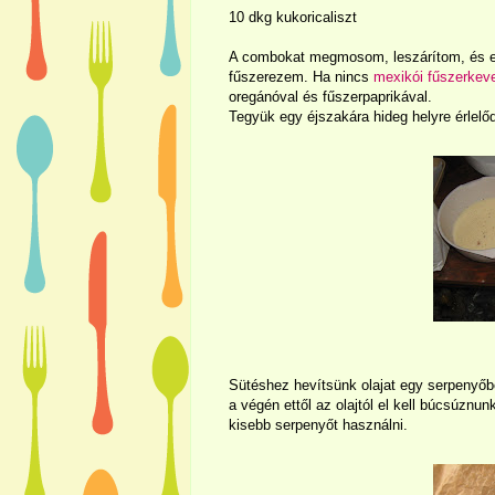
10 dkg kukoricaliszt
A combokat megmosom, leszárítom, és 
fűszerezem. Ha nincs
mexikói fűszerkev
oregánóval és fűszerpaprikával.
Tegyük egy éjszakára hideg helyre érlelőd
Sütéshez hevítsünk olajat egy serpenyőben
a végén ettől az olajtól el kell búcsúznu
kisebb serpenyőt használni.