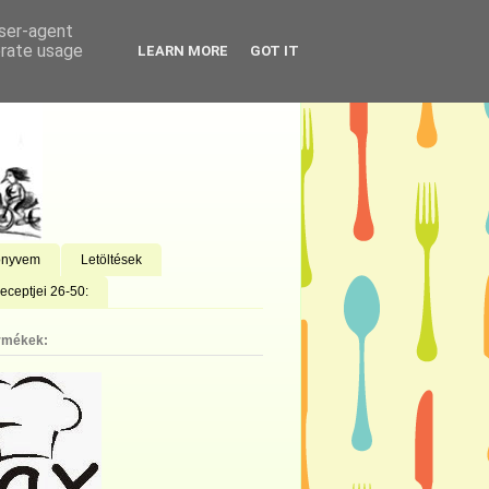
user-agent
erate usage
LEARN MORE
GOT IT
önyvem
Letöltések
eceptjei 26-50:
rmékek: