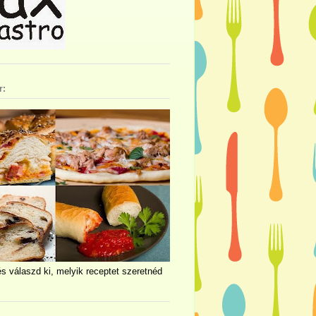
r:
és válaszd ki, melyik receptet szeretnéd