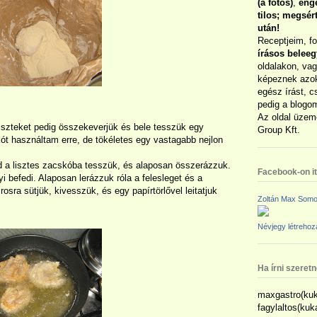
(a fotós)
,
enge
tilos; megsé
után!
Receptjeim, f
írásos belee
oldalakon, vag
képeznek azok
egész írást, c
pedig a blogom
Az oldal üzem
a liszteket pedig összekeverjük és bele tesszük egy
Group Kft.
kót használtam erre, de tökéletes egy vastagabb nejlon
ajd a lisztes zacskóba tesszük, és alaposan összerázzuk.
Facebook-on itt
i befedi. Alaposan lerázzuk róla a felesleget és a
sra sütjük, kivesszük, és egy papírtörlővel leitatjuk
Zoltán Max Somo
Névjegy létreho
Ha írni szeret
maxgastro(kuk
fagylaltos(ku