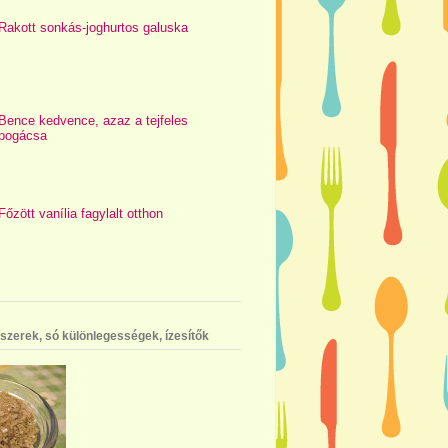
Rakott sonkás-joghurtos galuska
Bence kedvence, azaz a tejfeles
pogácsa
Főzött vanília fagylalt otthon
szerek, só különlegességek, ízesítők