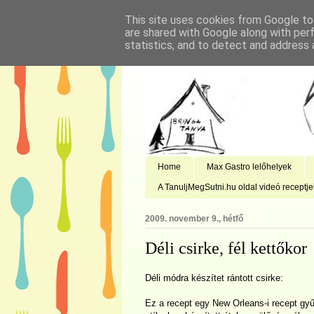
This site uses cookies from Google to 
are shared with Google along with per
statistics, and to detect and address 
Home
Max Gastro lelőhelyek
A TanuljMegSutni.hu oldal videó receptje
2009. november 9., hétfő
Déli csirke, fél kettőkor
Déli módra készítet rántott csirke:
Ez a recept egy New Orleans-i recept gy