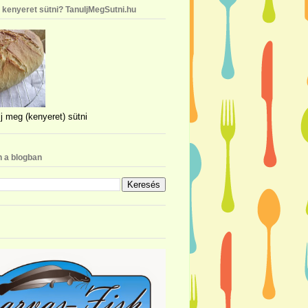
n kenyeret sütni? TanuljMegSutni.hu
j meg (kenyeret) sütni
 a blogban