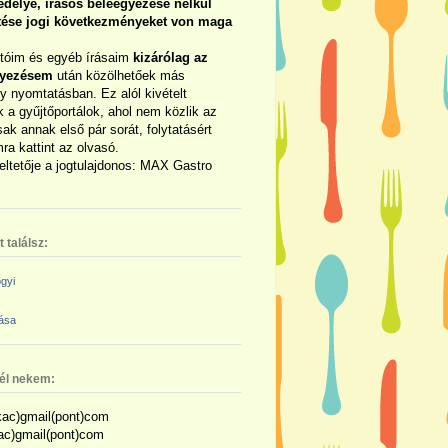
délye, írásos beleegyezése nélkül
rtése jogi következményeket von maga
otóim és egyéb írásaim
kizárólag az
gyezésem
után közölhetőek más
y nyomtatásban. Ez alól kivételt
 a gyűjtőportálok, ahol nem közlik az
sak annak első pár sorát, folytatásért
ra kattint az olvasó.
eltetője a jogtulajdonos: MAX Gastro
 találsz:
gyi
zása
nél nekem:
ac)gmail(pont)com
kac)gmail(pont)com