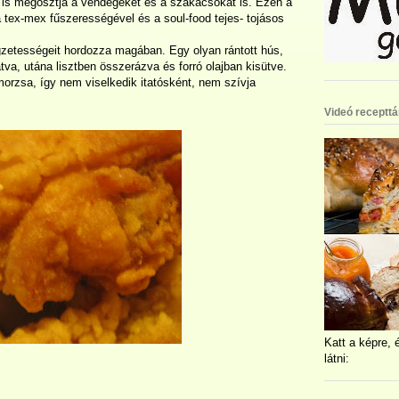
n is megosztja a vendégeket és a szakácsokat is. Ezen a
a tex-mex fűszerességével és a soul-food tejes- tojásos
egzetességeit hordozza magában. Egy olyan rántott hús,
va, utána lisztben összerázva és forró olajban kisütve.
orzsa, így nem viselkedik itatósként, nem szívja
Videó recepttá
Katt a képre, 
látni: