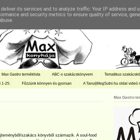
deliver its services and to analyze traffic. Your IP address and 
formance and security metrics to ensure quality of service, gen
abuse.
Max Gastro terméklista
ABC-s szakácskönyvem
Tematikus szakácsk
i 1-25:
Főzzünk könnyen és gyorsan
A TanuljMegSutni.hu oldal videó r
Max Gastro te
űjteményből/szakács könyvből származik. A soul-food