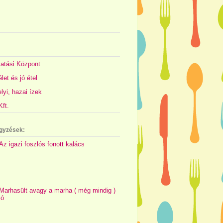
atási Központ
let és jó étel
yi, hazai ízek
ft.
gyzések:
Az igazi foszlós fonott kalács
Marhasült avagy a marha ( még mindig )
jó