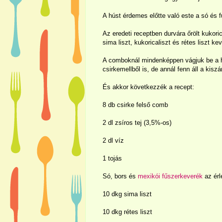
A húst érdemes előtte való este a só és f
Az eredeti receptben durvára őrölt kukori
sima liszt, kukoricaliszt és rétes liszt ke
A comboknál mindenképpen vágjuk be a h
csirkemellből is, de annál fenn áll a kisz
És akkor következzék a recept:
8 db csirke felső comb
2 dl
zsíros tej (3,5%-os)
2 dl
víz
1 tojás
Só, bors és
mexikói fűszerkeverék
az érl
10 dkg sima liszt
10 dkg rétes liszt