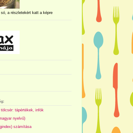
 só, a részletekért katt a képre
ég:
 tölcsér: tápértékek, infók
(magyar nyelvű)
gindex) számítása