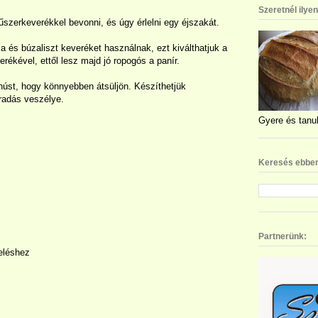
Szeretnél ilye
űszerkeverékkel bevonni, és úgy érlelni egy éjszakát.
ca és búzaliszt keveréket használnak, ezt kiválthatjuk a
verékével, ettől lesz majd jó ropogós a panír.
úst, hogy könnyebben átsüljön. Készíthetjük
áradás veszélye.
Gyere és tanul
Keresés ebben
Partnerünk:
eléshez