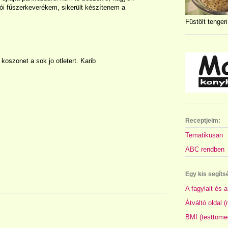
kói fűszerkeverékem, sikerült készítenem a
Füstölt tengeri
oszonet a sok jo otletert. Karib
Receptjeim:
Tematikusan
ABC rendben
Egy kis segíts
A fagylalt és a
Átváltó oldal 
BMI (testtöme