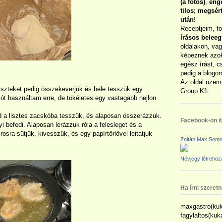
(a fotós)
,
enge
tilos; megsé
után!
Receptjeim, f
írásos belee
oldalakon, vag
képeznek azok
egész írást, c
pedig a blogom
Az oldal üzem
a liszteket pedig összekeverjük és bele tesszük egy
Group Kft.
kót használtam erre, de tökéletes egy vastagabb nejlon
ajd a lisztes zacskóba tesszük, és alaposan összerázzuk.
Facebook-on itt
i befedi. Alaposan lerázzuk róla a felesleget és a
sra sütjük, kivesszük, és egy papírtörlővel leitatjuk
Zoltán Max Somo
Névjegy létreho
Ha írni szeret
maxgastro(kuk
fagylaltos(ku