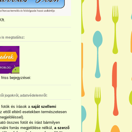
ft.
 is megtalálsz:
friss bejegyzései:
zői jogokról, adatvédelemről:
ó fotók és írások a
saját szellemi
az ettől eltérő esetekben természetesen
megjelöléssel).
ható összes fotót és írást bármilyen
álni forrás megjelölése nélkül,
a szerző