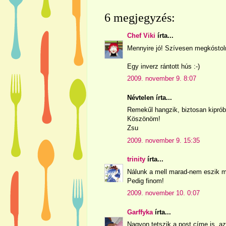
6 megjegyzés:
Chef Viki
írta...
Mennyire jó! Szívesen megkóstoln
Egy inverz rántott hús :-)
2009. november 9. 8:07
Névtelen írta...
Remekűl hangzik, biztosan kiprób
Köszönöm!
Zsu
2009. november 9. 15:35
trinity
írta...
Nálunk a mell marad-nem eszik m
Pedig finom!
2009. november 10. 0:07
Garffyka
írta...
Nagyon tetszik a post címe is, az