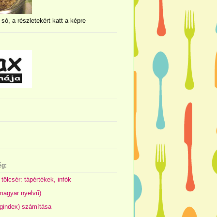
 só, a részletekért katt a képre
ég:
 tölcsér: tápértékek, infók
(magyar nyelvű)
gindex) számítása