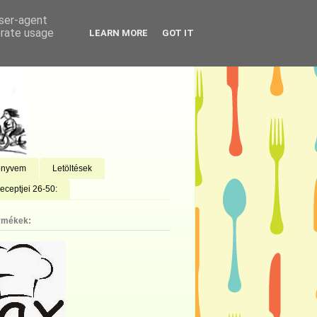
user-agent
erate usage
LEARN MORE
GOT IT
önyvem
Letöltések
eceptjei 26-50:
rmékek: