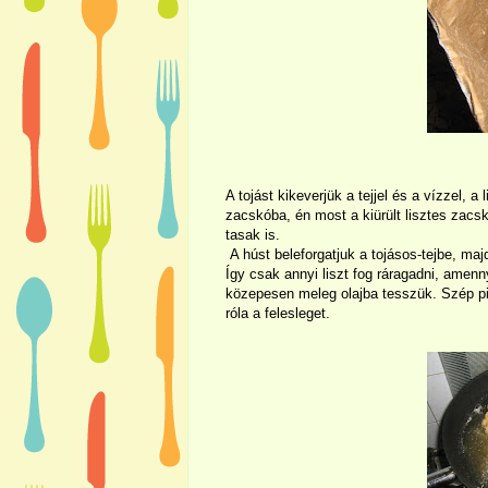
A tojást kikeverjük a tejjel és a vízzel, 
zacskóba, én most a kiürült lisztes zacs
tasak is.
A húst beleforgatjuk a tojásos-tejbe, m
Így csak annyi liszt fog ráragadni, amenny
közepesen meleg olajba tesszük. Szép piro
róla a felesleget.