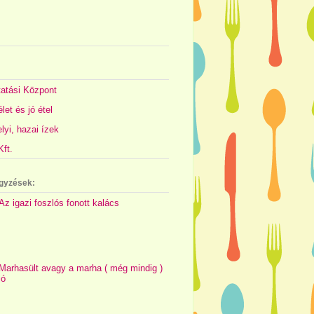
atási Központ
let és jó étel
yi, hazai ízek
ft.
gyzések:
Az igazi foszlós fonott kalács
Marhasült avagy a marha ( még mindig )
jó