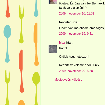
ötletes. És újra van Te-féle mexi
tanácsaid alapján! :)
2009. november 10. 11:31
Névtelen írta...
Finom volt ma ebedre eme fogas, k
2009. november 19. 9:31
Max
írta...
Karib!
Örülök hogy teteszett!
Készítesz valamit a VKF!-re?
2009. november 20. 5:50
Megjegyzés küldése