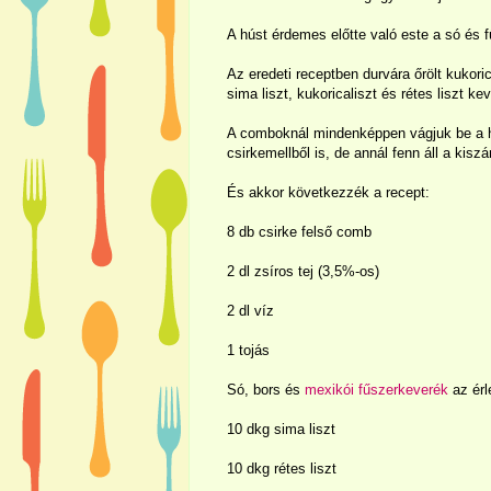
A húst érdemes előtte való este a só és f
Az eredeti receptben durvára őrölt kukori
sima liszt, kukoricaliszt és rétes liszt ke
A comboknál mindenképpen vágjuk be a h
csirkemellből is, de annál fenn áll a kisz
És akkor következzék a recept:
8 db csirke felső comb
2 dl
zsíros tej (3,5%-os)
2 dl
víz
1 tojás
Só, bors és
mexikói fűszerkeverék
az érl
10 dkg sima liszt
10 dkg rétes liszt