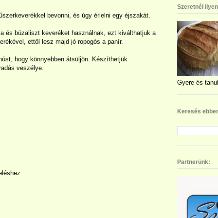
Szeretnél ilye
űszerkeverékkel bevonni, és úgy érlelni egy éjszakát.
ca és búzaliszt keveréket használnak, ezt kiválthatjuk a
verékével, ettől lesz majd jó ropogós a panír.
úst, hogy könnyebben átsüljön. Készíthetjük
áradás veszélye.
Gyere és tanul
Keresés ebben
Partnerünk:
eléshez