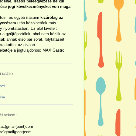
délye, írásos beleegyezése nélkül
rtése jogi következményeket von maga
otóim és egyéb írásaim
kizárólag az
gyezésem
után közölhetőek más
y nyomtatásban. Ez alól kivételt
 a gyűjtőportálok, ahol nem közlik az
sak annak első pár sorát, folytatásért
ra kattint az olvasó.
eltetője a jogtulajdonos: MAX Gastro
 találsz:
gyi
zása
nél nekem:
ac)gmail(pont)com
kac)gmail(pont)com