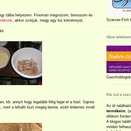
egy tálba helyezem. Finoman megsózom, borsozom és
Szarvas-Fish K
erékünk
, akkor szórjuk, megy egy kis köménnyel,
ni.
Okos telefonon
Gasztroblogok 
Pár szó a szer
, kb. annyit hogy legalább félig lepje el a húst. Sajnos
Az itt találhat
nk, mert a lehulló liszt megég benne, ezért érdemes minél
termékeim
, (
ellátom forrás
A blogon talál
módon felhaszn