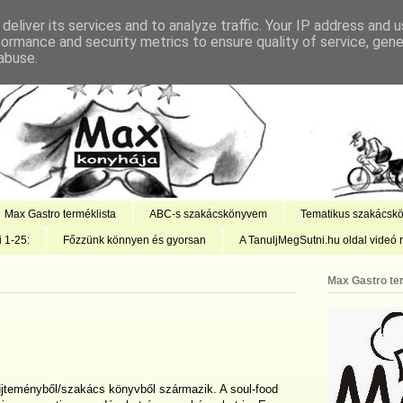
deliver its services and to analyze traffic. Your IP address and 
formance and security metrics to ensure quality of service, gen
abuse.
Max Gastro terméklista
ABC-s szakácskönyvem
Tematikus szakácsk
i 1-25:
Főzzünk könnyen és gyorsan
A TanuljMegSutni.hu oldal videó r
Max Gastro te
űjteményből/szakács könyvből származik. A soul-food