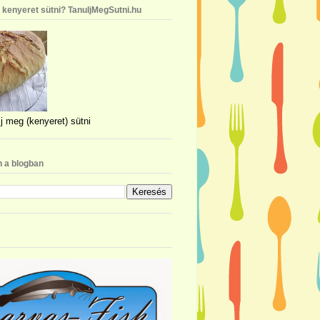
n kenyeret sütni? TanuljMegSutni.hu
j meg (kenyeret) sütni
 a blogban