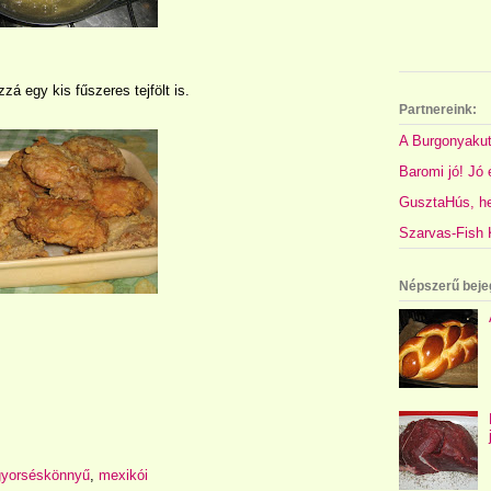
zá egy kis fűszeres tejfölt is.
Partnereink:
A Burgonyakut
Baromi jó! Jó é
GusztaHús, hel
Szarvas-Fish K
Népszerű beje
gyorséskönnyű
,
mexikói