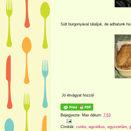
Sült burgonyával tálaljuk, de adhatunk hoz
Jó étvágyat hozzá!
Bejegyezte:
Max
dátum:
7:53
Címkék:
csirke
,
egzotikus
,
egyszerűen
,