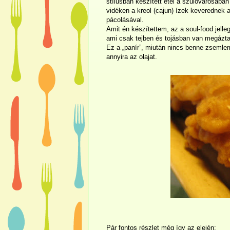
stílusban készített étel a szülővárosába
vidéken a kreol (cajun) ízek keverednek 
pácolásával.
Amit én készítettem, az a soul-food jell
ami csak tejben és tojásban van megáztat
Ez a „panír”, miután nincs benne zsemlem
annyira az olajat.
Pár fontos részlet még így az elején: