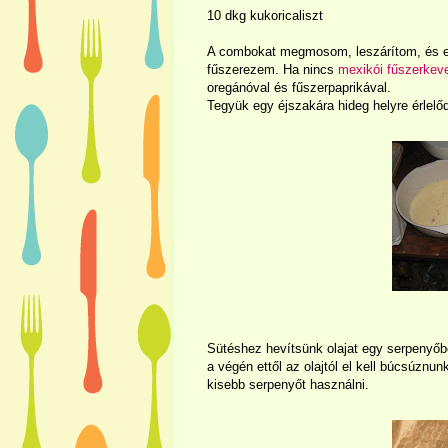
10 dkg kukoricaliszt
A combokat megmosom, leszárítom, és 
fűszerezem. Ha nincs
mexikói fűszerkev
oregánóval és fűszerpaprikával.
Tegyük egy éjszakára hideg helyre érlelőd
Sütéshez hevítsünk olajat egy serpenyőben
a végén ettől az olajtól el kell búcsúznu
kisebb serpenyőt használni.