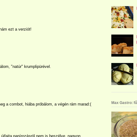
ám ezt a verziót!
álom, "natúr" krumplipürével.
Max Gastro: fű
eg a combot, hiába próbálom, a végén rám marad:(
 újfajta panírozásról nem is beszélve, nagyon