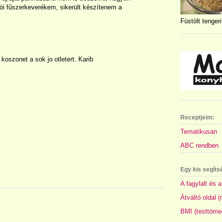
kói fűszerkeverékem, sikerült készítenem a
Füstölt tengeri
oszonet a sok jo otletert. Karib
Receptjeim:
Tematikusan
ABC rendben
Egy kis segíts
A fagylalt és a
Átváltó oldal 
BMI (testtöme