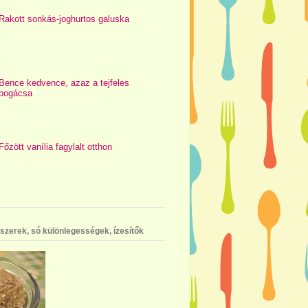
Rakott sonkás-joghurtos galuska
Bence kedvence, azaz a tejfeles
pogácsa
Főzött vanília fagylalt otthon
szerek, só különlegességek, ízesítők