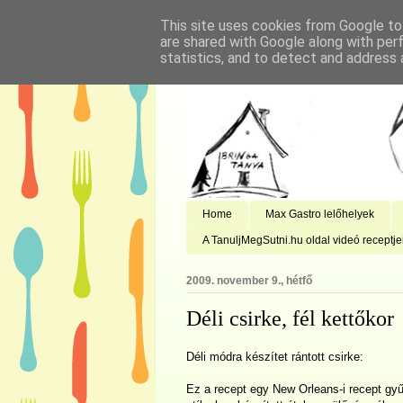
This site uses cookies from Google to 
are shared with Google along with per
statistics, and to detect and address 
Home
Max Gastro lelőhelyek
A TanuljMegSutni.hu oldal videó receptje
2009. november 9., hétfő
Déli csirke, fél kettőkor
Déli módra készítet rántott csirke:
Ez a recept egy New Orleans-i recept gy