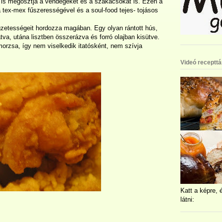
n is megosztja a vendégeket és a szakácsokat is. Ezen a
a tex-mex fűszerességével és a soul-food tejes- tojásos
egzetességeit hordozza magában. Egy olyan rántott hús,
va, utána lisztben összerázva és forró olajban kisütve.
orzsa, így nem viselkedik itatósként, nem szívja
Videó recepttá
Katt a képre, 
látni: