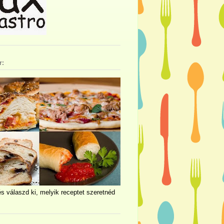
r:
és válaszd ki, melyik receptet szeretnéd