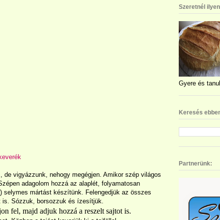
Szeretnél ilye
Gyere és tanul
Keresés ebben
keverék
Partnerünk:
m, de vigyázzunk, nehogy megégjen. Amikor szép világos
m. Szépen adagolom hozzá az alaplét, folyamatosan
i) selymes mártást készítünk. Felengedjük az összes
 is. Sózzuk, borsozzuk és ízesítjük.
n fel, majd adjuk hozzá a reszelt sajtot is.