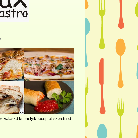
r:
és válaszd ki, melyik receptet szeretnéd