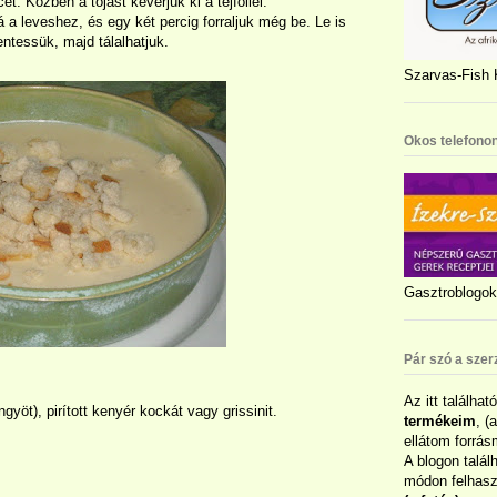
et. Közben a tojást keverjük ki a tejföllel.
 a leveshez, és egy két percig forraljuk még be. Le is
entessük, majd tálalhatjuk.
Szarvas-Fish K
Okos telefonon
Gasztroblogok 
Pár szó a szer
Az itt találhat
gyöt), pirított kenyér kockát vagy grissinit.
termékeim
, (
ellátom forrás
A blogon talál
módon felhaszn