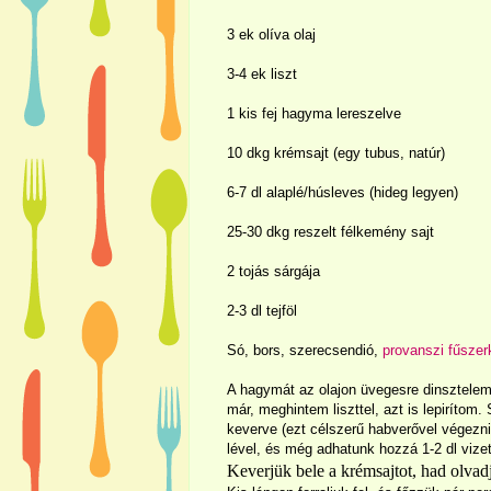
3 ek olíva olaj
3-4 ek liszt
1 kis fej hagyma lereszelve
10 dkg krémsajt (egy tubus, natúr)
6-
7 dl
alaplé/húsleves (hideg legyen)
25-30 dkg reszelt félkemény sajt
2 tojás sárgája
2-
3 dl
tejföl
Só, bors, szerecsendió,
provanszi fűszer
A hagymát az olajon üvegesre dinsztele
már, meghintem liszttel, azt is lepiríto
keverve (ezt célszerű habverővel végezn
lével, és még adhatunk hozzá 1-
2 dl
vizet
Keverjük bele a krémsajtot, had olvadjo