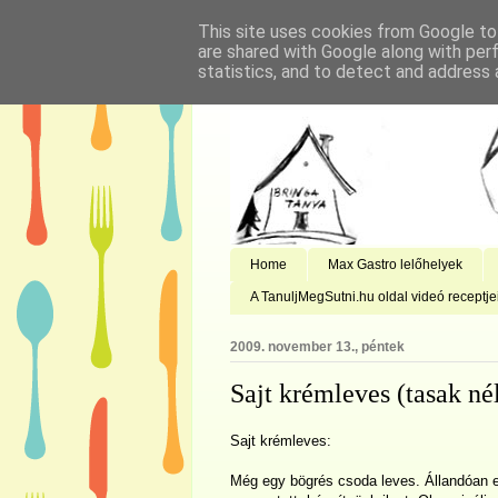
This site uses cookies from Google to 
are shared with Google along with per
statistics, and to detect and address 
Home
Max Gastro lelőhelyek
A TanuljMegSutni.hu oldal videó receptje
2009. november 13., péntek
Sajt krémleves (tasak né
Sajt krémleves:
Még egy bögrés csoda leves. Állandóan e