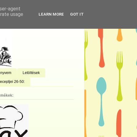
user-agent
erate usage
LEARN MORE
GOT IT
önyvem
Letöltések
eceptjei 26-50:
rmékek: