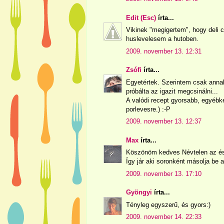
Edit (Esc)
írta...
Vikinek "megigertem", hogy deli c
huslevelesem a hutoben.
2009. november 13. 12:31
Zsófi
írta...
Egyetértek. Szerintem csak annak
próbálta az igazit megcsinálni...
A valódi recept gyorsabb, egyébk
porlevesre.) :-P
2009. november 13. 12:37
Max
írta...
Köszönöm kedves Névtelen az észr
Így jár aki soronként másolja be a
2009. november 13. 17:10
Gyöngyi
írta...
Tényleg egyszerű, és gyors:)
2009. november 14. 22:33