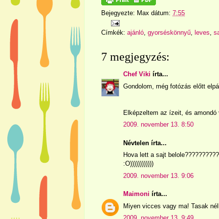
Bejegyezte:
Max
dátum:
7:55
Címkék:
ajánló
,
gyorséskönnyű
,
leves
,
sa
7 megjegyzés:
Chef Viki
írta...
Gondolom, még fotózás előtt elpáro
Elképzeltem az ízeit, és amondó
2009. november 13. 8:50
Névtelen írta...
Hova lett a sajt belole????????
:O))))))))))))
2009. november 13. 9:06
Maimoni
írta...
Miyen vicces vagy ma! Tasak nélk
2009. november 13. 9:49