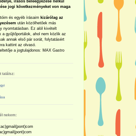
délye, írásos beleegyezése nélkül
rtése jogi következményeket von maga
otóim és egyéb írásaim
kizárólag az
gyezésem
után közölhetőek más
y nyomtatásban. Ez alól kivételt
 a gyűjtőportálok, ahol nem közlik az
sak annak első pár sorát, folytatásért
ra kattint az olvasó.
eltetője a jogtulajdonos: MAX Gastro
 találsz:
gyi
zása
nél nekem:
ac)gmail(pont)com
kac)gmail(pont)com