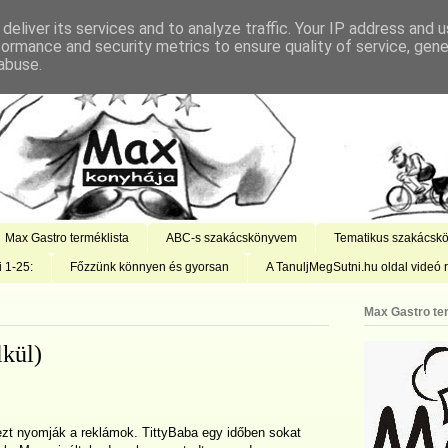
deliver its services and to analyze traffic. Your IP address and 
formance and security metrics to ensure quality of service, gen
abuse.
Max Gastro terméklista
ABC-s szakácskönyvem
Tematikus szakácsk
i 1-25:
Főzzünk könnyen és gyorsan
A TanuljMegSutni.hu oldal videó r
Max Gastro te
lkül)
zt nyomják a reklámok. TittyBaba egy időben sokat