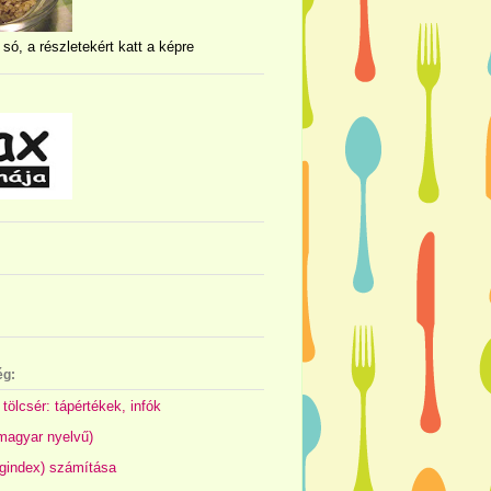
 só, a részletekért katt a képre
ég:
 tölcsér: tápértékek, infók
(magyar nyelvű)
gindex) számítása