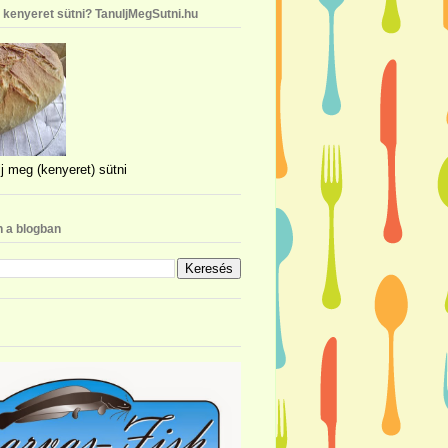
n kenyeret sütni? TanuljMegSutni.hu
j meg (kenyeret) sütni
 a blogban