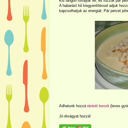
Kis lángon forraljuk fel, és főzzük pár perc
A habarást hő kiegyenlítéssel adjuk hozzá
kapcsolhatjuk az energiát. Pár percet pih
Adhatunk hozzá
rántott borsót
(leves gyön
Jó étvágyat hozzá!