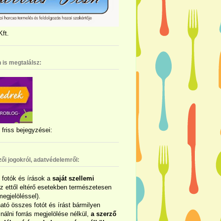
ft.
 is megtalálsz:
friss bejegyzései:
zői jogokról, adatvédelemről:
ó fotók és írások a
saját szellemi
az ettől eltérő esetekben természetesen
megjelöléssel).
ható összes fotót és írást bármilyen
álni forrás megjelölése nélkül,
a szerző