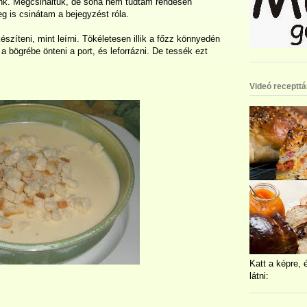
junk. Megcsináltuk, de soha nem tudtam rendesen
eg is csinátam a bejegyzést róla.
szíteni, mint leírni. Tökéletesen illik a főzz könnyedén
 bögrébe önteni a port, és leforrázni. De tessék ezt
Videó recepttá
Katt a képre, 
látni: