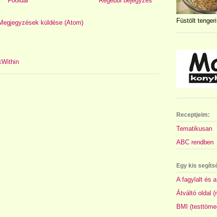
Főoldal
Régebbi bejegyzés
Füstölt tengeri
Megjegyzések küldése (Atom)
Receptjeim:
Tematikusan
ABC rendben
Egy kis segíts
A fagylalt és a
Átváltó oldal 
BMI (testtöme