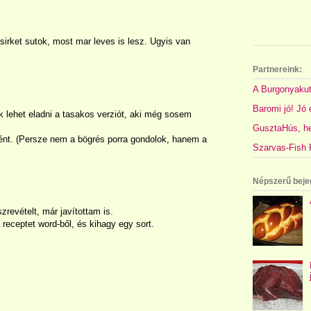
sirket sutok, most mar leves is lesz. Ugyis van
Partnereink:
A Burgonyakut
Baromi jó! Jó é
 lehet eladni a tasakos verziót, aki még sosem
GusztaHús, hel
ént. (Persze nem a bögrés porra gondolok, hanem a
Szarvas-Fish K
Népszerű beje
evételt, már javítottam is.
 receptet word-ből, és kihagy egy sort.