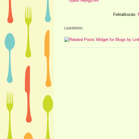
Újabb bejegyzés
Feliratkozás:
LinkWithin