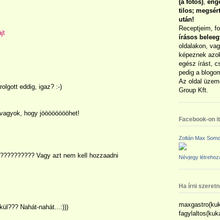
(a fotós)
,
enge
tilos; megsé
után!
Receptjeim, f
jt
írásos belee
oldalakon, vag
képeznek azok
egész írást, c
pedig a blogom
Az oldal üzem
lgott eddig, igaz? :-)
Group Kft.
 vagyok, hogy jööööööööhet!
Facebook-on itt
Zoltán Max Somo
???????????? Vagy azt nem kell hozzaadni
Névjegy létreho
Ha írni szeret
maxgastro(kuk
ül??? Nahát-nahát...:)))
fagylaltos(ku