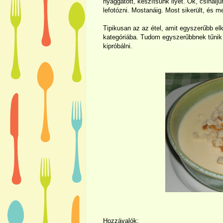
nyaggatott, készítsünk ilyet. Ok, csinál
lefotózni. Mostanáig. Most sikerült, és m
Tipikusan az az étel, amit egyszerűbb elké
kategóriába. Tudom egyszerűbbnek tűnik a
kipróbálni.
Hozzávalók: