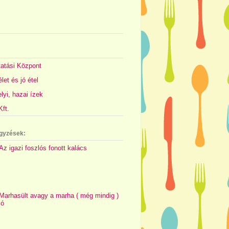
atási Központ
let és jó étel
yi, hazai ízek
ft.
gyzések:
Az igazi foszlós fonott kalács
Marhasült avagy a marha ( még mindig )
jó