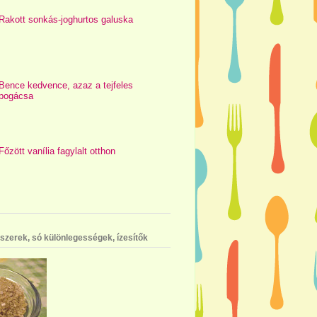
Rakott sonkás-joghurtos galuska
Bence kedvence, azaz a tejfeles
pogácsa
Főzött vanília fagylalt otthon
szerek, só különlegességek, ízesítők