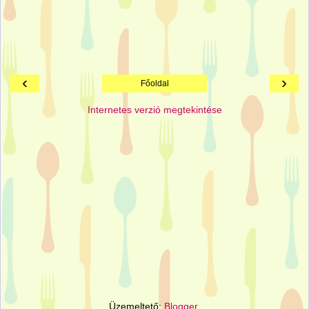
‹
›
Főoldal
Internetes verzió megtekintése
Üzemeltető:
Blogger
.