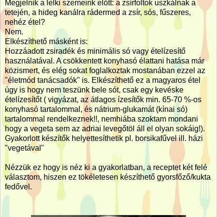
Megjelnik a lelki szemeink előtt: a zsírfoltok uszkálnak a
tetején, a hideg kanálra rádermed a zsír, sós, fűszeres,
nehéz étel?
Nem.
Elkészíthető másként is:
Hozzáadott zsiradék és minimális só vagy ételízesítő
használatával. A csökkentett konyhasó élattani hatása már
közismert, és elég sokat foglalkoztak mostanában ezzel az
"életmód tanácsadók" is. Elkészíthető ez a magyaros étel
úgy is hogy nem teszünk bele sót, csak egy kevéske
ételízesítőt ( vigyázat, az átlagos ízesítők min. 65-70 %-os
konyhasó tartalommal, és nátrium-glukamát (kínai só)
tartalommal rendelkeznek!!, nemhiába szoktam mondani
hogy a vegeta sem az adriai levegőtöl áll el olyan sokáig!).
Gyakorlott készítők helyettesíthetik pl. borsikafűvel ill. házi
"vegetával"
Nézzük ez hogy is néz ki a gyakorlatban, a receptet két felé
választom, hiszen ez tökéletesen készíthető gyorsfőző/kukta
fedővel.