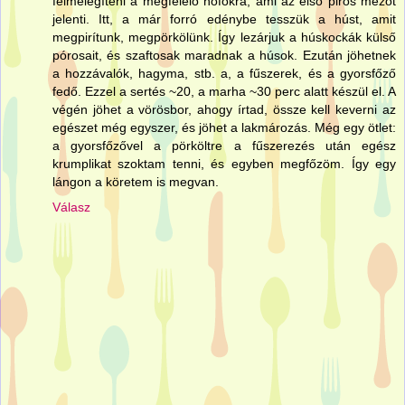
felmelegíteni a megfelelő hőfokra, ami az első piros mezőt
jelenti. Itt, a már forró edénybe tesszük a húst, amit
megpirítunk, megpörkölünk. Így lezárjuk a húskockák külső
pórosait, és szaftosak maradnak a húsok. Ezután jöhetnek
a hozzávalók, hagyma, stb. a, a fűszerek, és a gyorsfőző
fedő. Ezzel a sertés ~20, a marha ~30 perc alatt készül el. A
végén jöhet a vörösbor, ahogy írtad, össze kell keverni az
egészet még egyszer, és jöhet a lakmározás. Még egy ötlet:
a gyorsfőzővel a pörköltre a fűszerezés után egész
krumplikat szoktam tenni, és egyben megfőzöm. Így egy
lángon a köretem is megvan.
Válasz