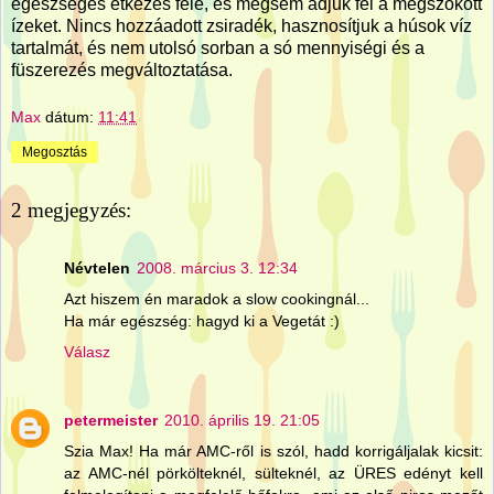
egészséges étkezés felé, és mégsem adjuk fel a megszokott
ízeket. Nincs hozzáadott zsiradék, hasznosítjuk a húsok víz
tartalmát, és nem utolsó sorban a só mennyiségi és a
füszerezés megváltoztatása.
Max
dátum:
11:41
Megosztás
2 megjegyzés:
Névtelen
2008. március 3. 12:34
Azt hiszem én maradok a slow cookingnál...
Ha már egészség: hagyd ki a Vegetát :)
Válasz
petermeister
2010. április 19. 21:05
Szia Max! Ha már AMC-ről is szól, hadd korrigáljalak kicsit:
az AMC-nél pörkölteknél, sülteknél, az ÜRES edényt kell