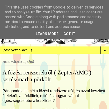
This site uses cookies from Google to deliver its services
and to analyze traffic. Your IP address and user-agent are
shared with Google along with performance and security
metrics to ensure quality of service, generate usage
statistics, and to detect and address abuse.
LEARN MORE
GOT IT
▼
2008. március 3., hétfő
A főzési renszerekről ( Zepter/AMC ):
sertés/marha pörkölt
Pár gondolat ismét a főzési rendszerekről, és azzal készített
ételekről: a pörköltek, mitől és hogyan válhat
egészségesebbé a készítése?