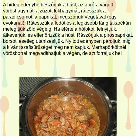
A hideg edénybe beszórjuk a húst, az apróra vágott
vöröshagymát, a zúzott fokhagymát, rátesszük a
paradicsomot, a paprikát, megszórjuk Vegetával (egy
evőkanál). Rátesszük a fedőt és a legkisebb láng takarékán
melegítjük zöld végéig. Ha elérte a hőfokot, felnyitjuk,
átkeverjük, és ellenőrizzük a húst. Rászórjuk a pirospaprikát,
borsot, esetleg utánízesítjük. Nyitott edényben pároljuk, míg
a kívánt szaftsűrűséget meg nem kapjuk. Marhapörköltnél
vörösborral megvadíthatjuk a végén, de azt forraljuk be!