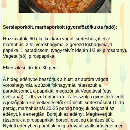
Sertéspörkölt, marhapörkölt (gyorsfőző/kukta fedő):
Hozzávalók: 60 dkg kockára vágott sertéshús, illetve
marhahús, 2 fej vöröshagyma, 2 gerezd fokhagyma, 1
paprika, 1 paradicsom, (vagy télvíz idején 1/2 ek pirosarany),
Vegeta (só), pirospaprika.
Elkészítési idő: kb. 30 perc.
A hideg edénybe beszórjuk a húst, az apróra vágott
vöröshagymát, a zúzott fokhagymát, rátesszük a
paradicsomot, a paprikát, megszórjuk Vegetával (egy
evőkanál). 1 dl vizet öntünk rá. Rátesszük a gyorsfőző fedőt.
A jelzőpálca kiemelkedésétől számított: sertéshúsnál 10-15
percig, marhahúsnál 20-25 percig hagyjuk dolgozni az
edényt, kis energián. Bontjuk az edényt. Megkeverjük,
rászórjuk a pirospaprikát, borsot, esetleg utánízesítjük.
Nyitott edényben pároljuk, míg a kívánt szaftsűrűséget meg