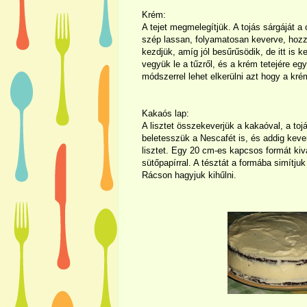
Krém:
A tejet megmelegítjük. A tojás sárgáját a 
szép lassan, folyamatosan keverve, hozzác
kezdjük, amíg jól besűrűsödik, de itt is
vegyük le a tűzről, és a krém tetejére egy
módszerrel lehet elkerülni azt hogy a kré
Kakaós lap:
A lisztet összekeverjük a kakaóval, a toj
beletesszük a Nescafét is, és addig keve
lisztet. Egy 20 cm-es kapcsos formát kiva
sütőpapírral. A tésztát a formába simítju
Rácson hagyjuk kihűlni.