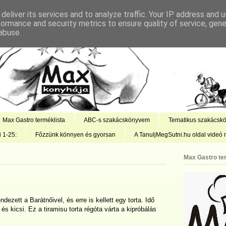
deliver its services and to analyze traffic. Your IP address and 
formance and security metrics to ensure quality of service, gen
abuse.
Max Gastro terméklista
ABC-s szakácskönyvem
Tematikus szakácsk
i 1-25:
Főzzünk könnyen és gyorsan
A TanuljMegSutni.hu oldal videó r
Max Gastro te
ndezett a Barátnőivel, és erre is kellett egy torta. Idő
 és kicsi. Ez a tiramisu torta régóta várta a kipróbálás