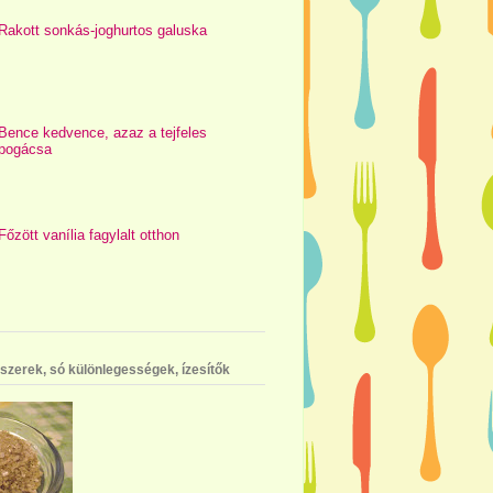
Rakott sonkás-joghurtos galuska
Bence kedvence, azaz a tejfeles
pogácsa
Főzött vanília fagylalt otthon
szerek, só különlegességek, ízesítők