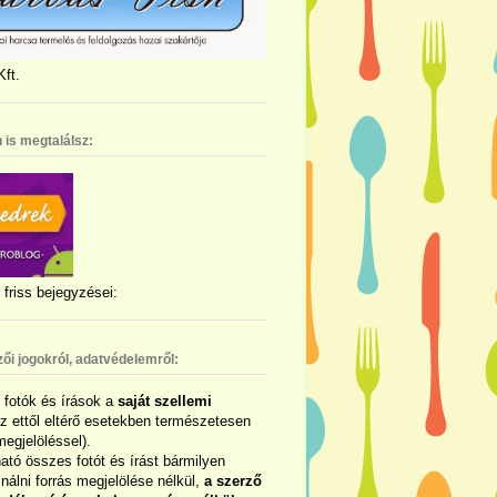
ft.
 is megtalálsz:
friss bejegyzései:
zői jogokról, adatvédelemről:
ó fotók és írások a
saját szellemi
az ettől eltérő esetekben természetesen
megjelöléssel).
ható összes fotót és írást bármilyen
álni forrás megjelölése nélkül,
a szerző