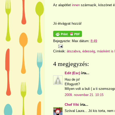
Az alapötlet
innen
származik, köszönet ér
Jó étvágyat hozzá!
Bejegyezte:
Max
dátum:
8:49
Címkék:
átszabva
,
édesség
,
másként is 
4 megjegyzés:
Edit (Esc)
írta...
Huu de jo!
Elfogyott?
Milyen volt a buli ( a ti szemszog
2009. november 21. 10:15
Chef Viki
írta...
Szóval Laura... Jó kis torta, ne