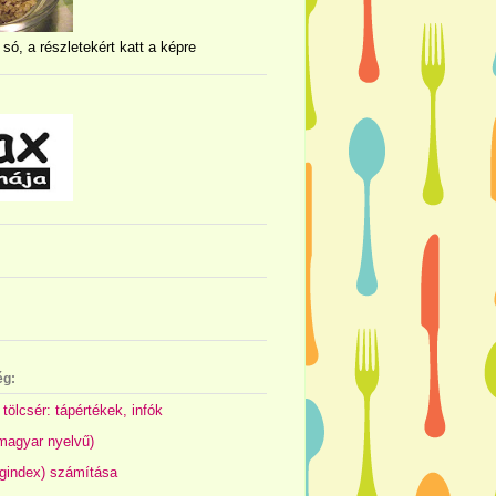
 só, a részletekért katt a képre
ég:
 tölcsér: tápértékek, infók
(magyar nyelvű)
gindex) számítása