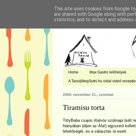
This site uses cookies from Google to 
are shared with Google along with per
statistics, and to detect and address 
Home
Max Gastro lelőhelyek
A TanuljMegSutni.hu oldal videó receptje
2009. november 21., szombat
Tiramisu torta
TittyBaba csajos ittalvós szülinapi bulit re
hiányában (éljen az Áfa!) egyszerű kellett
lehetőségét, és a választás rá esett.