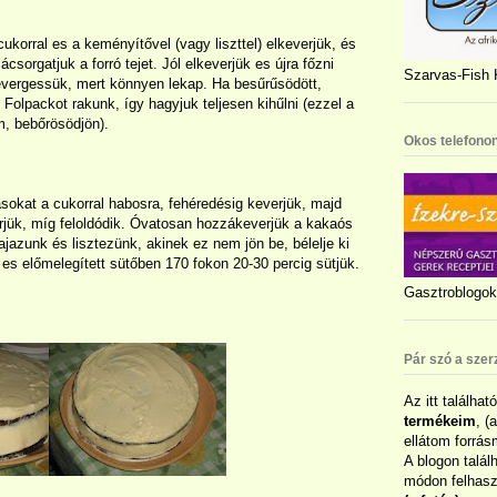
cukorral es a keményítővel (vagy liszttel) elkeverjük, és
sorgatjuk a forró tejet. Jól elkeverjük es újra főzni
Szarvas-Fish K
 kevergessük, mert könnyen lekap. Ha besűrűsödött,
 Folpackot rakunk, így hagyjuk teljesen kihűlni (ezzel a
m, bebőrösödjön).
Okos telefonon
ásokat a cukorral habosra, fehéredésig keverjük, majd
rjük, míg feloldódik. Óvatosan hozzákeverjük a kakaós
jazunk és lisztezünk, akinek ez nem jön be, bélelje ki
k es előmelegített sütőben 170 fokon 20-30 percig sütjük.
Gasztroblogok 
Pár szó a szer
Az itt találhat
termékeim
, (
ellátom forrás
A blogon talál
módon felhaszn