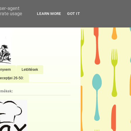
user-agent
erate usage
LEARN MORE
GOT IT
önyvem
Letöltések
eceptjei 26-50:
rmékek: