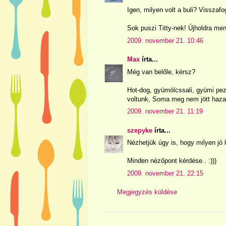
Igen, milyen volt a buli? Visszaf
Sok puszi Titty-nek! Újholdra me
2009. november 21. 10:46
Max
írta...
Még van belőle, kérsz?
Hot-dog, gyümölcssali, gyümi pez
voltunk, Soma meg nem jött haza
2009. november 21. 11:19
szepyke
írta...
Nézhetjük úgy is, hogy milyen jó ki
Minden nézőpont kérdése.. :)))
2009. november 21. 22:15
Megjegyzés küldése