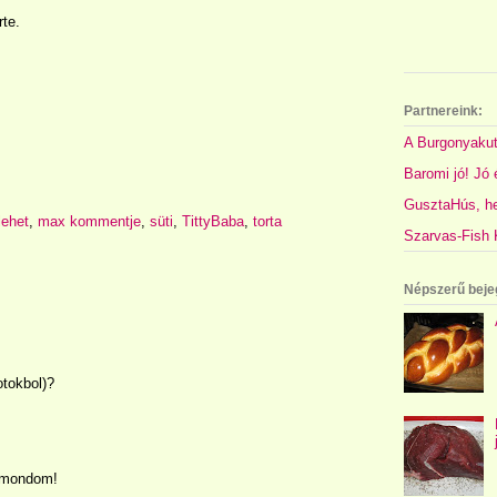
te.
Partnereink:
A Burgonyakut
Baromi jó! Jó é
GusztaHús, hel
lehet
,
max kommentje
,
süti
,
TittyBaba
,
torta
Szarvas-Fish K
Népszerű beje
otokbol)?
m mondom!