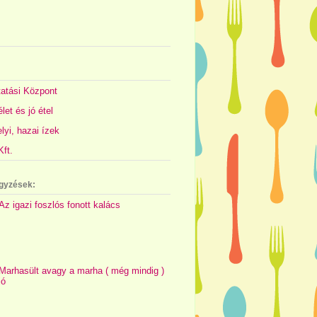
atási Központ
let és jó étel
yi, hazai ízek
ft.
gyzések:
Az igazi foszlós fonott kalács
Marhasült avagy a marha ( még mindig )
jó