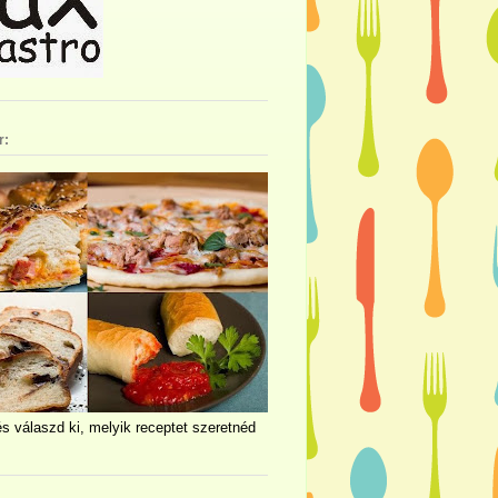
r:
és válaszd ki, melyik receptet szeretnéd