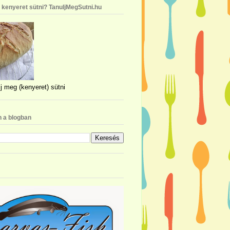
n kenyeret sütni? TanuljMegSutni.hu
j meg (kenyeret) sütni
 a blogban