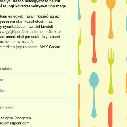
délye, írásos beleegyezése nélkül
rtése jogi következményeket von maga
otóim és egyéb írásaim
kizárólag az
gyezésem
után közölhetőek más
y nyomtatásban. Ez alól kivételt
 a gyűjtőportálok, ahol nem közlik az
sak annak első pár sorát, folytatásért
ra kattint az olvasó.
eltetője a jogtulajdonos: MAX Gastro
 találsz:
gyi
zása
nél nekem:
ac)gmail(pont)com
kac)gmail(pont)com