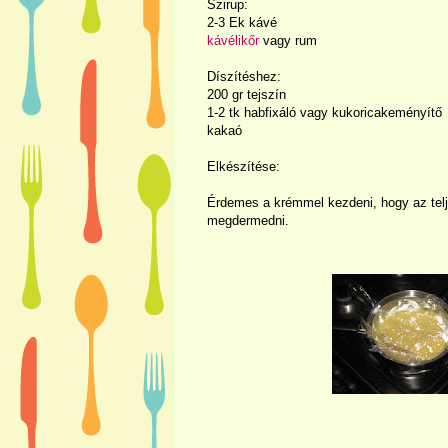
Szirup:
2-3 Ek
kávé
kávélikőr
vagy
rum
Díszítéshez:
200 gr tejszín
1-2 tk habfixáló vagy kukoricakeményítő
kakaó
Elkészítése:
Érdemes a krémmel kezdeni, hogy az telj
megdermedni.