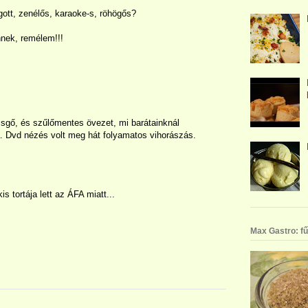
ogott, zenélős, karaoke-s, röhögős?
nnek, remélem!!!
sgő, és szűlőmentes övezet, mi barátainknál
. Dvd nézés volt meg hát folyamatos vihorászás.
s tortája lett az ÁFA miatt...
Max Gastro: fű