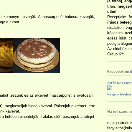
(a fotós)
,
enge
tilos; megsé
után!
el keményre felverjük. A mascarponét habosra keverjük,
Receptjeim, f
agy a rumot.
írásos belee
oldalakon, vag
képeznek azok
egész írást, c
pedig a blogom
Az oldal üzem
Group Kft.
Facebook-on itt
Zoltán Max Somo
Névjegy létreho
nhabot teszünk és az elkevert mascarponét is óvatosan
het), meglocsoljuk hideg kávéval. Rákenjük a krémet, erre
unk kávéval.
Ha írni szeret
 a hűtőben pihentetjük. Tálalás előtt beszórjuk a tetejét
maxgastro(kuk
fagylaltos(ku