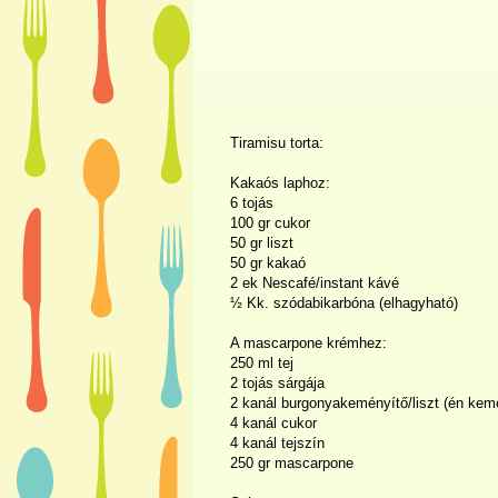
Tiramisu torta:
Kakaós laphoz:
6 tojás
100 gr cukor
50 gr liszt
50 gr kakaó
2 ek Nescafé/instant kávé
½ Kk. szódabikarbóna (elhagyható)
A mascarpone krémhez:
250 ml tej
2 tojás sárgája
2 kanál burgonyakeményítő/liszt (én kem
4 kanál cukor
4 kanál tejszín
250 gr mascarpone