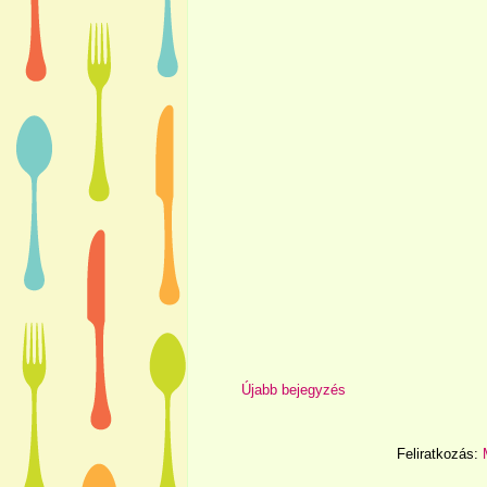
Újabb bejegyzés
Feliratkozás: