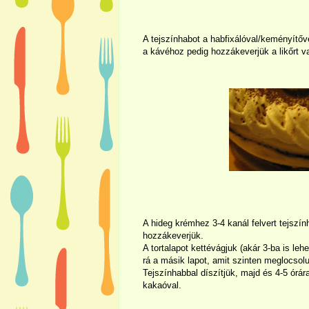
A tejszínhabot a habfixálóval/keményítőv
a kávéhoz pedig hozzákeverjük a likőrt v
A hideg krémhez 3-4 kanál felvert tejszí
hozzákeverjük.
A tortalapot kettévágjuk (akár 3-ba is le
rá a másik lapot, amit szinten meglocsol
Tejszínhabbal díszítjük, majd és 4-5 órára
kakaóval.