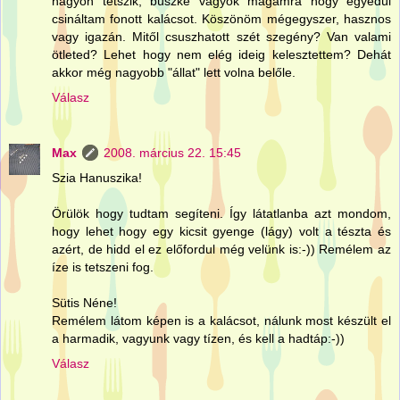
nagyon tetszik, büszke vagyok magamra hogy egyedül
csináltam fonott kalácsot. Köszönöm mégegyszer, hasznos
vagy igazán. Mitől csuszhatott szét szegény? Van valami
ötleted? Lehet hogy nem elég ideig kelesztettem? Dehát
akkor még nagyobb "állat" lett volna belőle.
Válasz
Max
2008. március 22. 15:45
Szia Hanuszika!
Örülök hogy tudtam segíteni. Így látatlanba azt mondom,
hogy lehet hogy egy kicsit gyenge (lágy) volt a tészta és
azért, de hidd el ez előfordul még velünk is:-)) Remélem az
íze is tetszeni fog.
Sütis Néne!
Remélem látom képen is a kalácsot, nálunk most készült el
a harmadik, vagyunk vagy tízen, és kell a hadtáp:-))
Válasz