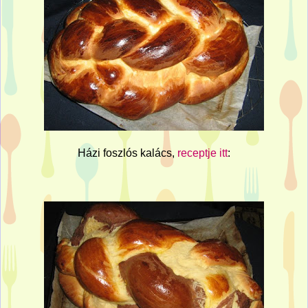
Házi foszlós kalács,
receptje itt
: