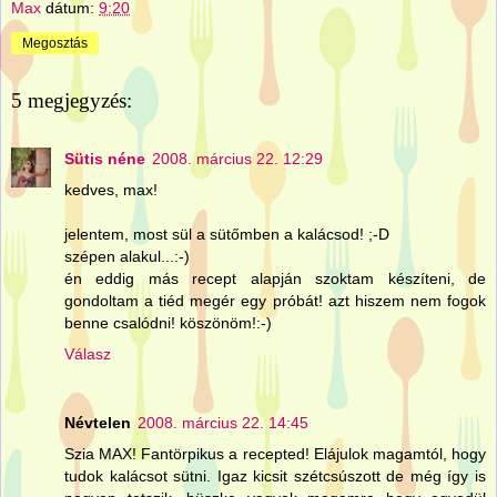
Max
dátum:
9:20
Megosztás
5 megjegyzés:
Sütis néne
2008. március 22. 12:29
kedves, max!
jelentem, most sül a sütőmben a kalácsod! ;-D
szépen alakul...:-)
én eddig más recept alapján szoktam készíteni, de
gondoltam a tiéd megér egy próbát! azt hiszem nem fogok
benne csalódni! köszönöm!:-)
Válasz
Névtelen
2008. március 22. 14:45
Szia MAX! Fantörpikus a recepted! Elájulok magamtól, hogy
tudok kalácsot sütni. Igaz kicsit szétcsúszott de még így is