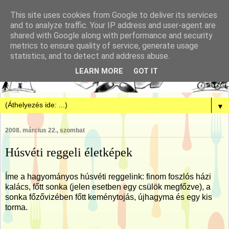
This site uses cookies from Google to deliver its services
and to analyze traffic. Your IP address and user-agent are
shared with Google along with performance and security
metrics to ensure quality of service, generate usage
statistics, and to detect and address abuse.
LEARN MORE
GOT IT
▼
2008. március 22., szombat
Húsvéti reggeli életképek
Íme a hagyományos húsvéti reggelink: finom foszlós házi
kalács, főtt sonka (jelen esetben egy csülök megfőzve), a
sonka főzővizében főtt keménytojás, újhagyma és egy kis
torma.