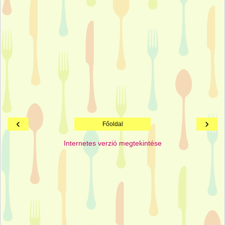
‹
›
Főoldal
Internetes verzió megtekintése