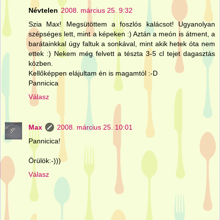
Névtelen
2008. március 25. 9:32
Szia Max! Megsütöttem a foszlós kalácsot! Ugyanolyan
szépséges lett, mint a képeken :) Aztán a meón is átment, a
barátainkkal úgy faltuk a sonkával, mint akik hetek óta nem
ettek :) Nekem még felvett a tészta 3-5 cl tejet dagasztás
közben.
Kellőképpen elájultam én is magamtól :-D
Pannicica
Válasz
Max
2008. március 25. 10:01
Pannicica!
Örülök:-)))
Válasz