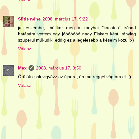
Sütis néne
2008. március 17. 9:22
jut eszembe, múltkor meg a konyhai "kacatos" írásod
hatására vettem egy jóóóóóóó nagy Fiskars kést. tényleg
szuperül műküdik, eddig ez a legélesebb a késeim közül!;-)
Válasz
Max
2008. március 17. 9:50
Örülök csak vigyázz az újadra, én ma reggel vágtam el:-((
Válasz