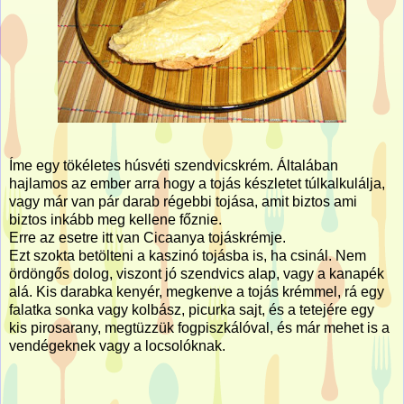
Íme egy tökéletes húsvéti szendvicskrém. Általában
hajlamos az ember arra hogy a tojás készletet túlkalkulálja,
vagy már van pár darab régebbi tojása, amit biztos ami
biztos inkább meg kellene főznie.
Erre az esetre itt van Cicaanya tojáskrémje.
Ezt szokta betölteni a kaszinó tojásba is, ha csinál. Nem
ördöngős dolog, viszont jó szendvics alap, vagy a kanapék
alá. Kis darabka kenyér, megkenve a tojás krémmel, rá egy
falatka sonka vagy kolbász, picurka sajt, és a tetejére egy
kis pirosarany, megtüzzük fogpiszkálóval, és már mehet is a
vendégeknek vagy a locsolóknak.