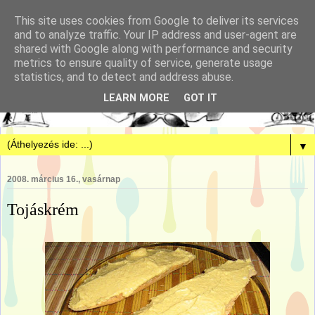
This site uses cookies from Google to deliver its services
and to analyze traffic. Your IP address and user-agent are
shared with Google along with performance and security
metrics to ensure quality of service, generate usage
statistics, and to detect and address abuse.
LEARN MORE
GOT IT
▼
2008. március 16., vasárnap
Tojáskrém