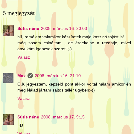
5 megjegyzés:
Sütis néne
2008. március 16. 20:03
hű, remélem valamikor készítetek majd kaszinó tojást is!
még sosem csináltam , de érdekelne a receptje, mivel
anyukám igencsak szereti!;-)
Válasz
Max
2008. március 16. 21:10
O.K jegyeztem, képzeld pont akkor voltál nálam amikor én
meg Nálad jártam sajtos tallér ügyben:-))
Válasz
Sütis néne
2008. március 17. 9:15
:-D
Válasz